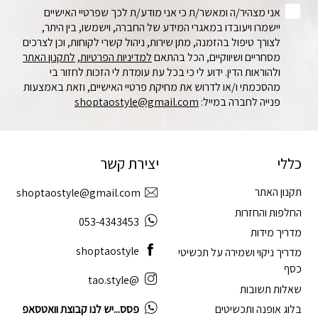
אני מצהיר/ה ומאשר/ת כי אני מודע/ת לכך שפרטיי האישיים
יישמרו ויעובדו במאגרי המידע של החברה, וישמשו, בין היתר,
לצורך טיפול בהזמנה, מתן שירות, ניהול קשרי לקוחות, וכן לצרכים
מסחריים ושיווקיים, הכל בהתאם
למדיניות הפרטיות
,
לתקנון האתר
ולהוראות הדין. ידוע לי כי בכל עת עומדת לי הזכות לחזור בי
מהסכמתי ו/או לדרוש את מחיקת פרטיי האישיים, וזאת באמצעות
פנייה לחברה במייל:
shoptaostyle@gmail.com
כללי
יצירת קשר
תקנון האתר
shoptaostyle@gmail.com
החלפות והחזרות
053-4343453
מדריך מידות
shoptaostyle
מדריך ניקוי ושמירה על תכשיטי
כסף
@tao.style
שאלות תשובות
בלוג אופנה ותכשיטים
פסס...יש לנו קבוצת וואטסאפ