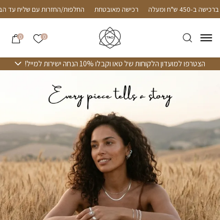
חזרה למעלה
Skip to Conten
שליח חינם עד הבית ברכישה ב-450 ש"ח ומעלה
רכישה מאובטחת
החלפות/החזר
הרשימה שלי
0
0
הצטרפו למועדון הלקוחות של טאו וקבלו 10% הנחה ישירות למייל!