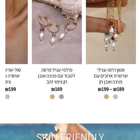
סטון דרופ-עגילי
מילפי-עגיל פרסה
סול-שרשרת 
שרשרת ארוכים עם
לטבור עם פנינה ואבן
פנינה ואבן חן
חן ציפוי זהב
ציפוי ז
9
–
₪
199
₪
169
₪
199
–
₪
189
SKIN FRIENDLY