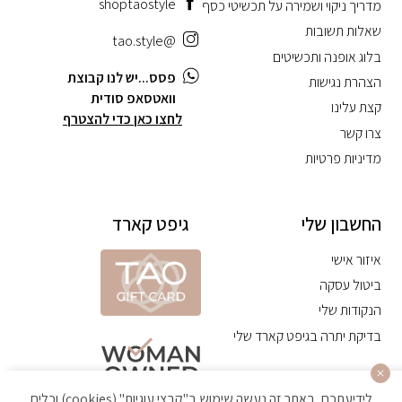
shoptaostyle
מדריך ניקוי ושמירה על תכשיטי כסף
שאלות תשובות
@tao.style
בלוג אופנה ותכשיטים
פסס...יש לנו קבוצת
הצהרת נגישות
וואטסאפ סודית
קצת עלינו
לחצו כאן כדי להצטרף
צרו קשר
מדיניות פרטיות
החשבון שלי
גיפט קארד
איזור אישי
ביטול עסקה
הנקודות שלי
בדיקת יתרה בגיפט קארד שלי
לידיעתכם, באתר זה נעשה שימוש ב"קבצי עוגיות" (cookies) וכלים