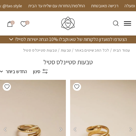
חזרה למעלה
Skip to Conten
רכישה מאובטחת
החלפות/החזרות עם שליח עד הבית
 @tao.style
הרשימה שלי
0
0
הצטרפו למועדון הלקוחות של טאו וקבלו 10% הנחה ישירות למייל!
עמוד הבית
/
לכל התכשיטים באתר
/
טבעות
/ טבעות סטיינלס סטיל
טבעות סטיינלס סטיל
סינון
החדש ביותר
hlist
Add wishlist