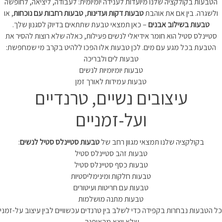
הטבעות בקולקציה שלנו מיועדות לענידה יומיומית: לעבודה, ליציאה, לחופשה
ולשגרה. בין אם את אוהבת
טבעות דקות ועדינות
,
טבעות רחבות עם נוכחות
, או
טבעות בשילוב אבנים
– כאן תמצאי טבעת שתתאים בדיוק לסגנון שלך.
סטיינלס סטיל הוא חומר אידיאלי לנשים פעילות, כאלה שלא רוצות להסיר את
הטבעת בכל מגע עם מים. לכן טבעות אלו הפכו ללהיט בקרב מי שמחפשת:
טבעות לים ולבריכה
טבעות יומיומיות לנשים
טבעות עמידות לאורך זמן
עיצובים נשיים, טרנדיים
ועל-זמניים
בקולקציה שלנו תמצאי מגוון רחב של
טבעות סטיינלס סטיל לנשים
:
טבעות זהב סטיינלס סטיל
טבעות כסף סטיינלס סטיל
טבעות חלקות ומינימליסטיות
טבעות עם חריטות ועיטורים
טבעות מתנה מושלמות
כל הטבעות נבחרות בקפידה כדי לשלב בין טרנדים עכשוויים לבין עיצוב על-זמני
שלא יוצא מהאופנה.