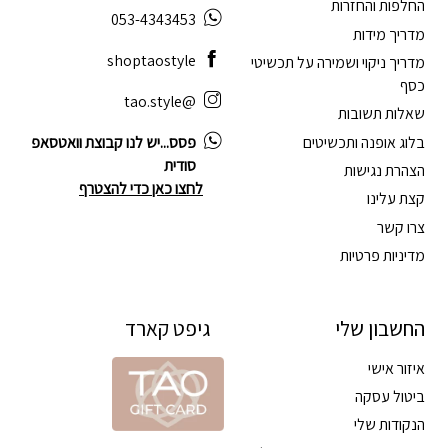
החלפות והחזרות
053-4343453
מדריך מידות
shoptaostyle
מדריך ניקוי ושמירה על תכשיטי
כסף
@tao.style
שאלות תשובות
בלוג אופנה ותכשיטים
פסס...יש לנו קבוצת וואטסאפ
סודית
הצהרת נגישות
לחצו כאן כדי להצטרף
קצת עלינו
צרו קשר
מדיניות פרטיות
החשבון שלי
גיפט קארד
איזור אישי
ביטול עסקה
הנקודות שלי