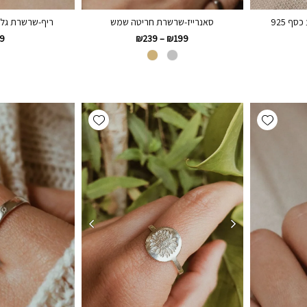
סאנרייז-שרשרת חריטה שמש
ריף-שרשרת גלשן 
ף 925
9
₪
239
–
₪
199
Add wishlist
Add wishlist