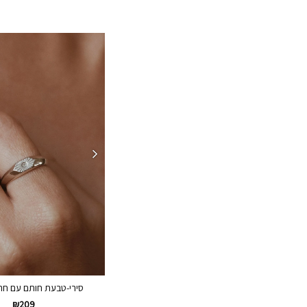
סירי-טבעת חותם עם ח
₪
209