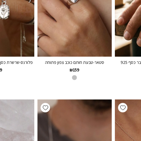
כסף 925
סטאר-טבעת חותם כוכב צפון פתוחה
פלורנס-שרשרת כסף
₪
159
9
Add wishlist
Add wishlist