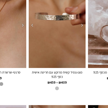
סף 925
מונו-צמיד קשיח מרוקע עם חריטה אישית
סרנטי-שרשרת חר
כסף 925
9
₪
459
–
₪
409