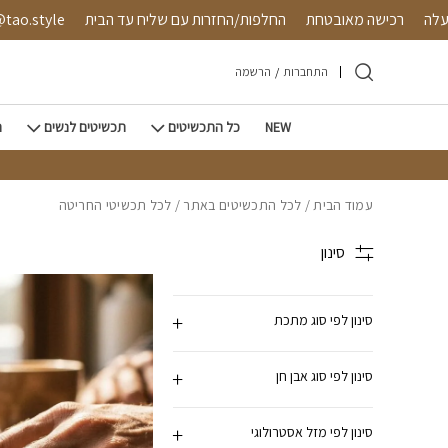
חזרה למעלה
Skip to Conten
450 ש"ח ומעלה
רכישה מאובטחת
החלפות/החזרות עם שליח ע
התחברות
/
הרשמה
NEW
כל התכשיטים
תכשיטים לנשים
ת
עמוד הבית
/
לכל התכשיטים באתר
/ לכל תכשיטי החריטה
סינון
סינון לפי סוג מתכת
סינון לפי סוג אבן חן
סינון לפי מזל אסטרולוגי