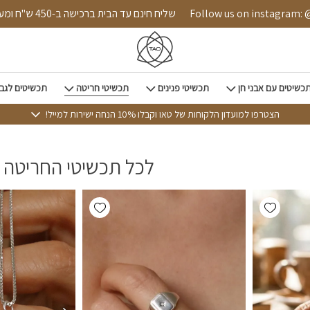
ד הבית
Follow us on instagram: @tao.style
שליח חינם עד הבית ברכישה ב-0
כשיטים עם אבני חן
תכשיטי פנינים
תכשיטי חריטה
תכשיטים לגב
הצטרפו למועדון הלקוחות של טאו וקבלו 10% הנחה ישירות למייל!
לכל תכשיטי החריטה
Add wishlist
Add wishlist