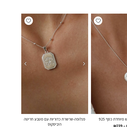
Add wishlist
Add wishlist
יוחדת כסף 925
פנלופה-שרשרת כדוריות עם מטבע חריטה
היביסקוס
₪
239
–