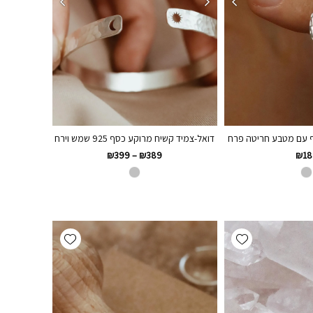
 עם מטבע חריטה פרח
דואל-צמיד קשיח מרוקע כסף 925 שמש וירח
₪
399
–
₪
389
₪
18
Add wishlist
Add wishlist