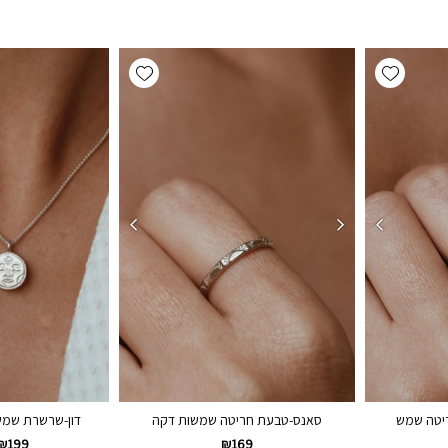
Add wishlist
Add wishlist
דון-שרשרת שמש מ
ריטה שמש
סאנס-טבעת חריטה שמשות דקה
₪
199
₪
169