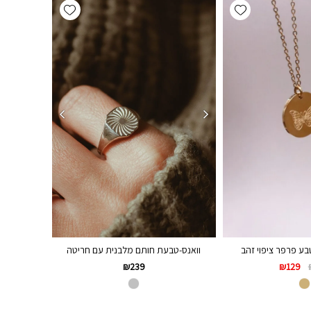
Add wishlist
Add wishlist
ע פרפר ציפוי זהב
וואנס-טבעת חותם מלבנית עם חריטה
₪
129
₪
239