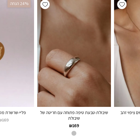
Add wishlist
Add wishlist
‫24% הנחה
 ציפוי זהב
שיבולת-טבעת טיפה פתוחה עם חריטה של
פליי-שרשרת מטב
שיבולת
₪
169
₪
169