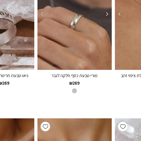
 ציפוי זהב
מורי-טבעת כסף חלקה לגבר
ניאו-טבעת חריטה 
₪
269
₪
269
Add wishlist
Add wishlist