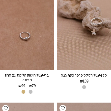
סלין-עגיל הליקס פרפר כסף 925
ברי-עגיל חישוק הליקס עם חרוז
מושחל
₪
109
₪
99
–
₪
79
hlist
Add wishlist