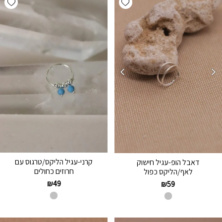
קרני-עגיל הליקס/טרגוס עם
דאבל הופ-עגיל חישוק
חרוזים כחולים
לאף/הליקס כפול
₪
49
₪
59