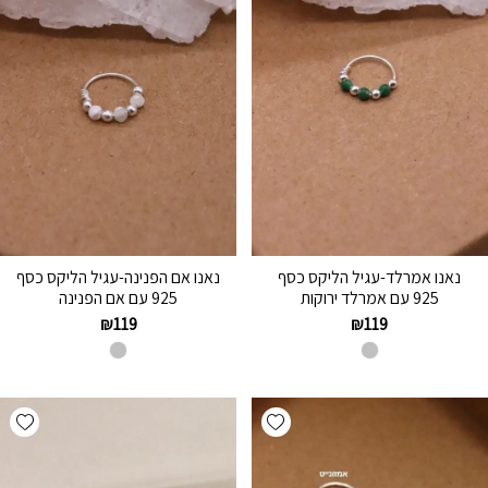
נאנו אמרלד-עגיל הליקס כסף
נאנו אם הפנינה-עגיל הליקס כסף
925 עם אמרלד ירוקות
925 עם אם הפנינה
₪
119
₪
119
hlist
Add wishlist