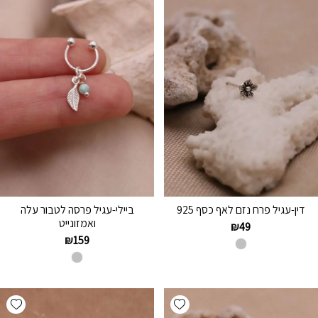
דין-עגיל פרח נזם לאף כסף 925
ביילי-עגיל פרסה לטבור עלה
ואמזונייט
₪
49
₪
159
hlist
Add wishlist