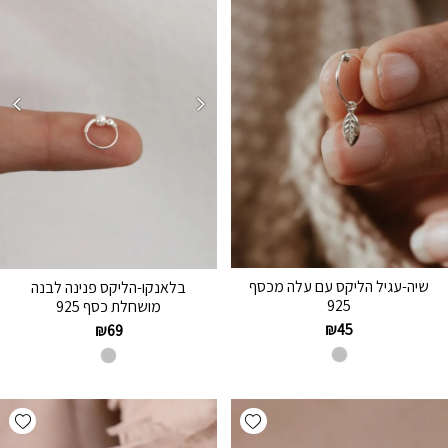
שיה-עגיל הליקס עם עלה מכסף
בלאנקו-הליקס פנינה לבנה
925
מושחלת כסף 925
₪
45
₪
69
hlist
Add wishlist