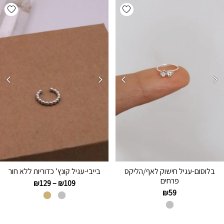
hlist
Add wishlist
בלוסום-עגיל חישוק לאף/הליקס
בייבי-עגיל קונץ’ כדוריות ללא חור
פרחים
₪
129
–
₪
109
₪
59