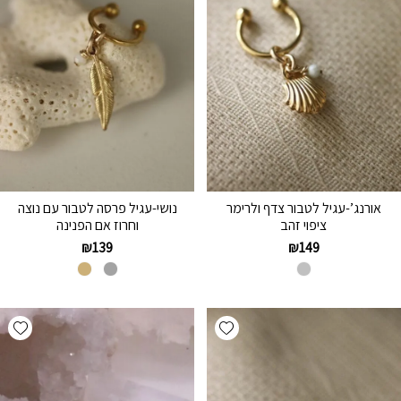
אורנג’-עגיל לטבור צדף ולרימר
נושי-עגיל פרסה לטבור עם נוצה
ציפוי זהב
וחרוז אם הפנינה
₪
139
₪
149
hlist
Add wishlist