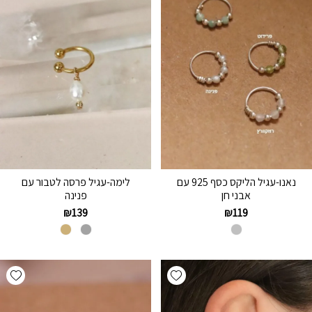
נאנו-עגיל הליקס כסף 925 עם
לימה-עגיל פרסה לטבור עם
אבני חן
פנינה
₪
139
₪
119
hlist
Add wishlist