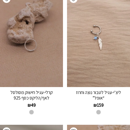
ליצ’י-עגיל לטבור נוצה וחרוז
קרלי-עגיל חישוק מסולסל
“אופל”
לאף/הליקס כסף 925
₪
49
₪
159
hlist
Add wishlist