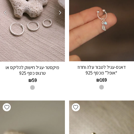
דאנס-עגיל לטבור עלה וחרוז
מיקסטר-עגיל חישוק להליקס או
“אופל” מכסף 925
טרגוס כסף 925
₪
169
₪
59
hlist
Add wishlist