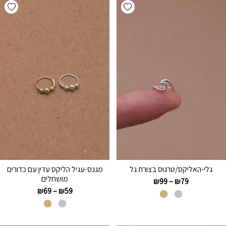
hlist
Add wishlist
גלי-האליקס/טרגוס בצורת גל
מגנס-עגיל הליקס עדין עם כדורים
מושחלים
₪
99
–
₪
79
₪
69
–
₪
59