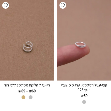
hlist
Add wishlist
קוני-עגיל הליקס או טרגוס משובץ
ריו-עגיל הליקס מסולסל ללא חור
כסף 925
₪
89
–
₪
69
₪
69