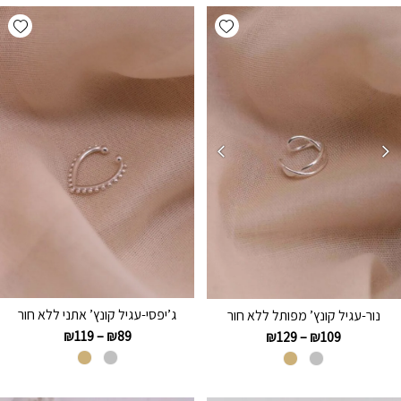
hlist
Add wishlist
ג’יפסי-עגיל קונץ’ אתני ללא חור
נור-עגיל קונץ’ מפותל ללא חור
₪
119
–
₪
89
₪
129
–
₪
109