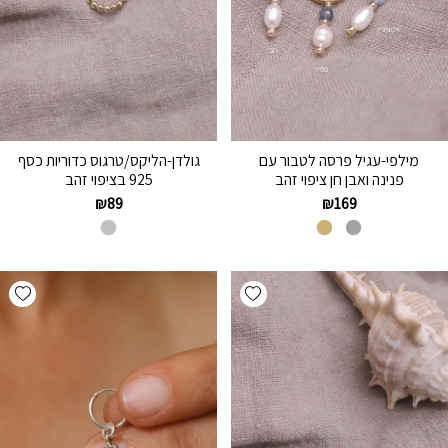
מילפי-עגיל פרסה לטבור עם
גולדן-הליקס/טרגוס כדוריות כסף
פנינה ואבן חן ציפוי זהב
925 בציפוי זהב
₪
89
₪
169
hlist
Add wishlist