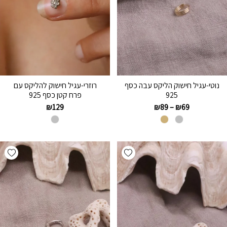
נוטי-עגיל חישוק הליקס עבה כסף
רוזרי-עגיל חישוק להליקס עם
925
פרח קטן כסף 925
₪
129
₪
89
–
₪
69
hlist
Add wishlist