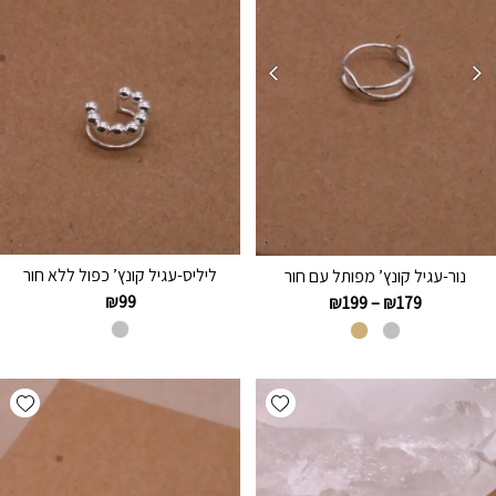
ליליס-עגיל קונץ’ כפול ללא חור
נור-עגיל קונץ’ מפותל עם חור
₪
99
₪
199
–
₪
179
hlist
Add wishlist