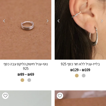
בלייז-עגיל ללא חור כסף 925
נוטי-עגיל חישוק הליקס עבה כסף
925
₪
129
–
₪
109
₪
89
–
₪
69
hlist
Add wishlist