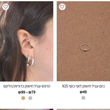
hlist
Add wishlist
נזם-עגיל חישוק לאף כסף 925
הרמס-עגיל חישוק כדוריות/הליקס
₪
49
₪
99
–
₪
79