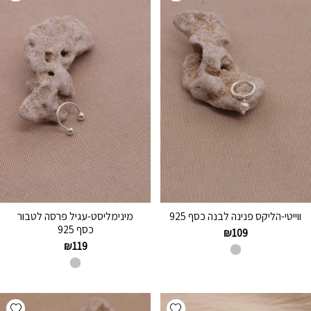
ווייטי-הליקס פנינה לבנה כסף 925
מינימליסט-עגיל פרסה לטבור
כסף 925
₪
109
₪
119
hlist
Add wishlist