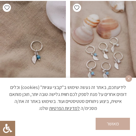
hlist
Add wishlist
לידיעתכם, באתר זה נעשה שימוש ב"קבצי עוגיות" (cookies) וכלים
דומים אחרים על מנת לספק לכם חווית גלישה טובה יותר, תוכן מותאם
אישית, ביצוע ניתוחים סטטיסטיים ועוד. בשימוש באתר זה את/ה
אופל ליף-הליקס עלה ואבן אופל
בלו ליף-הליקס עלה ואבן אפטייט
מסכימ/ה
למדיניות הפרטיות
שלנו.
כסף 925
כסף 925
₪
119
₪
129
מאושר