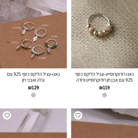
נאנו רודוקרוסייט-עגיל הליקס כסף
נאנו-עגיל הליקס כסף 925 עם
925 עם אבן חן רודוקרוסייט ורודה
עלה ואבני חן
₪
129
₪
119
hlist
Add wishlist