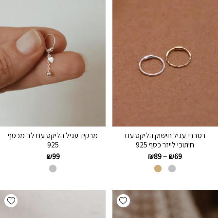
רסברי-עגיל חישוק הליקס עם
מרקיז-עגיל הליקס עם לב מכסף
חיתוכי לייזר כסף 925
925
₪
99
₪
89
–
₪
69
hlist
Add wishlist