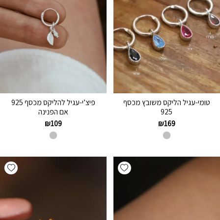
טומי-עגיל הליקס משובץ מכסף
פיצ’י-עגיל להליקס מכסף 925
925
אם הפנינה
₪
109
₪
169
hlist
Add wishlist