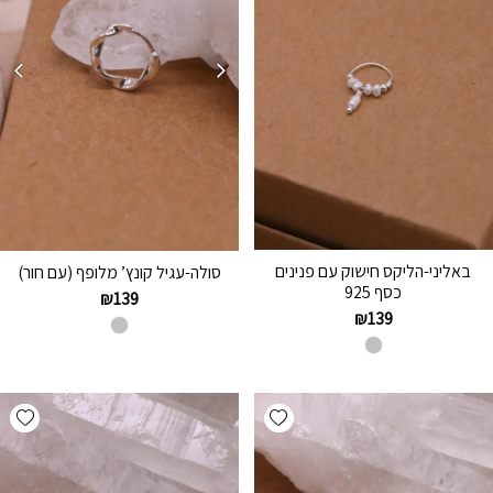
באליני-הליקס חישוק עם פנינים
סולה-עגיל קונץ’ מלופף (עם חור)
כסף 925
₪
139
₪
139
hlist
Add wishlist