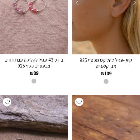
בידס #3-עגיל להליקס עם חרוזים
קיאן-עגיל להליקס מכסף 925
צבעוניים כסף 925
אבן קיאנייט
₪
89
₪
109
hlist
Add wishlist