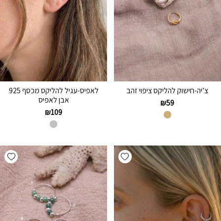
צ’יה-חישוק להליקס ציפוי זהב
לאפיס-עגיל להליקס מכסף 925
אבן לאפיס
₪
59
₪
109
hlist
Add wishlist