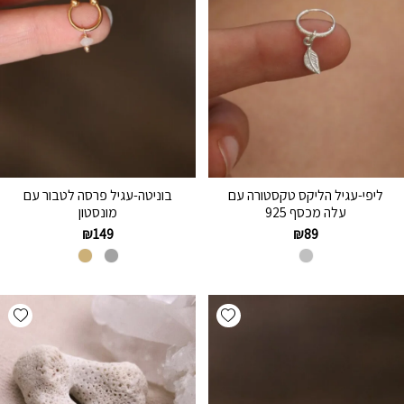
ליפי-עגיל הליקס טקסטורה עם
בוניטה-עגיל פרסה לטבור עם
עלה מכסף 925
מונסטון
₪
149
₪
89
hlist
Add wishlist