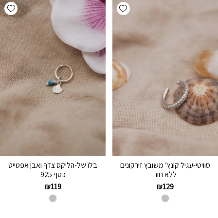
hlist
Add wishlist
סוויטי-עגיל קונץ’ משובץ זירקונים
בלו של-הליקס צדף ואבן אפטייט
ללא חור
כסף 925
₪
119
₪
129