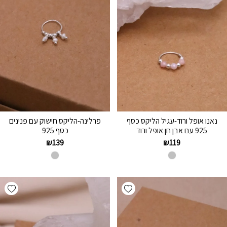
נאנו אופל ורוד-עגיל הליקס כסף
פרלינה-הליקס חישוק עם פנינים
925 עם אבן חן אופל ורוד
כסף 925
₪
139
₪
119
hlist
Add wishlist