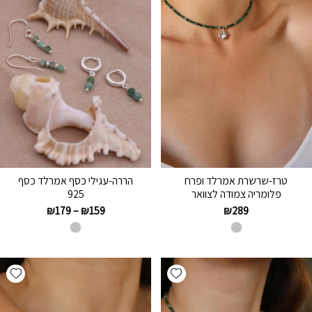
טרז-שרשרת אמרלד ופרח
הררה-עגילי כסף אמרלד כסף
פלומריה צמודה לצוואר
925
₪
179
–
₪
159
₪
289
hlist
Add wishlist