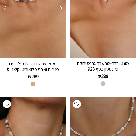
מונטוורדה-שרשרת גרנט ירוקה
סטאי-שרשרת גולדפילד עם
ומונסטון כסף 925
פנינים ואבני פלואוריט וקיאנייט
₪
289
₪
289
hlist
Add wishlist