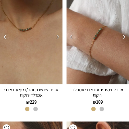
ארבל-צמיד יד עם אבני אמרלד
אביב-שרשרת זהב/כסף עם אבני
ירוקות
אמרלד ירוקות
₪
229
₪
189
hlist
Add wishlist