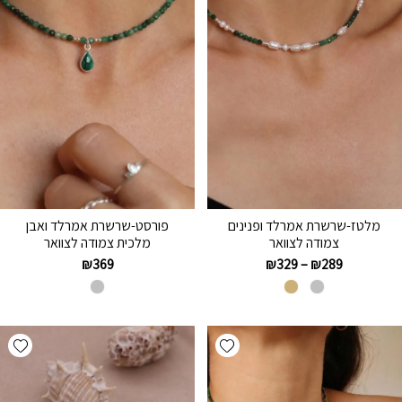
מלטז-שרשרת אמרלד ופנינים
פורסט-שרשרת אמרלד ואבן
צמודה לצוואר
מלכית צמודה לצוואר
₪
369
₪
329
–
₪
289
hlist
Add wishlist