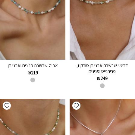
דרימי-שרשרת אבני חן טורקיז,
אביה-שרשרת פנינים ואבני חן
פריהנייט ופנינים
₪
219
₪
249
hlist
Add wishlist