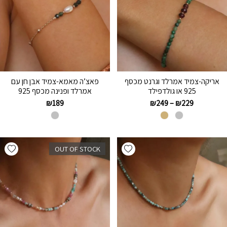
אריקה-צמיד אמרלד וגרנט מכסף
פאצ’ה מאמא-צמיד אבן חן עם
925 או גולדפילד
אמרלד ופנינה מכסף 925
₪
189
₪
249
–
₪
229
hlist
Add wishlist
OUT OF STOCK