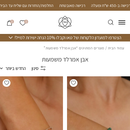
חזרה למעלה
Skip to Conten
שליח חינם עד הבית ברכישה ב-450 ש"ח ומעלה
רכישה מאובטחת
החלפות/
הרשימה שלי
0
0
הצטרפו למועדון הלקוחות של טאו וקבלו 10% הנחה ישירות למייל!
עמוד הבית
/ מוצרים המתויגים “אבן אמרלד משמעות”
אבן אמרלד משמעות
סינון
החדש ביותר
hlist
Add wishlist