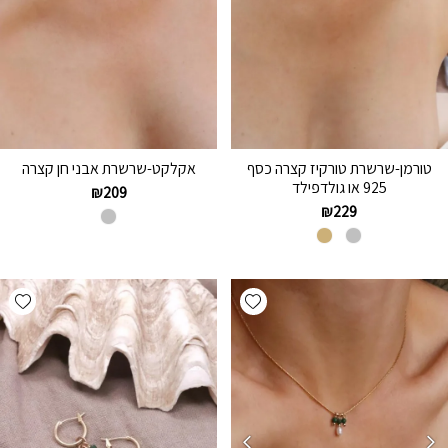
טורמן-שרשרת טורקיז קצרה כסף
אקלקט-שרשרת אבני חן קצרה
925 או גולדפילד
₪
209
₪
229
hlist
Add wishlist