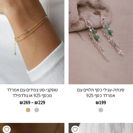
סינתיה-עגילי כסף תלויים עם
טוסקני-סט צמידים עם אמרלד
אמרלד כסף 925
מכסף 925 או גולדפילד
₪
269
–
₪
229
₪
199
hlist
Add wishlist