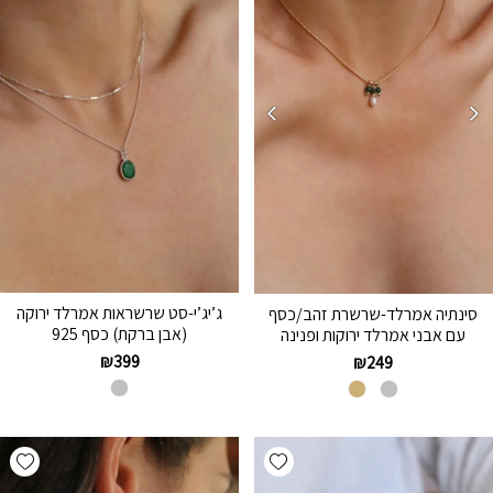
ג’יג’י-סט שרשראות אמרלד ירוקה
סינתיה אמרלד-שרשרת זהב/כסף
(אבן ברקת) כסף 925
עם אבני אמרלד ירוקות ופנינה
₪
399
₪
249
hlist
Add wishlist