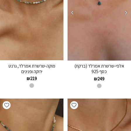
מוקה-שרשרת אמרלד, גרנט
אלפי-שרשרת אמרלד (ברקת)
ירוקה ופנינים
כסף 925
₪
219
₪
249
hlist
Add wishlist