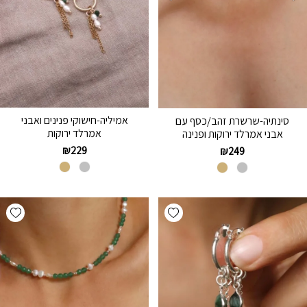
אמיליה-חישוקי פנינים ואבני
סינתיה-שרשרת זהב/כסף עם
אמרלד ירוקות
אבני אמרלד ירוקות ופנינה
₪
229
₪
249
hlist
Add wishlist