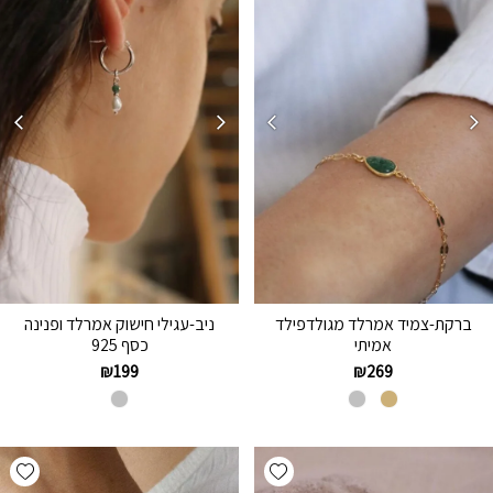
ברקת-צמיד אמרלד מגולדפילד
ניב-עגילי חישוק אמרלד ופנינה
אמיתי
כסף 925
₪
199
₪
269
hlist
Add wishlist