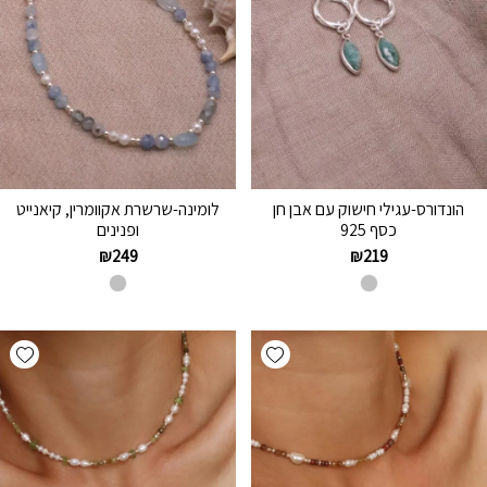
הונדורס-עגילי חישוק עם אבן חן
לומינה-שרשרת אקוומרין, קיאנייט
כסף 925
ופנינים
₪
249
₪
219
hlist
Add wishlist