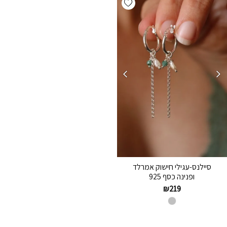
סיילנס-עגילי חישוק אמרלד
ופנינה כסף 925
₪
219