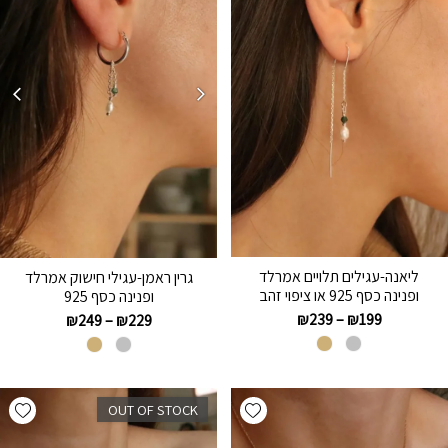
ליאנה-עגילים תלויים אמרלד
גרין ראמן-עגילי חישוק אמרלד
ופנינה כסף 925 או ציפוי זהב
ופנינה כסף 925
₪
239
–
₪
199
₪
249
–
₪
229
hlist
Add wishlist
OUT OF STOCK