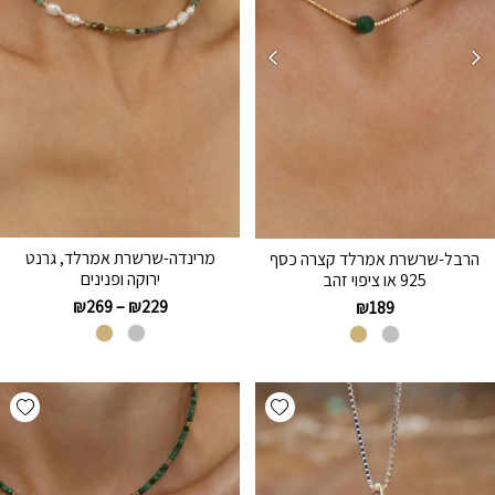
מרינדה-שרשרת אמרלד, גרנט
הרבל-שרשרת אמרלד קצרה כסף
ירוקה ופנינים
925 או ציפוי זהב
₪
269
–
₪
229
₪
189
hlist
Add wishlist