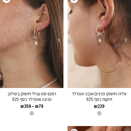
אליה-חישוקי פנינים ואבני אמרלד
רותם-סט עגילי חישוק בשילוב
ירוקות כסף 925
פנינה ואמרלד כסף 925
₪
359
–
₪
79
₪
229
Add wishlist