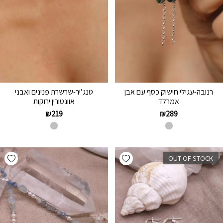
רנובה-עגילי חישוק כסף עם אבן
טנג’יר-שרשרת פנינים ואבני
אמרלד
אוונטורין ירוקות
₪
219
₪
289
hlist
Add wishlist
OUT OF STOCK