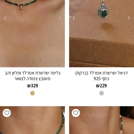
דניאל-שרשרת אמרלד (ברקת)
גלימר-שרשרת אמרלד ותליון זהב
כסף 925
משובץ צמודה לצוואר
₪
329
₪
229
hlist
Add wishlist