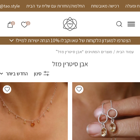
חזרה למעלה
Skip to Conten
רכישה מאובטחת
החלפות/החזרות עם שליח עד הבית
tyle
הרשימה שלי
0
0
הצטרפו למועדון הלקוחות של טאו וקבלו 10% הנחה ישירות למייל!
עמוד הבית
/ מוצרים המתויגים “אבן סיטרין מזל”
אבן סיטרין מזל
סינון
החדש ביותר
hlist
Add wishlist