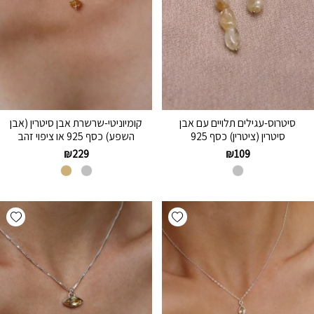
סיטרוס-עגילים תלויים עם אבן
קומיוניטי-שרשרת אבן סיטרין (אבן
סיטרין (ציטרין) כסף 925
השפע) כסף 925 או ציפוי זהב
₪
229
₪
109
hlist
Add wishlist