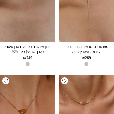
סאנטרינה-שרשרת עניבה כסף
סוזן-שרשרת כסף עם אבן סיטרין
עם אבן סיטרין טיפה
(אבן השפע) כסף 925
₪
249
₪
269
hlist
Add wishlist