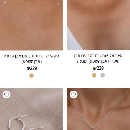
סיטראל-שרשרת זהב עם אבן
סטאי-שרשרת זהב עם אבן סיטרין
סיטרין (אבן השפע) ופנינה
(אבן השפע)
₪
229
₪
229
hlist
Add wishlist