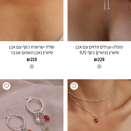
פמלה-עגילים תלויים עם אבן
סוליד-שרשרת כסף עם אבן
סיטרין (ציטרין) כסף 925
סיטרין (אבן השפע) וענבר
₪
219
₪
229
hlist
Add wishlist