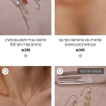
סולאריה-סט שרשראות כסף עם
סלסטה-עגילי חישוק עם סיטרין
אבן סיטרין (אבן השפע)
(ציטרין) וקורל כסף 925
₪
299
₪
349
hlist
Add wishlist
OUT OF STOCK