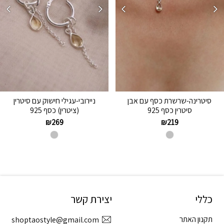
סיטרינה-שרשרת כסף עם אבן
ניירובי-עגילי חישוק עם סיטרין
סיטרין כסף 925
(ציטרין) כסף 925
₪
269
₪
219
כללי
יצירת קשר
תקנון האתר
shoptaostyle@gmail.com