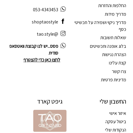
החלפות והחזרות
053-4343453
מדריך מידות
shoptaostyle
מדריך ניקוי ושמירה על תכשיטי
כסף
@tao.style
שאלות תשובות
בלוג אופנה ותכשיטים
פסס...יש לנו קבוצת וואטסאפ
סודית
הצהרת נגישות
לחצו כאן כדי להצטרף
קצת עלינו
צרו קשר
מדיניות פרטיות
החשבון שלי
גיפט קארד
איזור אישי
ביטול עסקה
הנקודות שלי