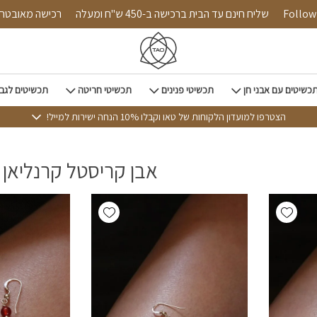
Follow us
שליח חינם עד הבית ברכישה ב-450 ש"ח ומעלה
רכישה מאוב
כשיטים עם אבני חן
תכשיטי פנינים
תכשיטי חריטה
תכשיטים לגב
הצטרפו למועדון הלקוחות של טאו וקבלו 10% הנחה ישירות למייל!
אבן קריסטל קרנליאן
Add wishlist
Add wishlist