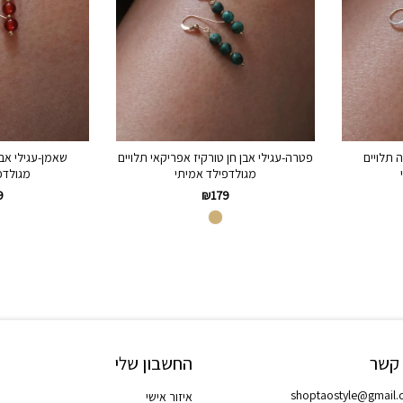
ה תלויים
פטרה-עגילי אבן חן טורקיז אפריקאי תלויים
שאמן-עגילי אבן
מגולדפילד אמיתי
מגולדפ
9
₪
179
 קשר
החשבון שלי
shoptaostyle@gmail
איזור אישי