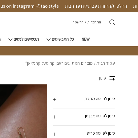
חזרה למעלה
Skip to Conten
בטחת
החלפות/החזרות עם שליח עד הבית
 on instagram: @tao.style
התחברות
/
הרשמה
NEW
כל התכשיטים
תכשיטים לנשים
ת
עמוד הבית
/ מוצרים המתויגים “אבן קריסטל קרנליאן”
סינון
סינון לפי סוג מתכת
סינון לפי סוג אבן חן
סינון לפי סוג פריט