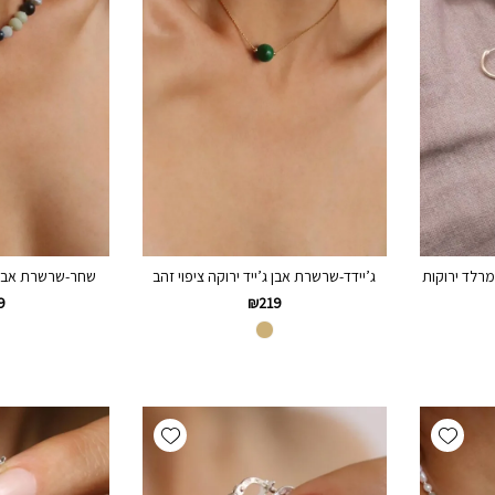
מרלד ירוקות
ג’יידד-שרשרת אבן ג’ייד ירוקה ציפוי זהב
שחר-שרשרת אבני חן
9
₪
219
Add wishlist
Add wishlist