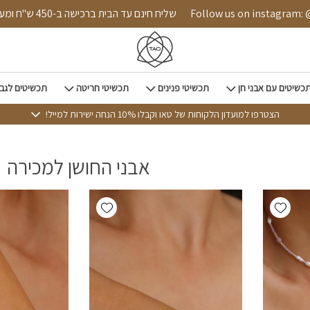
 הבית
Follow us on instagram: @tao.style
שליח חינם עד הבית ברכישה ב-450
כשיטים עם אבני חן
תכשיטי פנינים
תכשיטי חריטה
תכשיטים לגב
הצטרפו למועדון הלקוחות של טאו וקבלו 10% הנחה ישירות למייל!
אבני החושן למכירה
Add wishlist
Add wishlist