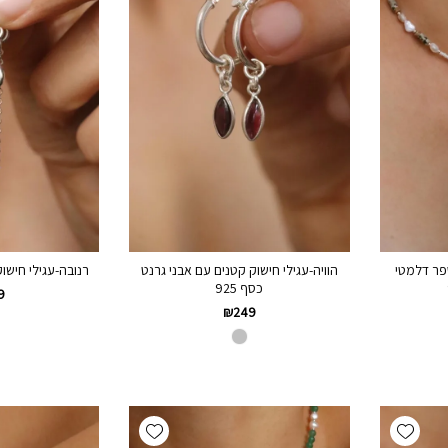
פר דלמטי
הוויה-עגילי חישוק קטנים עם אבני גרנט
רנובה-עגילי חישו
כסף 925
9
₪
249
Add wishlist
Add wishlist