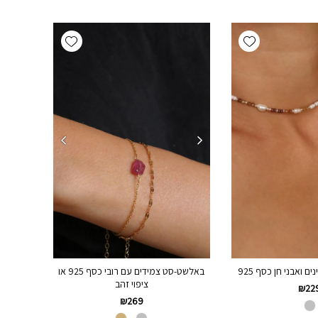
Add wishlist
Add wishlist
ם ואבני חן כסף 925
באלשט-סט צמידים עם רובי כסף 925 או
ציפוי זהב
₪
22
₪
269