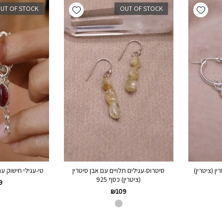
Add wishlist
Add wishlist
UT OF STOCK
OUT OF STOCK
ן (ציטרין)
סיטרוס-עגילים תלויים עם אבן סיטרין
טי-עגילי חישוק עם 
(ציטרין) כסף 925
9
₪
109