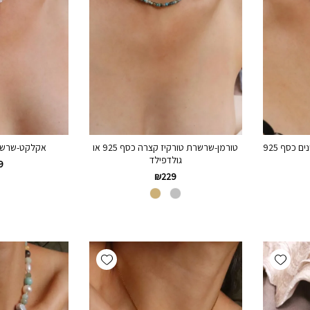
 כסף 925
טורמן-שרשרת טורקיז קצרה כסף 925 או
אקלקט-שרשרת
גולדפילד
9
₪
229
Add wishlist
Add wishlist