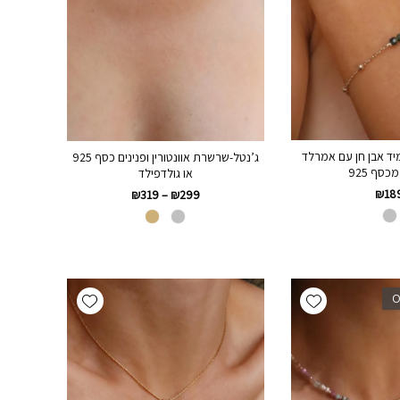
ד אבן חן עם אמרלד
ג’נטל-שרשרת אוונטורין ופנינים כסף 925
כסף 925
או גולדפילד
₪
18
₪
319
–
₪
299
Add wishlist
Add wishlist
O