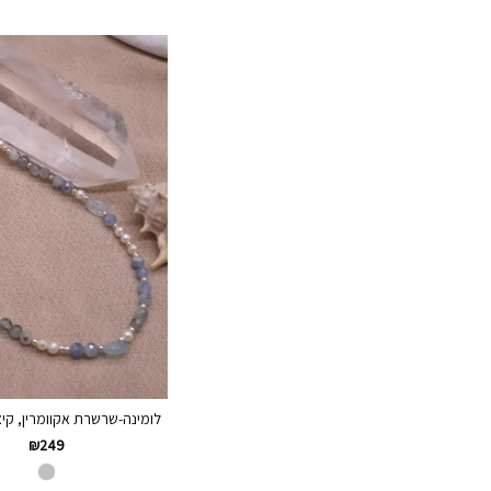
לומינה-שרשרת אקוומרין, קיאנ
₪
249