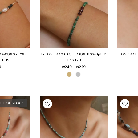
כסף 925
אריקה-צמיד אמרלד וגרנט מכסף 925 או
פאצ’ה מאמא-צמי
גולדפילד
ופנינה מ
9
₪
249
–
₪
229
Add wishlist
Add wishlist
UT OF STOCK