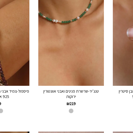
ן סיטרין
טנג’יר-שרשרת פנינים ואבני אוונטורין
פיספול-צמיד אבני ר
ירוקות
925 או גולדפילד
9
₪
219