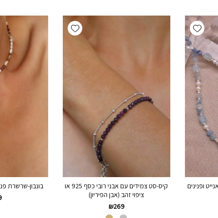
Add wishlist
Add wishlist
ייט ופנינים
קיס-סט צמידים עם אבני רובי כסף 925 או
בונבון-שרשרת פניני
ציפוי זהב (אבן הפיריון)
9
₪
269