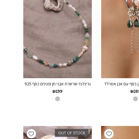
ק כסף עם אבן אמרלד
גרינלנד-שרשרת אבני חן ופנינים כסף 925
₪
199
₪
28
Add wishlist
Add wishlist
OUT OF STOCK