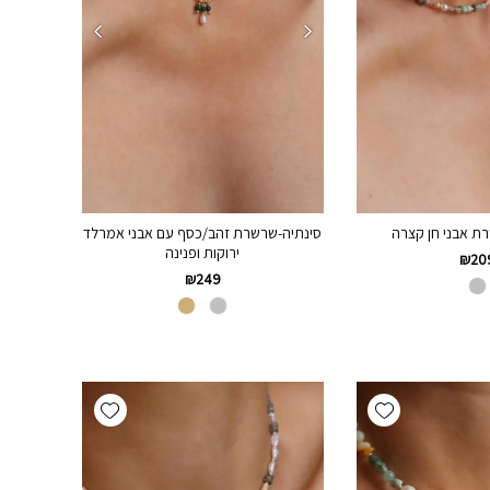
 אבני חן קצרה
סינתיה-שרשרת זהב/כסף עם אבני אמרלד
ירוקות ופנינה
₪
20
₪
249
Add wishlist
Add wishlist