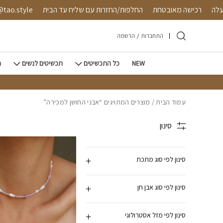
חזרה למעלה
Skip to Conten
4 ש"ח ומעלה
רכישה מאובטחת
החלפות/החזרות עם שליח עד
התחברות
/
הרשמה
NEW
כל התכשיטים
תכשיטים לנשים
ת
עמוד הבית
/ מוצרים המתויגים “אבני החושן למכירה”
סינון
סינון לפי סוג מתכת
סינון לפי סוג אבן חן
סינון לפי מזל אסטרולוגי