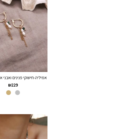
אמיליה-חישוקי פנינים ואבני א
₪
229