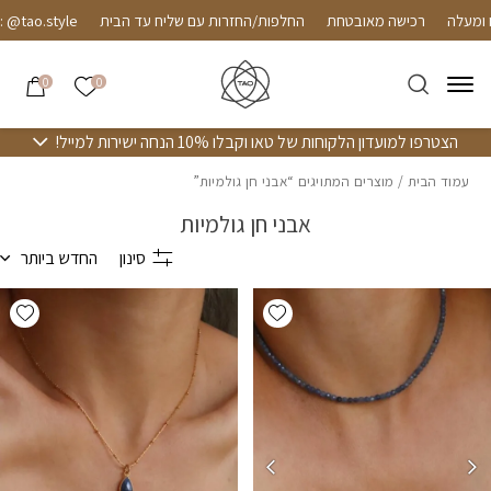
חזרה למעלה
Skip to Conten
רכישה מאובטחת
החלפות/החזרות עם שליח עד הבית
tyle
הרשימה שלי
0
0
הצטרפו למועדון הלקוחות של טאו וקבלו 10% הנחה ישירות למייל!
עמוד הבית
/ מוצרים המתויגים “אבני חן גולמיות”
אבני חן גולמיות
סינון
החדש ביותר
hlist
Add wishlist