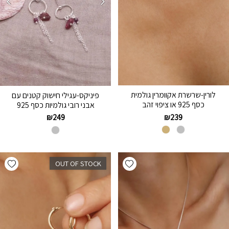
לורין-שרשרת אקוומרין גולמית
פיניקס-עגילי חישוק קטנים עם
כסף 925 או ציפוי זהב
אבני רובי גולמיות כסף 925
₪
239
₪
249
hlist
Add wishlist
OUT OF STOCK