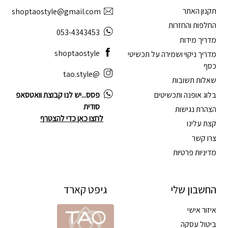
תקנון האתר
shoptaostyle@gmail.com
החלפות והחזרות
053-4343453
מדריך מידות
shoptaostyle
מדריך ניקוי ושמירה על תכשיטי
כסף
@tao.style
שאלות תשובות
בלוג אופנה ותכשיטים
פסס...יש לנו קבוצת וואטסאפ
סודית
הצהרת נגישות
לחצו כאן כדי להצטרף
קצת עלינו
צרו קשר
מדיניות פרטיות
החשבון שלי
גיפט קארד
איזור אישי
ביטול עסקה