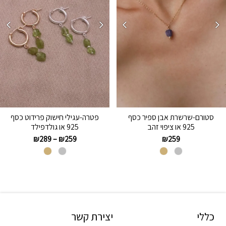
סטורם-שרשרת אבן ספיר כסף
פטרה-עגילי חישוק פרידוט כסף
925 או ציפוי זהב
925 או גולדפילד
₪
289
–
₪
259
₪
259
כללי
יצירת קשר