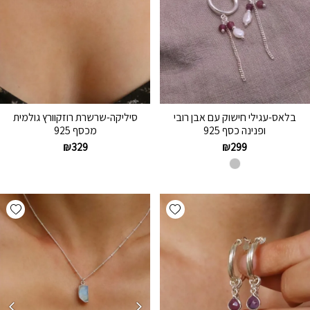
בלאס-עגילי חישוק עם אבן רובי
סיליקה-שרשרת רוזקוורץ גולמית
ופנינה כסף 925
מכסף 925
₪
329
₪
299
hlist
Add wishlist