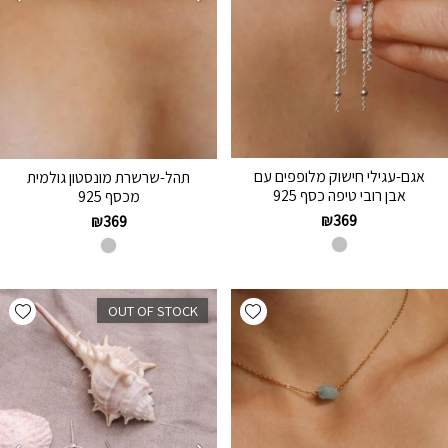
אגם-עגילי חישוק מלופפים עם
תהל-שרשרת מונסטון גולמית
אבן רובי טיפה כסף 925
מכסף 925
₪
369
₪
369
hlist
Add wishlist
OUT OF STOCK