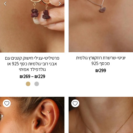
יוניטי-שרשרת רוזקוורץ גולמית
פרטיליטי-עגילי חישוק קטנים עם
מכסף 925
אבני רובי גולמיות כסף 925 או
גולדפילד אמיתי
₪
299
₪
269
–
₪
229
hlist
Add wishlist