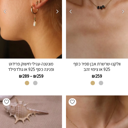
וולקנו-שרשרת אבן ספיר כסף
מונטנה-עגילי חישוק פרידוט
925 או ציפוי זהב
ופנינה כסף 925 או גולדפילד
₪
289
–
₪
259
₪
259
hlist
Add wishlist