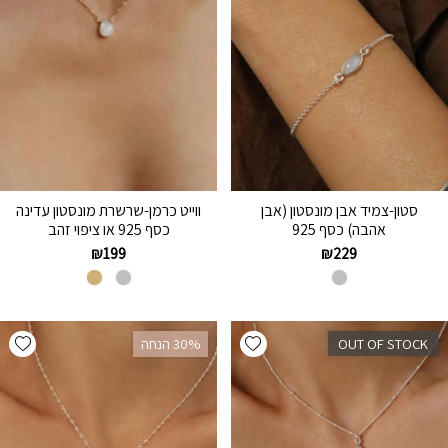
סטון-צמיד אבן מונסטון (אבן
ווייט כרמן-שרשרת מונסטון עדינה
אהבה) כסף 925
כסף 925 או ציפוי זהב
₪
199
₪
229
hlist
Add wishlist
OUT OF STOCK
‫30% הנחה