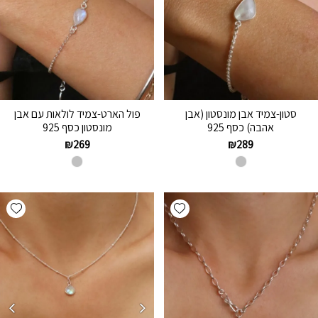
סטון-צמיד אבן מונסטון (אבן
פול הארט-צמיד לולאות עם אבן
אהבה) כסף 925
מונסטון כסף 925
₪
269
₪
289
hlist
Add wishlist