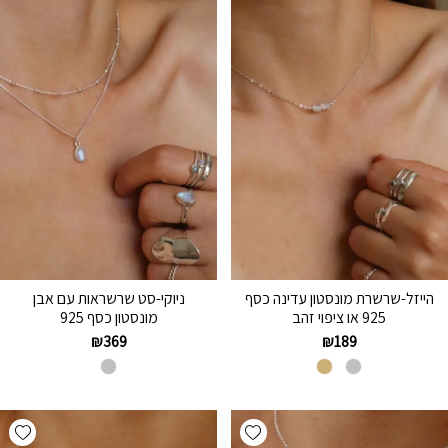
הייזל-שרשרת מונסטון עדינה כסף
ניוקי-סט שרשראות עם אבן
925 או ציפוי זהב
מונסטון כסף 925
₪
369
₪
189
hlist
Add wishlist