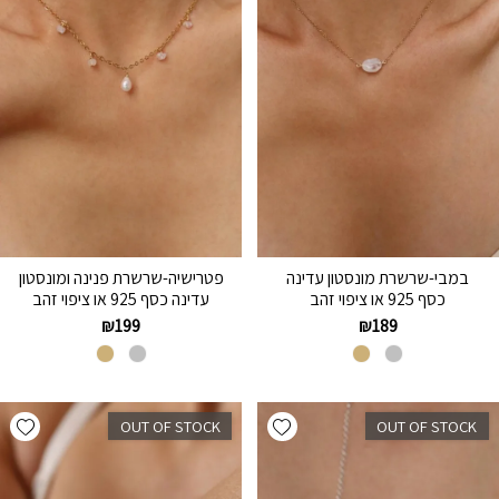
במבי-שרשרת מונסטון עדינה
פטרישיה-שרשרת פנינה ומונסטון
כסף 925 או ציפוי זהב
עדינה כסף 925 או ציפוי זהב
₪
199
₪
189
hlist
Add wishlist
OUT OF STOCK
OUT OF STOCK