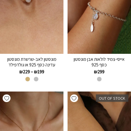
אייסי-צמיד לולאות אבן מונסטון
מונסטון לאב-שרשרת מונסטון
כסף 925
עדינה כסף 925 או גולדפילד
₪
229
–
₪
199
₪
299
hlist
Add wishlist
OUT OF STOCK