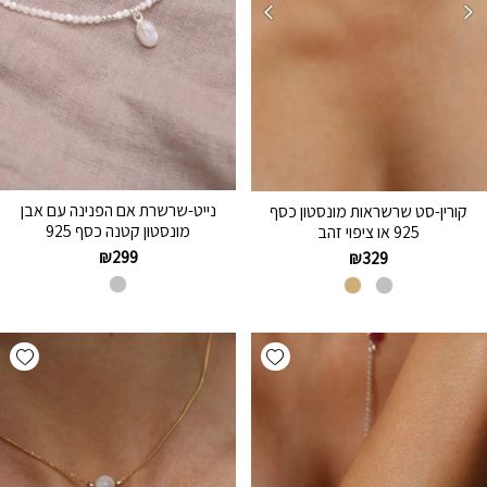
נייט-שרשרת אם הפנינה עם אבן
קורין-סט שרשראות מונסטון כסף
מונסטון קטנה כסף 925
925 או ציפוי זהב
₪
299
₪
329
hlist
Add wishlist