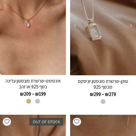
אינטימט-שרשרת מונסטון עדינה
טוקן-שרשרת מונסטון יוניסקס
כסף 925 או זהב
מכסף 925
₪
209
–
₪
199
₪
299
–
₪
279
hlist
Add wishlist
OUT OF STOCK