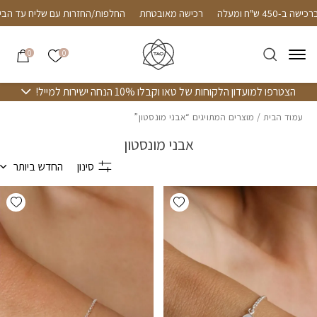
חזרה למעלה
Skip to Conten
Fol
שליח חינם עד הבית ברכישה ב-450 ש"ח ומעלה
רכישה מאובטחת
החלפ
הרשימה שלי
0
0
הצטרפו למועדון הלקוחות של טאו וקבלו 10% הנחה ישירות למייל!
עמוד הבית
/ מוצרים המתויגים “אבני מונסטון”
אבני מונסטון
סינון
החדש ביותר
hlist
Add wishlist