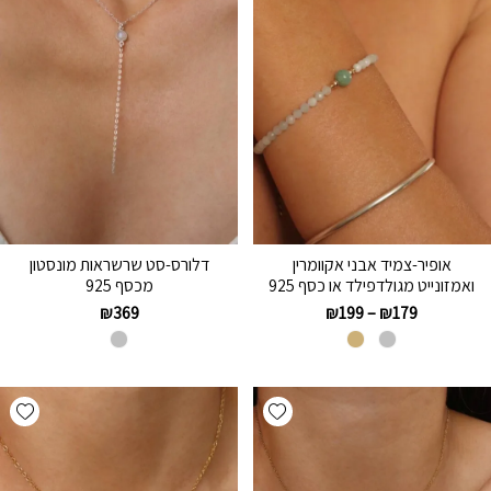
אופיר-צמיד אבני אקוומרין
דלורס-סט שרשראות מונסטון
ואמזונייט מגולדפילד או כסף 925
מכסף 925
₪
369
₪
199
–
₪
179
hlist
Add wishlist