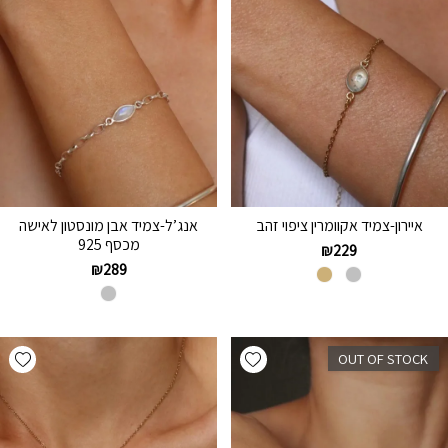
איירון-צמיד אקוומרין ציפוי זהב
אנג’ל-צמיד אבן מונסטון לאישה
מכסף 925
₪
229
₪
289
hlist
Add wishlist
OUT OF STOCK