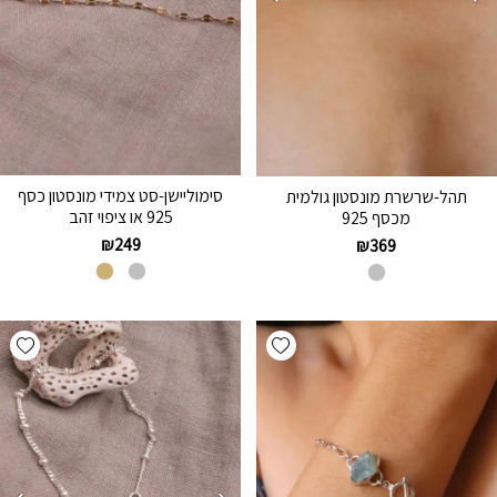
סימוליישן-סט צמידי מונסטון כסף
תהל-שרשרת מונסטון גולמית
925 או ציפוי זהב
מכסף 925
₪
249
₪
369
hlist
Add wishlist