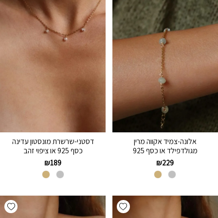
אלונה-צמיד אקווה מרין
דסטני-שרשרת מונסטון עדינה
מגולדפילד או כסף 925
כסף 925 או ציפוי זהב
₪
189
₪
229
hlist
Add wishlist