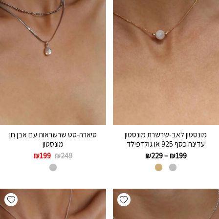
מונסטון לאב-שרשרת מונסטון
סיארה-סט שרשראות עם אבן חן
עדינה כסף 925 או גולדפילד
מונסטון
₪
199
₪
249
₪
229
–
₪
199
hlist
Add wishlist