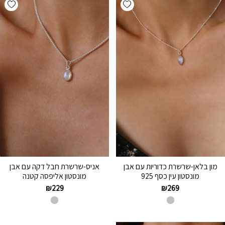
hlist
Add wishlist
מון בלאן-שרשרת כדוריות עם אבן
אניס-שרשרת חבל דקה עם אבן
מונסטון עין כסף 925
מונסטון אליפסה קטנה
₪
229
₪
269