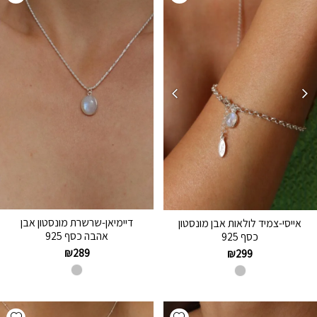
דיימיאן-שרשרת מונסטון אבן
אייסי-צמיד לולאות אבן מונסטון
אהבה כסף 925
כסף 925
₪
289
₪
299
hlist
Add wishlist