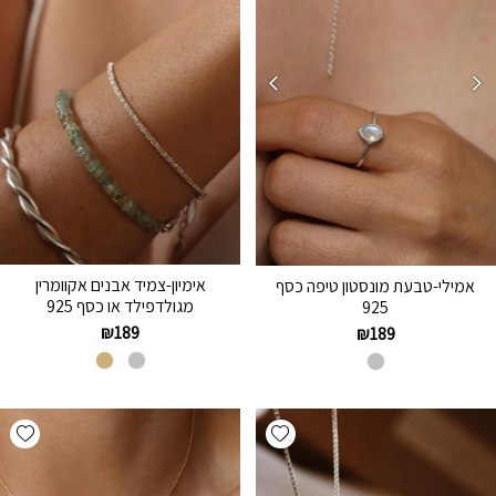
אימיון-צמיד אבנים אקוומרין
אמילי-טבעת מונסטון טיפה כסף
מגולדפילד או כסף 925
925
₪
189
₪
189
hlist
Add wishlist