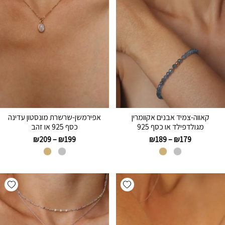
קאווה-צמיד אבנים אקוומרין
אפירמשן-שרשרת מונסטון עדינה
מגולדפילד או כסף 925
כסף 925 או זהב
₪
209
–
₪
199
₪
189
–
₪
179
hlist
Add wishlist