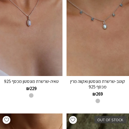
קוטב-שרשרת מונסטון ואקווה מרין
טאיה-שרשרת מונסטון מכסף 925
מכסף 925
₪
229
₪
269
hlist
Add wishlist
OUT OF STOCK