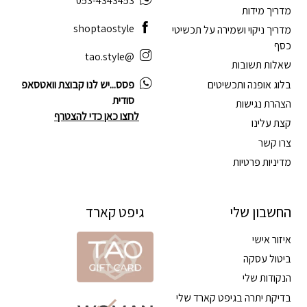
053-4343453
מדריך מידות
shoptaostyle
מדריך ניקוי ושמירה על תכשיטי
כסף
@tao.style
שאלות תשובות
בלוג אופנה ותכשיטים
פסס...יש לנו קבוצת וואטסאפ
סודית
הצהרת נגישות
לחצו כאן כדי להצטרף
קצת עלינו
צרו קשר
מדיניות פרטיות
החשבון שלי
גיפט קארד
איזור אישי
ביטול עסקה
הנקודות שלי
בדיקת יתרה בגיפט קארד שלי