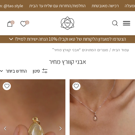
חזרה למעלה
Skip to Conten
רכישה מאובטחת
החלפות/החזרות עם שליח עד הבית
 @tao.style
הרשימה שלי
0
0
הצטרפו למועדון הלקוחות של טאו וקבלו 10% הנחה ישירות למייל!
עמוד הבית
/ מוצרים המתויגים “אבני קוורץ מחיר”
אבני קוורץ מחיר
סינון
החדש ביותר
hlist
Add wishlist