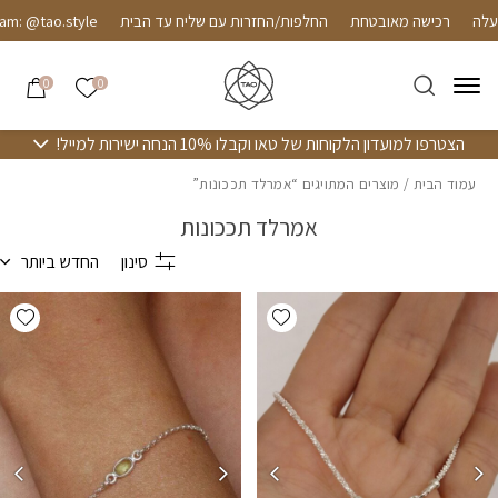
חזרה למעלה
Skip to Conten
רכישה מאובטחת
החלפות/החזרות עם שליח עד הבית
am: @tao.style
הרשימה שלי
0
0
הצטרפו למועדון הלקוחות של טאו וקבלו 10% הנחה ישירות למייל!
עמוד הבית
/ מוצרים המתויגים “אמרלד תככונות”
אמרלד תככונות
סינון
החדש ביותר
hlist
Add wishlist