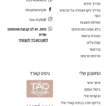
053-4343453
מדריך מידות
shoptaostyle
מדריך ניקוי ושמירה על תכשיטי
כסף
@tao.style
שאלות תשובות
בלוג אופנה ותכשיטים
פסס...יש לנו קבוצת וואטסאפ
סודית
הצהרת נגישות
לחצו כאן כדי להצטרף
קצת עלינו
צרו קשר
מדיניות פרטיות
החשבון שלי
גיפט קארד
איזור אישי
ביטול עסקה
הנקודות שלי
בדיקת יתרה בגיפט קארד שלי