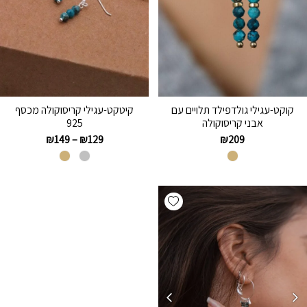
קוקט-עגילי גולדפילד תלויים עם
קיטקט-עגילי קריסוקולה מכסף
אבני קריסוקולה
925
₪
149
–
₪
129
₪
209
Add wishlist