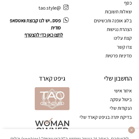
כסף
@tao.style
שאלות תשובות
בלוג אופנה ותכשיטים
פסס...יש לנו קבוצת וואטסאפ
סודית
הצהרת נגישות
לחצו כאן כדי להצטרף
קצת עלינו
צרו קשר
מדיניות פרטיות
החשבון שלי
גיפט קארד
איזור אישי
ביטול עסקה
הנקודות שלי
בדיקת יתרה בגיפט קארד שלי
לידיעתכם, באתר זה נעשה שימוש ב"קבצי עוגיות" (cookies) וכלים