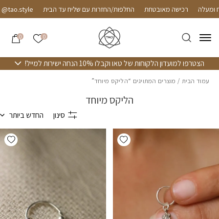
חזרה למעלה
Skip to Conten
רכישה מאובטחת
החלפות/החזרות עם שליח עד הבית
o.style
הרשימה שלי
0
0
הצטרפו למועדון הלקוחות של טאו וקבלו 10% הנחה ישירות למייל!
עמוד הבית
/ מוצרים המתויגים “הליקס מיוחד”
הליקס מיוחד
סינון
החדש ביותר
hlist
Add wishlist