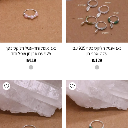
נאנו-עגיל הליקס כסף 925 עם
נאנו אופל ורוד-עגיל הליקס כסף
עלה ואבני חן
925 עם אבן חן אופל ורוד
₪
119
₪
129
hlist
Add wishlist