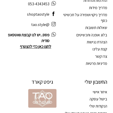
החלפות והחזרות
053-4343453
מדריך מידות
shoptaostyle
מדריך ניקוי ושמירה על תכשיטי
כסף
@tao.style
שאלות תשובות
בלוג אופנה ותכשיטים
פסס...יש לנו קבוצת וואטסאפ
סודית
הצהרת נגישות
לחצו כאן כדי להצטרף
קצת עלינו
צרו קשר
מדיניות פרטיות
החשבון שלי
גיפט קארד
איזור אישי
ביטול עסקה
הנקודות שלי