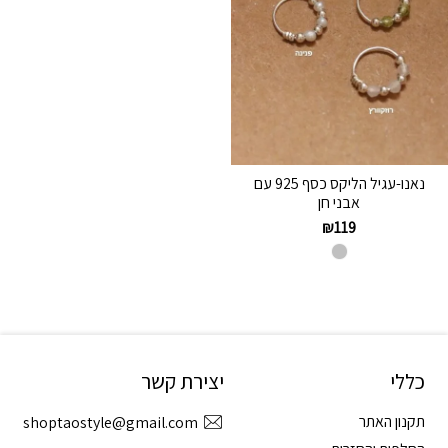
נאנו-עגיל הליקס כסף 925 עם
אבני חן
₪
119
כללי
יצירת קשר
תקנון האתר
shoptaostyle@gmail.com