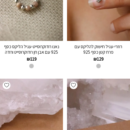
רוזרי-עגיל חישוק להליקס עם
נאנו רודוקרוסייט-עגיל הליקס כסף
פרח קטן כסף 925
925 עם אבן חן רודוקרוסייט ורודה
₪
119
₪
129
hlist
Add wishlist