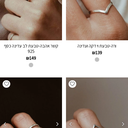
ורה-טבעת וי דקה ועדינה
קשר אהבה-טבעת לב עדינה כסף
925
₪
139
₪
149
hlist
Add wishlist