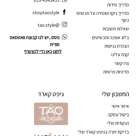
053-4343453
מדריך מידות
shoptaostyle
מדריך ניקוי ושמירה על תכשיטי
כסף
@tao.style
שאלות תשובות
בלוג אופנה ותכשיטים
פסס...יש לנו קבוצת וואטסאפ
סודית
הצהרת נגישות
לחצו כאן כדי להצטרף
קצת עלינו
צרו קשר
מדיניות פרטיות
החשבון שלי
גיפט קארד
איזור אישי
ביטול עסקה
הנקודות שלי
בדיקת יתרה בגיפט קארד שלי