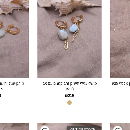
מישל-עגילי חישוק זהב קטנים עם אבן
מורגן-עגילי חיש
מכסף 925
לרימר
אמ
9
₪
219
Add wishlist
Add wishlist
OUT OF STOCK