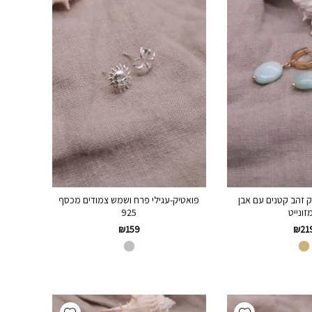
וק זהב קטנים עם אבן
פואטיק-עגילי פרח ושמש צמודים מכסף
זונייט
925
₪
159
₪
21
Add wishlist
Add wishlist