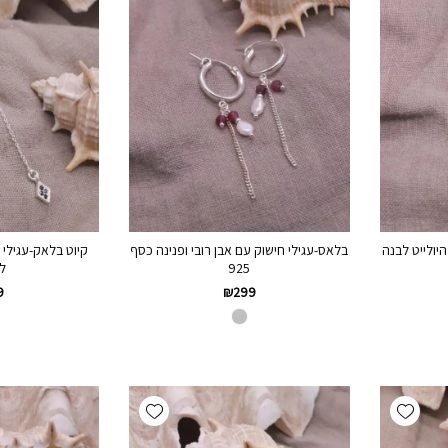
היולייט לבנה
בלאס-עגילי חישוק עם אבן רובי ופנינה כסף
קיוט בלאק-עגילי 
925
ל
9
₪
299
Add wishlist
Add wishlist