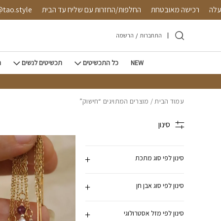
חזרה למעלה
Skip to Conten
4 ש"ח ומעלה
רכישה מאובטחת
החלפות/החזרות עם שליח עד
התחברות
/
הרשמה
NEW
כל התכשיטים
תכשיטים לנשים
ת
עמוד הבית
/ מוצרים המתויגים “חישוק”
סינון
סינון לפי סוג מתכת
סינון לפי סוג אבן חן
סינון לפי מזל אסטרולוגי