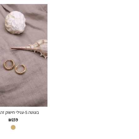
בוגוטה S-עגילי חישוק זהב קטנים
₪
159