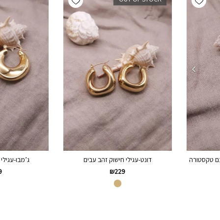
דונט-עגילי חישוק זהב עבים
ג’מבו-עגילי
עם טקסטורה
9
₪
229