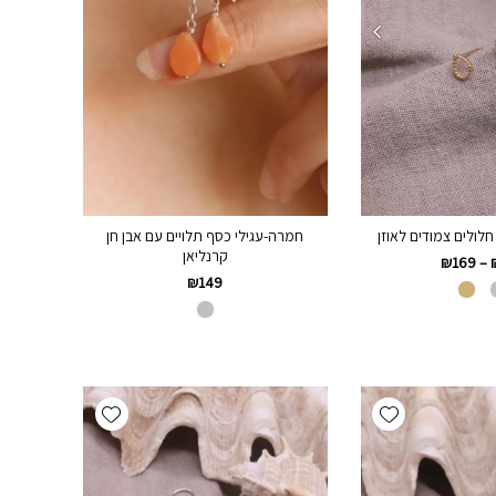
חמרה-עגילי כסף תלויים עם אבן חן
חלולים צמודים לאוזן
קרנליאן
₪
169
–
₪
149
Add wishlist
Add wishlist