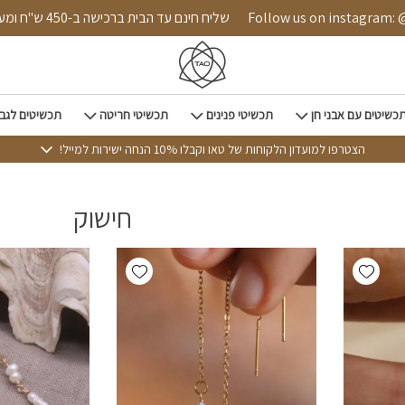
 הבית
Follow us on instagram: @tao.style
שליח חינם עד הבית ברכישה ב-450
כשיטים עם אבני חן
תכשיטי פנינים
תכשיטי חריטה
תכשיטים לגב
הצטרפו למועדון הלקוחות של טאו וקבלו 10% הנחה ישירות למייל!
חישוק
Add wishlist
Add wishlist