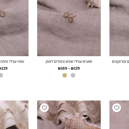
סאניס-עגילי שמש צמודים לאוזן
ם ומרוקעים
טומי-עגילי טיפה 
₪
169
–
₪
139
₪
139
Add wishlist
Add wishlist