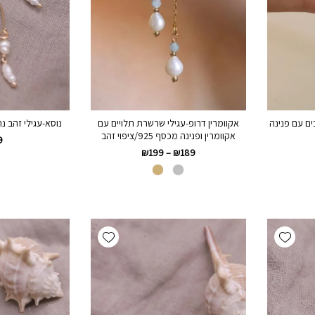
ים עם פנינה
אקוומרין דרופ-עגילי שרשרת תלויים עם
נוסא-עגילי זהב נ
אקוומרין ופנינה מכסף 925/ציפוי זהב
9
₪
199
–
₪
189
Add wishlist
Add wishlist