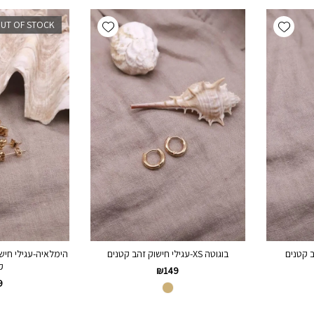
Add wishlist
Add wishlist
UT OF STOCK
בוגוטה XS-עגילי חישוק זהב קטנים
הימלאיה-עגילי חיש
ק
₪
149
9