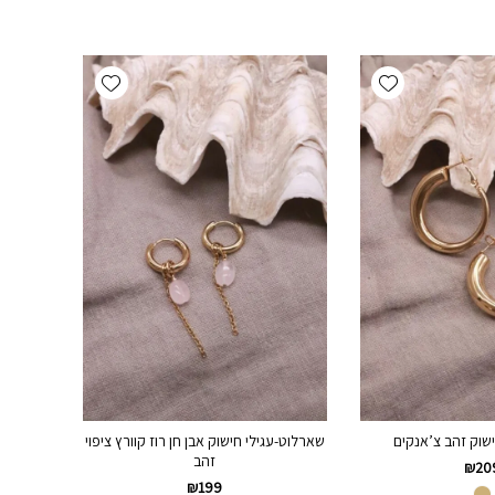
Add wishlist
Add wishlist
ישוק זהב צ’אנקים
שארלוט-עגילי חישוק אבן חן רוז קוורץ ציפוי
זהב
₪
20
₪
199