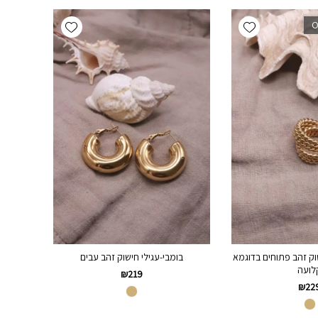
Add wishlist
Add wishlist
O
וק זהב פתוחים בדוגמא
בומבי-עגילי חישוק זהב עבים
לועה
₪
219
₪
22