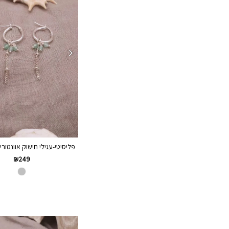
פליסיטי-עגילי חישוק אוונטורין 
₪
249