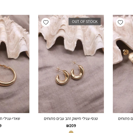
Add wishlist
Add wishlist
OUT OF STOCK
ם פתוחים
טנסי-עגילי חישוק זהב עבים פתוחים
שאדי-עגילי ח
9
₪
209