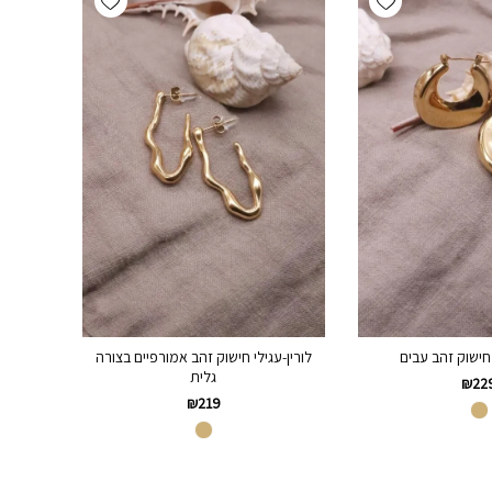
 חישוק זהב עבים
לורין-עגילי חישוק זהב אמורפיים בצורה
גלית
₪
22
₪
219