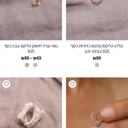
גולדן-הליקס/טרגוס כדוריות כסף
נוטי-עגיל חישוק הליקס עבה כסף
925 בציפוי זהב
925
₪
89
–
₪
69
₪
89
hlist
Add wishlist