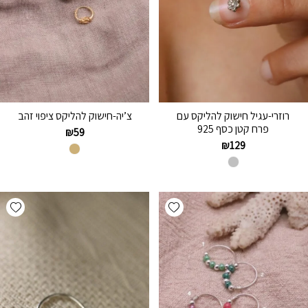
רוזרי-עגיל חישוק להליקס עם
צ’יה-חישוק להליקס ציפוי זהב
פרח קטן כסף 925
₪
59
₪
129
hlist
Add wishlist