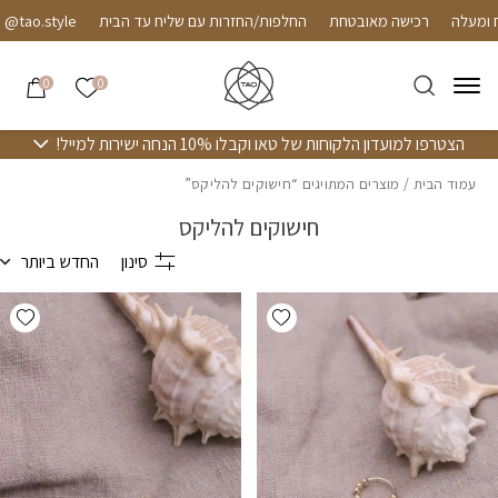
חזרה למעלה
Skip to Conten
רכישה מאובטחת
החלפות/החזרות עם שליח עד הבית
ao.style
הרשימה שלי
0
0
הצטרפו למועדון הלקוחות של טאו וקבלו 10% הנחה ישירות למייל!
עמוד הבית
/ מוצרים המתויגים “חישוקים להליקס”
חישוקים להליקס
סינון
החדש ביותר
hlist
Add wishlist