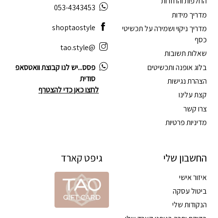
החלפות והחזרות
053-4343453
מדריך מידות
shoptaostyle
מדריך ניקוי ושמירה על תכשיטי
כסף
@tao.style
שאלות תשובות
בלוג אופנה ותכשיטים
פסס...יש לנו קבוצת וואטסאפ
סודית
הצהרת נגישות
לחצו כאן כדי להצטרף
קצת עלינו
צרו קשר
מדיניות פרטיות
החשבון שלי
גיפט קארד
איזור אישי
ביטול עסקה
הנקודות שלי