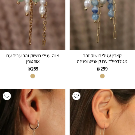
קארין-עגילי חישוק זהב
אווה-עגילי חישוק זהב עבים עם
מגולדפילד עם קיאנייט ופנינה
אוונטורין
₪
269
₪
299
hlist
Add wishlist