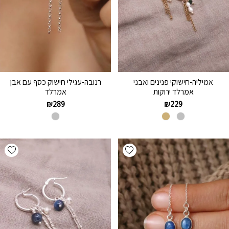
אמיליה-חישוקי פנינים ואבני
רנובה-עגילי חישוק כסף עם אבן
אמרלד ירוקות
אמרלד
₪
289
₪
229
hlist
Add wishlist