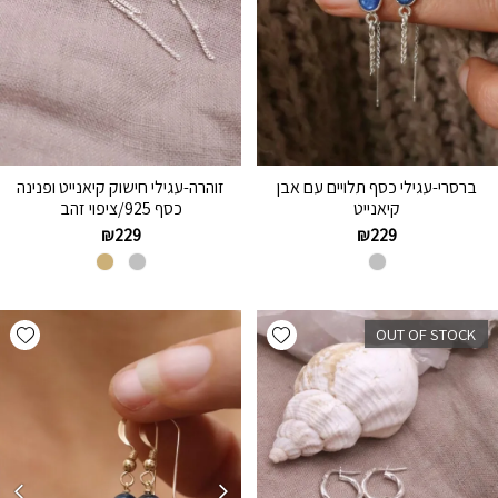
ברסרי-עגילי כסף תלויים עם אבן
זוהרה-עגילי חישוק קיאנייט ופנינה
קיאנייט
כסף 925/ציפוי זהב
₪
229
₪
229
hlist
Add wishlist
OUT OF STOCK