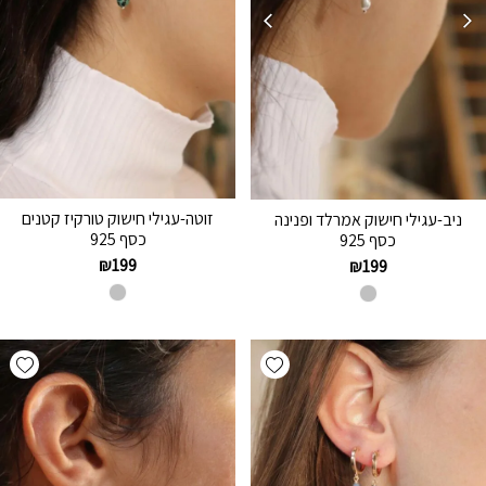
זוטה-עגילי חישוק טורקיז קטנים
ניב-עגילי חישוק אמרלד ופנינה
כסף 925
כסף 925
₪
199
₪
199
hlist
Add wishlist