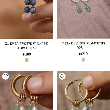
הונדורס-עגילי חישוק עם אבן חן
סולה-עגילי גולדפילד תלויים עם
כסף 925
אבן חן קיאנייט
₪
219
₪
189
hlist
Add wishlist