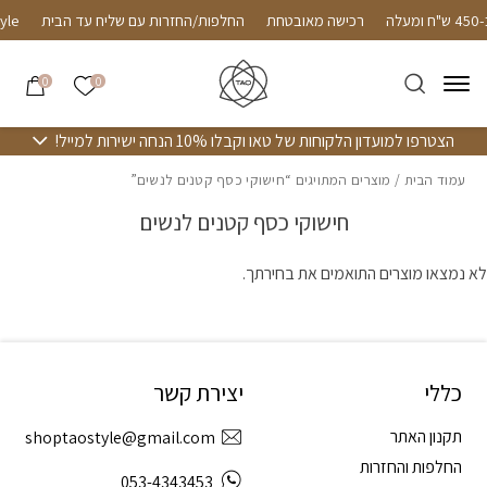
חזרה למעלה
Skip to Conten
לה
רכישה מאובטחת
החלפות/החזרות עם שליח עד הבית
yle
הרשימה שלי
0
0
הצטרפו למועדון הלקוחות של טאו וקבלו 10% הנחה ישירות למייל!
עמוד הבית
/ מוצרים המתויגים “חישוקי כסף קטנים לנשים”
חישוקי כסף קטנים לנשים
לא נמצאו מוצרים התואמים את בחירתך.
כללי
יצירת קשר
תקנון האתר
shoptaostyle@gmail.com
החלפות והחזרות
053-4343453