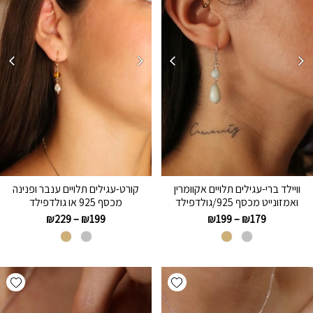
וויילד ברי-עגילים תלויים אקוומרין
קורט-עגילים תלויים ענבר ופנינה
ואמזונייט מכסף 925/גולדפילד
מכסף 925 או גולדפילד
₪
229
–
₪
199
₪
199
–
₪
179
hlist
Add wishlist