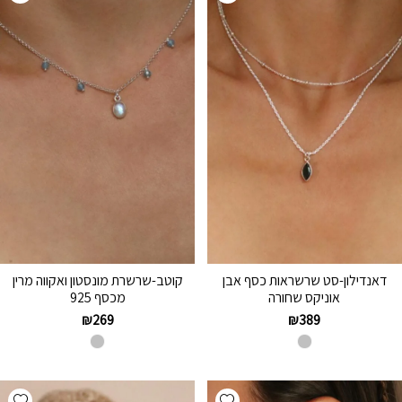
דאנדילון-סט שרשראות כסף אבן
קוטב-שרשרת מונסטון ואקווה מרין
אוניקס שחורה
מכסף 925
₪
269
₪
389
hlist
Add wishlist