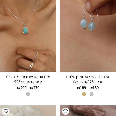
אלמונד-עגילי אקוומרין תלויים
אכינאה-שרשרת אבן אמזונייט
מכסף 925/גולדפילד
יוניסקס מכסף 925
₪
299
–
₪
279
₪
189
–
₪
159
hlist
Add wishlist