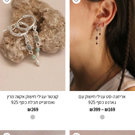
אריזונה-סט עגילי חישוק עם
קונטור-עגילי חישוק אקווה מרין
גארנט כסף 925
ואמזונייט תכלת כסף 925
₪
269
₪
399
–
₪
169
hlist
Add wishlist