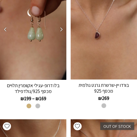
בורדו יין-שרשרת גרנט גולמית
בלו דרופ-עגילי אקוומרין תלויים
מכסף 925
מכסף 925/גולדפילד
₪
269
₪
199
–
₪
169
hlist
Add wishlist
OUT OF STOCK