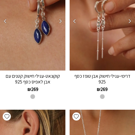
דרימי-עגילי חישוק אבן טופז כסף
קוקונאט-עגילי חישוק קטנים עם
925
אבן לאפיס כסף 925
₪
269
₪
269
hlist
Add wishlist