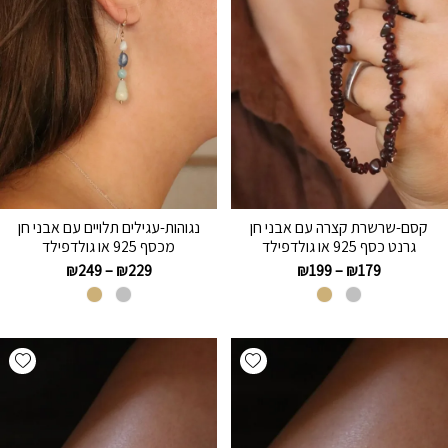
קסם-שרשרת קצרה עם אבני חן
נגוהות-עגילים תלויים עם אבני חן
גרנט כסף 925 או גולדפילד
מכסף 925 או גולדפילד
₪
249
–
₪
229
₪
199
–
₪
179
hlist
Add wishlist