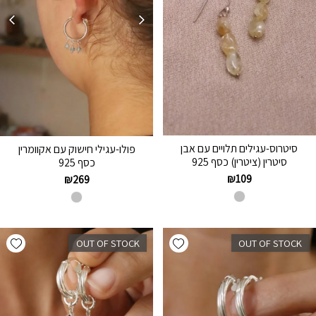
סיטרוס-עגילים תלויים עם אבן
פולו-עגילי חישוק עם אקוומרין
סיטרין (ציטרין) כסף 925
כסף 925
₪
109
₪
269
hlist
Add wishlist
OUT OF STOCK
OUT OF STOCK