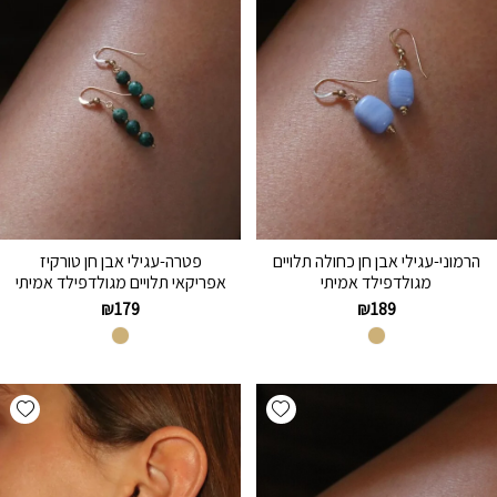
הרמוני-עגילי אבן חן כחולה תלויים
פטרה-עגילי אבן חן טורקיז
מגולדפילד אמיתי
אפריקאי תלויים מגולדפילד אמיתי
₪
179
₪
189
hlist
Add wishlist