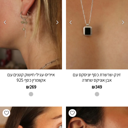
זינק-שרשרת כסף יוניסקס עם
אייריס-עגילי חישוק קטנים עם
אבן אוניקס שחורה
אקוומרין כסף 925
₪
269
₪
349
hlist
Add wishlist