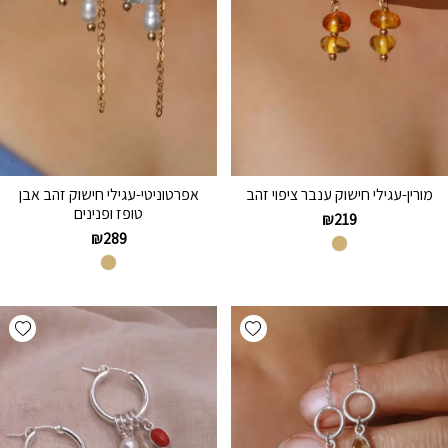
מורין-עגילי חישוק ענבר ציפוי זהב
אפרטוניטי-עגילי חישוק זהב אבן
טופז ופנינים
₪
219
₪
289
hlist
Add wishlist