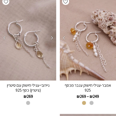
אמבר-עגילי חישוק ענבר מכסף
ניירובי-עגילי חישוק עם סיטרין
925
(ציטרין) כסף 925
₪
269
₪
269
–
₪
249