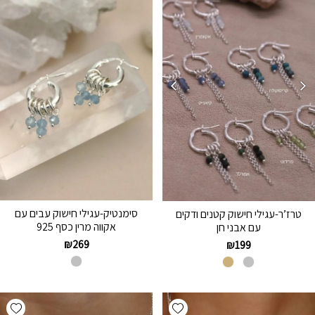
סימנטיק-עגילי חישוק עבים עם
טרז’ר-עגילי חישוק קטנים ודקים
אקווה מרין כסף 925
עם אבני חן
₪
269
₪
199
hlist
Add wishlist