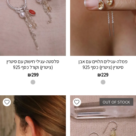
פמלה-עגילים תלויים עם אבן
סלסטה-עגילי חישוק עם סיטרין
סיטרין (ציטרין) כסף 925
(ציטרין) וקורל כסף 925
₪
299
₪
229
hlist
Add wishlist
OUT OF STOCK