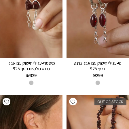
טי-עגילי חישוק עם אבני גרנט
מיסטרי-עגילי חישוק עם אבני
כסף 925
גרנט גולמיות כסף 925
₪
329
₪
299
hlist
Add wishlist
OUT OF STOCK