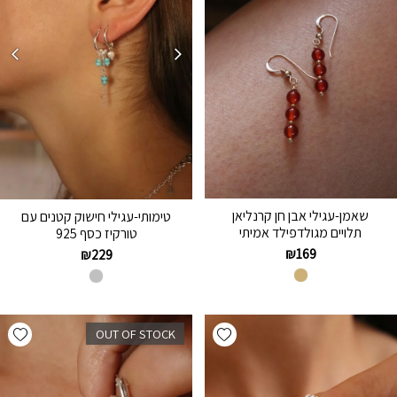
שאמן-עגילי אבן חן קרנליאן
טימותי-עגילי חישוק קטנים עם
תלויים מגולדפילד אמיתי
טורקיז כסף 925
₪
169
₪
229
hlist
Add wishlist
OUT OF STOCK