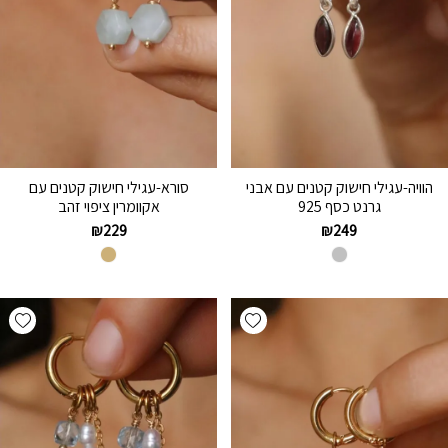
הוויה-עגילי חישוק קטנים עם אבני
סורא-עגילי חישוק קטנים עם
גרנט כסף 925
אקוומרין ציפוי זהב
₪
229
₪
249
hlist
Add wishlist