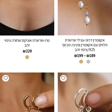
אקוומרין דרופ-עגילי שרשרת
טרו-שרשרת אוניקס שחורה ציפוי
תלויים עם אקוומרין ופנינה מכסף
זהב
925/ציפוי זהב
₪
229
₪
199
–
₪
189
hlist
Add wishlist