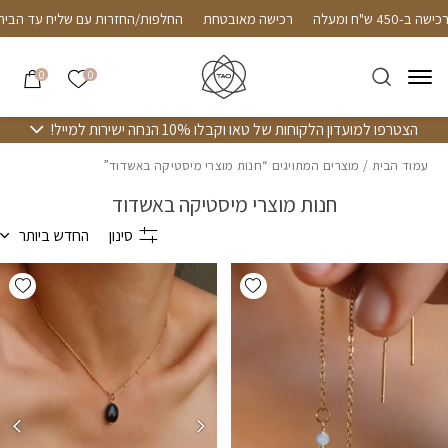
חזרה למעלה
Skip to Conten
שליח חינם עד הבית ברכישה ב-450 ש"ח ומעלה
רכישה מאובטחת
החלפות/הח
הרשימה שלי
0
0
הצטרפו למועדון הלקוחות של טאו וקבלו 10% הנחה ישירות למייל!
עמוד הבית
/ מוצרים המתויגים “חנות מוצרי מיסטיקה באשדוד”
חנות מוצרי מיסטיקה באשדוד
סינון
החדש ביותר
hlist
Add wishlist