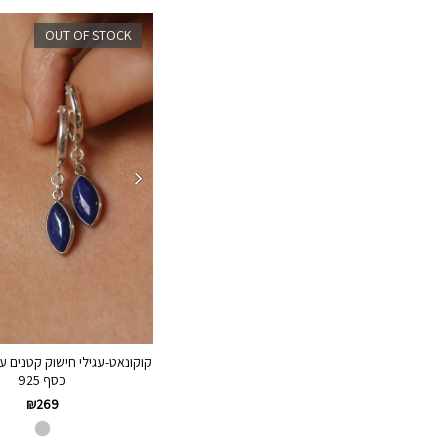
OUT OF STOCK
קוקונאט-עגילי חישוק קטנים ע
כסף 925
₪
269