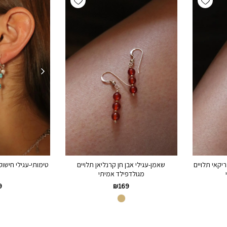
יקאי תלויים
שאמן-עגילי אבן חן קרנליאן תלויים
טימותי-עגילי חישו
מגולדפילד אמיתי
₪
169
9