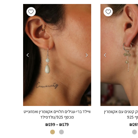
Add wishlist
Add wishlist
וק קטנים עם אקוומרין
וויילד ברי-עגילים תלויים אקוומרין ואמזונייט
925
מכסף 925/גולדפילד
₪
199
–
₪
179
₪
26