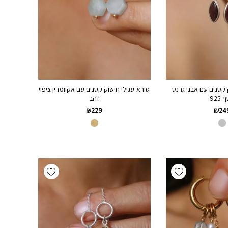
ק קטנים עם אבני גרנט
סורא-עגילי חישוק קטנים עם אקוומרין ציפוי
925
זהב
₪
229
₪
24
Add wishlist
Add wishlist