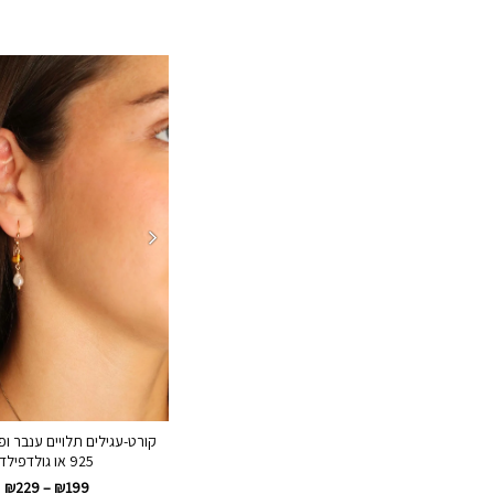
קורט-עגילים תלויים ענבר ו
925 או גולדפילד
₪
229
–
₪
199