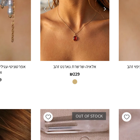
יפוי זהב
אפרטוניטי-עגילי
אלאיה-שרשרת גארנט זהב
ופ
₪
229
9
Add wishlist
Add wishlist
OUT OF STOCK