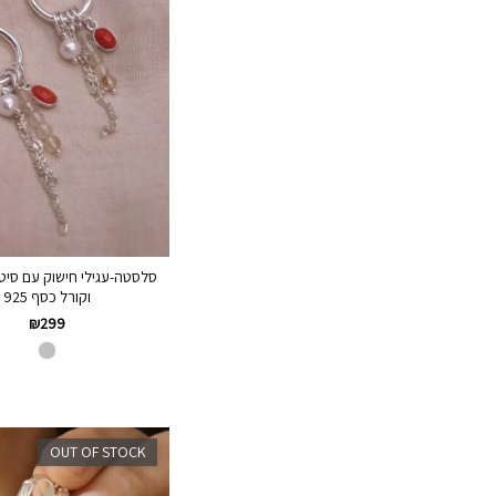
סלסטה-עגילי חישוק עם סיטרי
וקורל כסף 925
₪
299
OUT OF STOCK