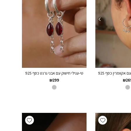
טי-עגילי חישוק עם אבני גרנט כסף 925
ם אקוומרין כסף 925
₪
299
₪
26
Add wishlist
Add wishlist