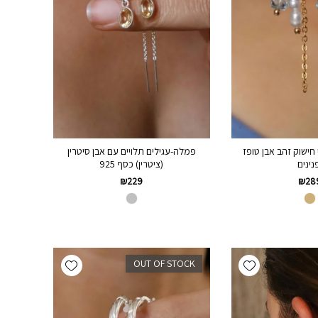
 חישוק זהב אבן טופז
פמלה-עגילים תלויים עם אבן סיטרין
נינים
(ציטרין) כסף 925
₪
229
₪
28
Add wishlist
Add wishlist
OUT OF STOCK