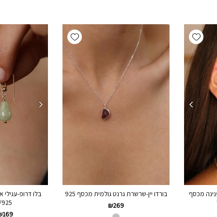
Add wishlist
Add wishlist
בורדו יין-שרשרת גרנט גולמית מכסף 925
פנינה מכסף
בלו דרופ-עגילי א
925/גולדפילד
₪
269
₪
169