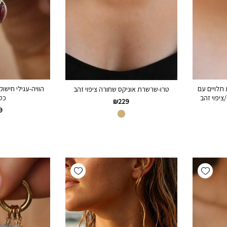
 תלויים עם
הוויה-עגילי חישו
טרו-שרשרת אוניקס שחורה ציפוי זהב
כסף 
₪
229
9
Add wishlist
Add wishlist