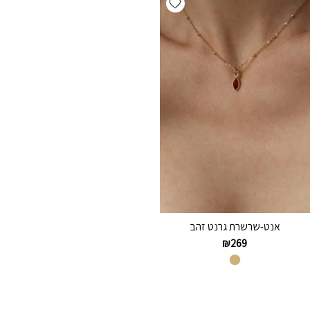
אנט-שרשרת גרנט זהב
₪
269