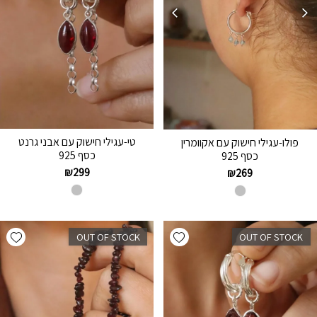
טי-עגילי חישוק עם אבני גרנט
פולו-עגילי חישוק עם אקוומרין
כסף 925
כסף 925
₪
299
₪
269
hlist
Add wishlist
OUT OF STOCK
OUT OF STOCK