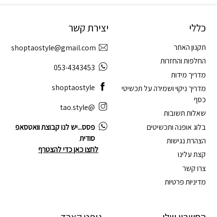
כללי
יצירת קשר
תקנון האתר
shoptaostyle@gmail.com
החלפות והחזרות
053-4343453
מדריך מידות
shoptaostyle
מדריך ניקוי ושמירה על תכשיטי
כסף
@tao.style
שאלות תשובות
בלוג אופנה ותכשיטים
פסס...יש לנו קבוצת וואטסאפ
סודית
הצהרת נגישות
לחצו כאן כדי להצטרף
קצת עלינו
צרו קשר
מדיניות פרטיות
החשבון שלי
גיפט קארד