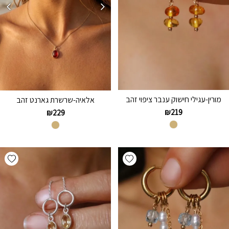
מורין-עגילי חישוק ענבר ציפוי זהב
אלאיה-שרשרת גארנט זהב
₪
219
₪
229
hlist
Add wishlist