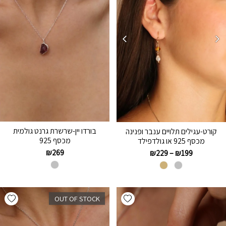
בורדו יין-שרשרת גרנט גולמית
קורט-עגילים תלויים ענבר ופנינה
מכסף 925
מכסף 925 או גולדפילד
₪
269
₪
229
–
₪
199
hlist
Add wishlist
OUT OF STOCK