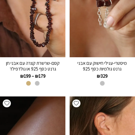
מיסטרי-עגילי חישוק עם אבני
קסם-שרשרת קצרה עם אבני חן
גרנט גולמיות כסף 925
גרנט כסף 925 או גולדפילד
₪
199
–
₪
179
₪
329
hlist
Add wishlist