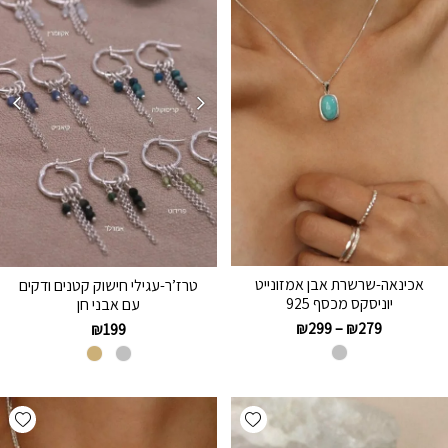
אכינאה-שרשרת אבן אמזונייט
טרז’ר-עגילי חישוק קטנים ודקים
יוניסקס מכסף 925
עם אבני חן
₪
299
–
₪
279
₪
199
hlist
Add wishlist