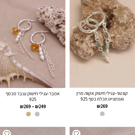
קונטור-עגילי חישוק אקווה מרין
אמבר-עגילי חישוק ענבר מכסף
ואמזונייט תכלת כסף 925
925
₪
269
₪
269
–
₪
249
hlist
Add wishlist