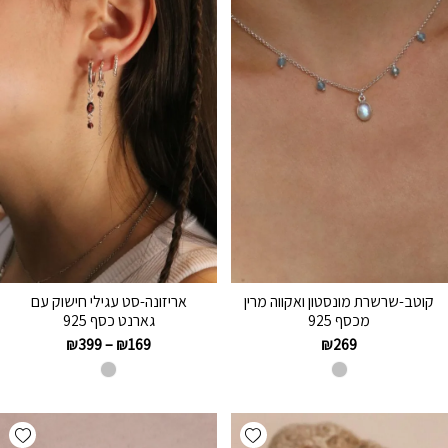
קוטב-שרשרת מונסטון ואקווה מרין
אריזונה-סט עגילי חישוק עם
מכסף 925
גארנט כסף 925
₪
399
–
₪
169
₪
269
hlist
Add wishlist