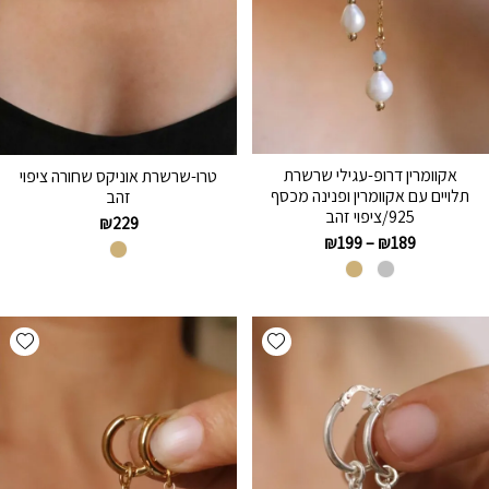
אקוומרין דרופ-עגילי שרשרת
טרו-שרשרת אוניקס שחורה ציפוי
תלויים עם אקוומרין ופנינה מכסף
זהב
925/ציפוי זהב
₪
229
₪
199
–
₪
189
hlist
Add wishlist