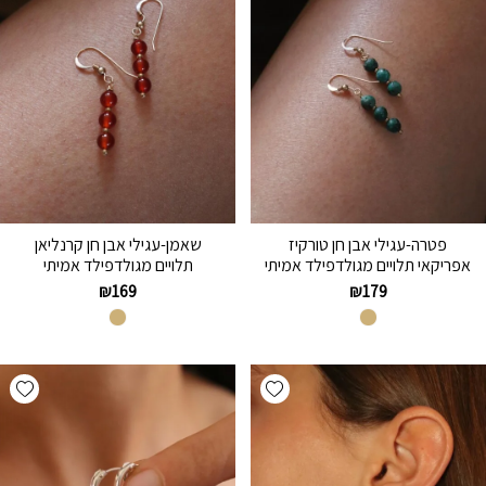
פטרה-עגילי אבן חן טורקיז
שאמן-עגילי אבן חן קרנליאן
אפריקאי תלויים מגולדפילד אמיתי
תלויים מגולדפילד אמיתי
₪
169
₪
179
hlist
Add wishlist