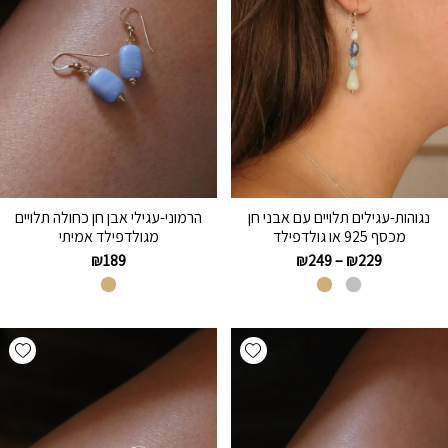
נגוהות-עגילים תלויים עם אבני חן
הרמוני-עגילי אבן חן כחולה תלויים
מכסף 925 או גולדפילד
מגולדפילד אמיתי
₪
189
₪
249
–
₪
229
hlist
Add wishlist