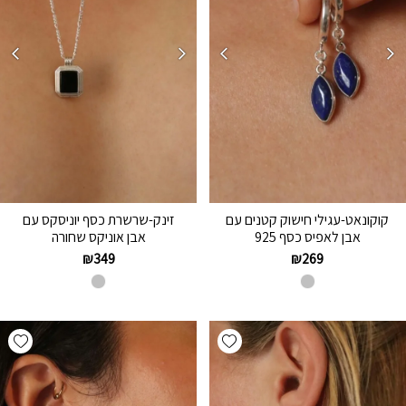
קוקונאט-עגילי חישוק קטנים עם
זינק-שרשרת כסף יוניסקס עם
אבן לאפיס כסף 925
אבן אוניקס שחורה
₪
349
₪
269
hlist
Add wishlist