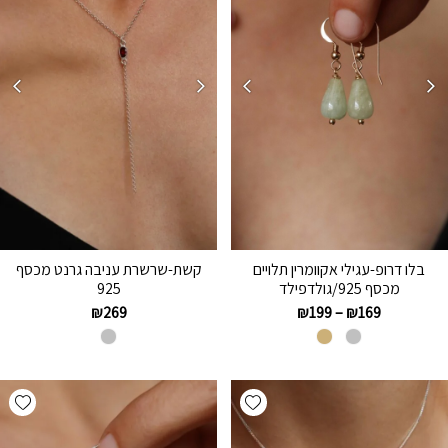
בלו דרופ-עגילי אקוומרין תלויים
קשת-שרשרת עניבה גרנט מכסף
מכסף 925/גולדפילד
925
₪
269
₪
199
–
₪
169
hlist
Add wishlist