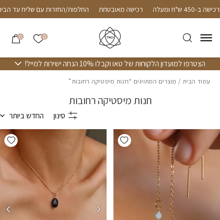
חזרה למעלה
Skip to Conten
שליח חינם עד הבית ברכישה ב-450 ש"ח ומעלה
רכישה מאובטחת
החלפות/ה
הרשימה שלי
0
0
הצטרפו למועדון הלקוחות של טאו וקבלו 10% הנחה ישירות למייל!
עמוד הבית
/ מוצרים המתויגים “חנות מיסטיקה רחובות”
חנות מיסטיקה רחובות
סינון
החדש ביותר
hlist
Add wishlist