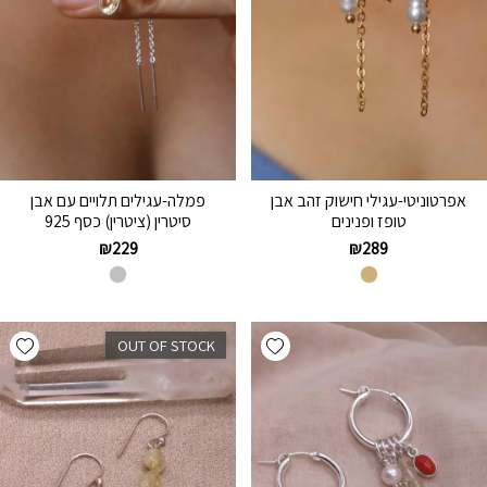
אפרטוניטי-עגילי חישוק זהב אבן
פמלה-עגילים תלויים עם אבן
טופז ופנינים
סיטרין (ציטרין) כסף 925
₪
229
₪
289
hlist
Add wishlist
OUT OF STOCK