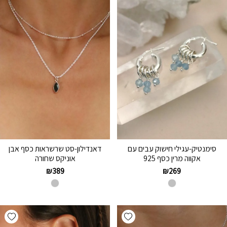
סימנטיק-עגילי חישוק עבים עם
דאנדילון-סט שרשראות כסף אבן
אקווה מרין כסף 925
אוניקס שחורה
₪
389
₪
269
hlist
Add wishlist