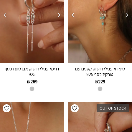
טימותי-עגילי חישוק קטנים עם
דרימי-עגילי חישוק אבן טופז כסף
טורקיז כסף 925
925
₪
269
₪
229
hlist
Add wishlist
OUT OF STOCK