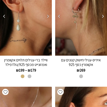
אייריס-עגילי חישוק קטנים עם
וויילד ברי-עגילים תלויים אקוומרין
אקוומרין כסף 925
ואמזונייט מכסף 925/גולדפילד
₪
199
–
₪
179
₪
269
hlist
Add wishlist