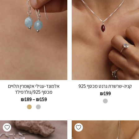
קניה-שרשרת גרנט מכסף 925
אלמונד-עגילי אקוומרין תלויים
מכסף 925/גולדפילד
₪
199
₪
189
–
₪
159
hlist
Add wishlist