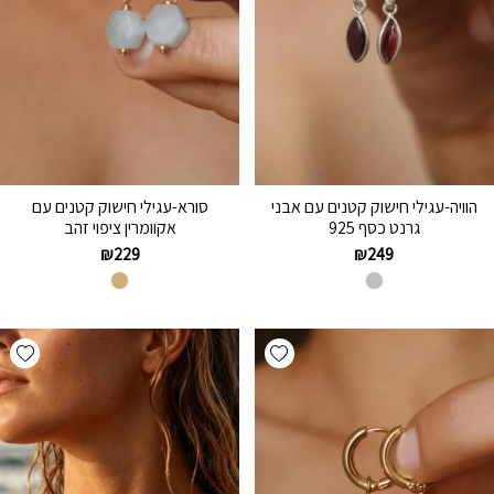
הוויה-עגילי חישוק קטנים עם אבני
סורא-עגילי חישוק קטנים עם
גרנט כסף 925
אקוומרין ציפוי זהב
₪
229
₪
249
hlist
Add wishlist