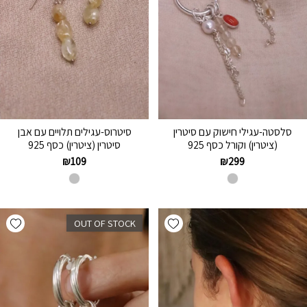
סלסטה-עגילי חישוק עם סיטרין
סיטרוס-עגילים תלויים עם אבן
(ציטרין) וקורל כסף 925
סיטרין (ציטרין) כסף 925
₪
109
₪
299
hlist
Add wishlist
OUT OF STOCK