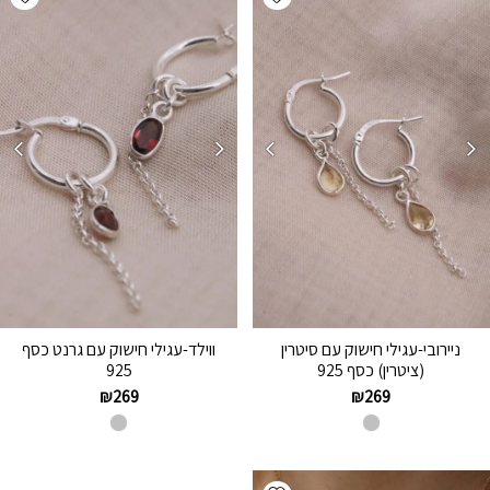
ניירובי-עגילי חישוק עם סיטרין
ווילד-עגילי חישוק עם גרנט כסף
(ציטרין) כסף 925
925
₪
269
₪
269
Add wishlist