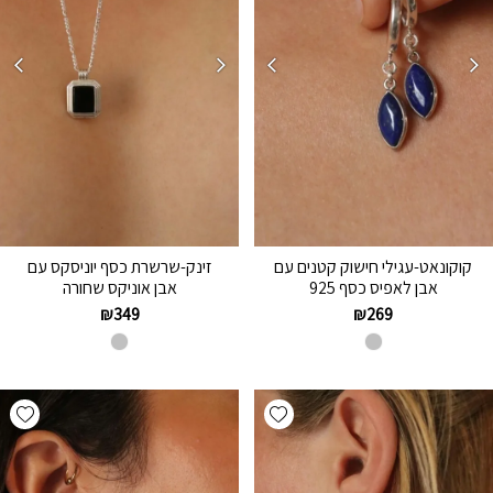
קוקונאט-עגילי חישוק קטנים עם
זינק-שרשרת כסף יוניסקס עם
אבן לאפיס כסף 925
אבן אוניקס שחורה
₪
349
₪
269
hlist
Add wishlist