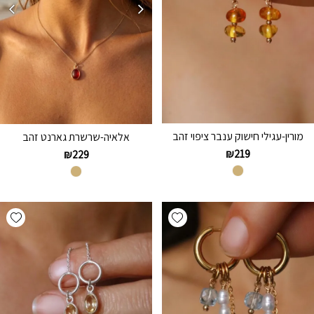
מורין-עגילי חישוק ענבר ציפוי זהב
אלאיה-שרשרת גארנט זהב
₪
219
₪
229
hlist
Add wishlist