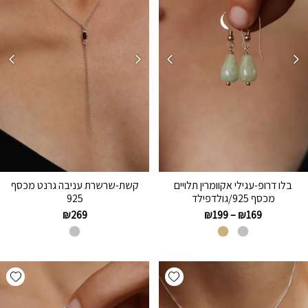
בלו דרופ-עגילי אקוומרין תלויים
קשת-שרשרת עניבה גרנט מכסף
מכסף 925/גולדפילד
925
₪
269
₪
199
–
₪
169
hlist
Add wishlist