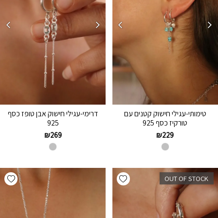
טימותי-עגילי חישוק קטנים עם
דרימי-עגילי חישוק אבן טופז כסף
טורקיז כסף 925
925
₪
269
₪
229
hlist
Add wishlist
OUT OF STOCK