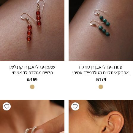
פטרה-עגילי אבן חן טורקיז
שאמן-עגילי אבן חן קרנליאן
אפריקאי תלויים מגולדפילד אמיתי
תלויים מגולדפילד אמיתי
₪
169
₪
179
hlist
Add wishlist