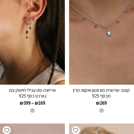
קוטב-שרשרת מונסטון ואקווה מרין
אריזונה-סט עגילי חישוק עם
מכסף 925
גארנט כסף 925
₪
399
–
₪
169
₪
269
hlist
Add wishlist