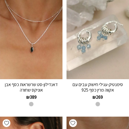
סימנטיק-עגילי חישוק עבים עם
דאנדילון-סט שרשראות כסף אבן
אקווה מרין כסף 925
אוניקס שחורה
₪
389
₪
269
hlist
Add wishlist