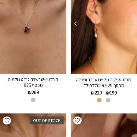
בורדו יין-שרשרת גרנט גולמית
קורט-עגילים תלויים ענבר ופנינה
מכסף 925
מכסף 925 או גולדפילד
₪
269
₪
229
–
₪
199
hlist
Add wishlist
OUT OF STOCK