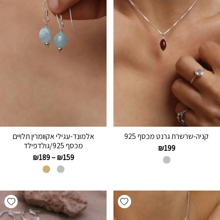
קניה-שרשרת גרנט מכסף 925
אלמונד-עגילי אקוומרין תלויים
מכסף 925/גולדפילד
₪
199
₪
189
–
₪
159
hlist
Add wishlist