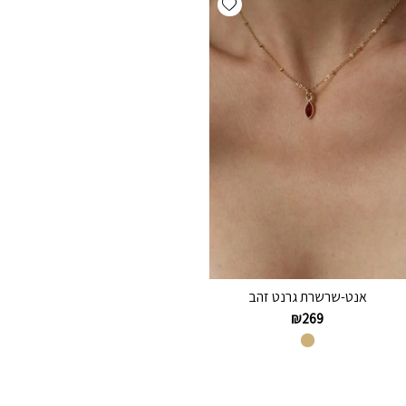
אנט-שרשרת גרנט זהב
₪
269