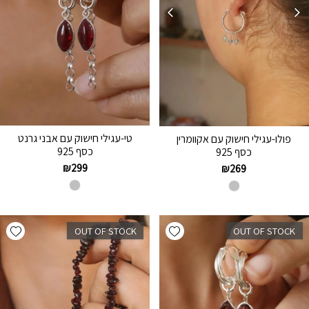
טי-עגילי חישוק עם אבני גרנט
פולו-עגילי חישוק עם אקוומרין
כסף 925
כסף 925
₪
299
₪
269
hlist
Add wishlist
OUT OF STOCK
OUT OF STOCK