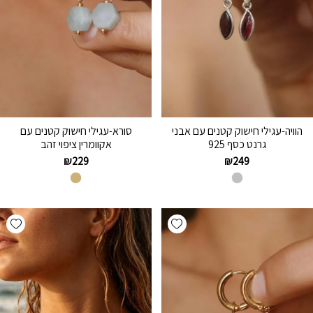
הוויה-עגילי חישוק קטנים עם אבני
סורא-עגילי חישוק קטנים עם
גרנט כסף 925
אקוומרין ציפוי זהב
₪
229
₪
249
hlist
Add wishlist