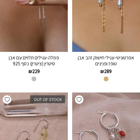
אפרטוניטי-עגילי חישוק זהב אבן
פמלה-עגילים תלויים עם אבן
טופז ופנינים
סיטרין (ציטרין) כסף 925
₪
229
₪
289
hlist
Add wishlist
OUT OF STOCK