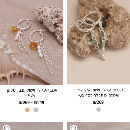
קונטור-עגילי חישוק אקווה מרין
אמבר-עגילי חישוק ענבר מכסף
ואמזונייט תכלת כסף 925
925
₪
269
₪
269
–
₪
249
hlist
Add wishlist