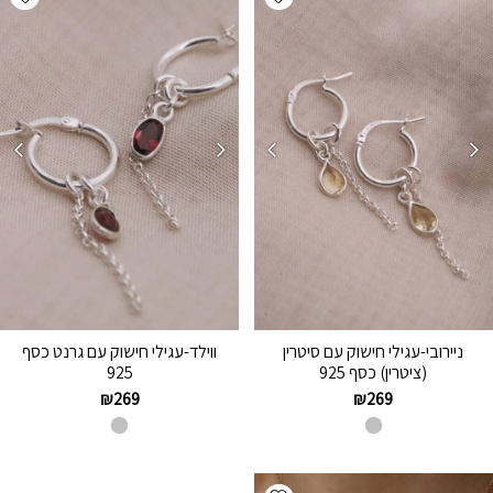
ניירובי-עגילי חישוק עם סיטרין
ווילד-עגילי חישוק עם גרנט כסף
(ציטרין) כסף 925
925
₪
269
₪
269
Add wishlist