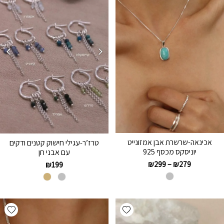
אכינאה-שרשרת אבן אמזונייט
טרז’ר-עגילי חישוק קטנים ודקים
יוניסקס מכסף 925
עם אבני חן
₪
299
–
₪
279
₪
199
hlist
Add wishlist