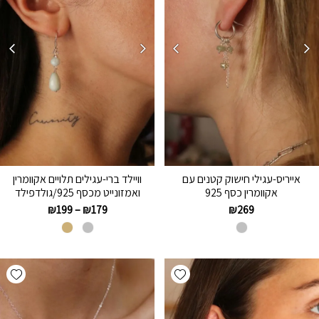
אייריס-עגילי חישוק קטנים עם
וויילד ברי-עגילים תלויים אקוומרין
אקוומרין כסף 925
ואמזונייט מכסף 925/גולדפילד
₪
199
–
₪
179
₪
269
hlist
Add wishlist