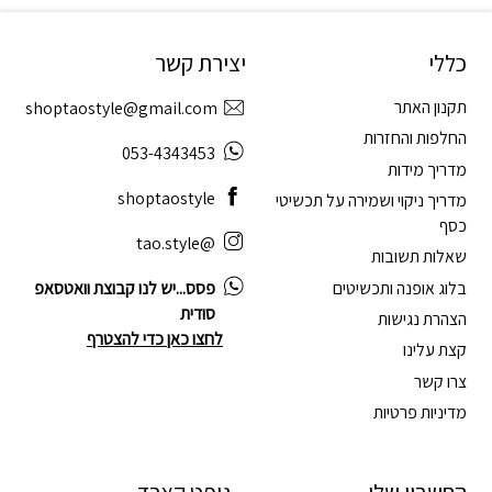
כללי
יצירת קשר
תקנון האתר
shoptaostyle@gmail.com
החלפות והחזרות
053-4343453
מדריך מידות
shoptaostyle
מדריך ניקוי ושמירה על תכשיטי
כסף
@tao.style
שאלות תשובות
בלוג אופנה ותכשיטים
פסס...יש לנו קבוצת וואטסאפ
סודית
הצהרת נגישות
לחצו כאן כדי להצטרף
קצת עלינו
צרו קשר
מדיניות פרטיות
החשבון שלי
גיפט קארד