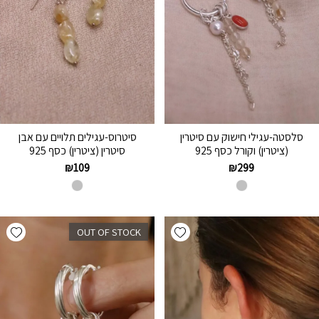
סלסטה-עגילי חישוק עם סיטרין
סיטרוס-עגילים תלויים עם אבן
(ציטרין) וקורל כסף 925
סיטרין (ציטרין) כסף 925
₪
109
₪
299
hlist
Add wishlist
OUT OF STOCK