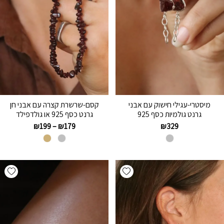
מיסטרי-עגילי חישוק עם אבני
קסם-שרשרת קצרה עם אבני חן
גרנט גולמיות כסף 925
גרנט כסף 925 או גולדפילד
₪
199
–
₪
179
₪
329
hlist
Add wishlist