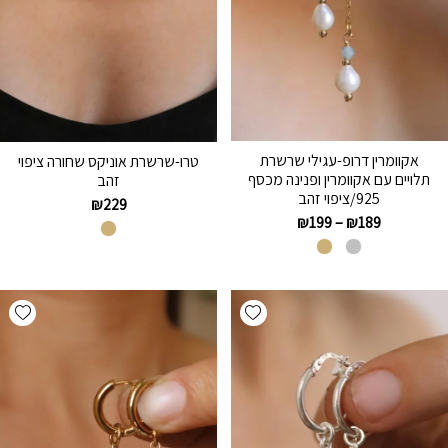
אקוומרין דרופ-עגילי שרשרת
טרו-שרשרת אוניקס שחורה ציפוי
תלויים עם אקוומרין ופנינה מכסף
זהב
925/ציפוי זהב
₪
229
₪
199
–
₪
189
hlist
Add wishlist