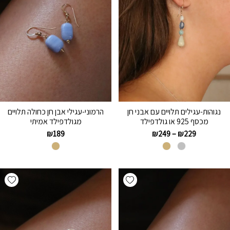
נגוהות-עגילים תלויים עם אבני חן
הרמוני-עגילי אבן חן כחולה תלויים
מכסף 925 או גולדפילד
מגולדפילד אמיתי
₪
189
₪
249
–
₪
229
hlist
Add wishlist