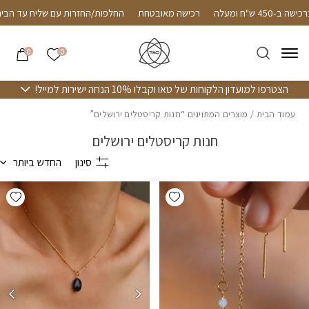
חזרה למעלה
Skip to Conten
Foll
שליח חינם עד הבית ברכישה ב-450 ש"ח ומעלה
רכישה מאובטחת
החל
הרשימה שלי
0
0
הצטרפו למועדון הלקוחות של טאו וקבלו 10% הנחה ישירות למייל!
עמוד הבית
/ מוצרים המתויגים “חנות קריסטלים ירושלים”
חנות קריסטלים ירושלים
סינון
החדש ביותר
hlist
Add wishlist