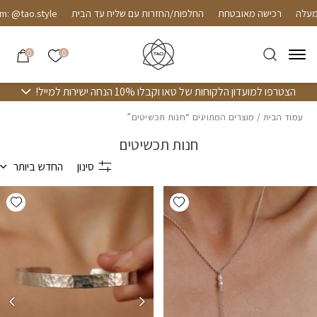
חזרה למעלה
Skip to Conten
רכישה מאובטחת
החלפות/החזרות עם שליח עד הבית
 @tao.style
הרשימה שלי
0
0
הצטרפו למועדון הלקוחות של טאו וקבלו 10% הנחה ישירות למייל!
עמוד הבית
/ מוצרים המתויגים “חנות תכשיטים”
חנות תכשיטים
סינון
החדש ביותר
hlist
Add wishlist