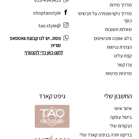
053-4343453
מדריך מידות
shoptaostyle
מדריך ניקוי ושמירה על תכשיטי
כסף
@tao.style
שאלות תשובות
בלוג אופנה ותכשיטים
פסס...יש לנו קבוצת וואטסאפ
סודית
הצהרת נגישות
לחצו כאן כדי להצטרף
קצת עלינו
צרו קשר
מדיניות פרטיות
החשבון שלי
גיפט קארד
איזור אישי
ביטול עסקה
הנקודות שלי
בדיקת יתרה בגיפט קארד שלי