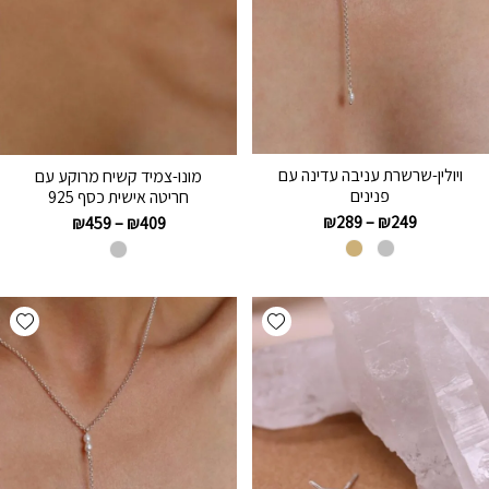
ויולין-שרשרת עניבה עדינה עם
מונו-צמיד קשיח מרוקע עם
פנינים
חריטה אישית כסף 925
₪
289
–
₪
249
₪
459
–
₪
409
hlist
Add wishlist