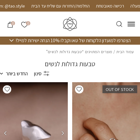
חזרה למעלה
Skip to Conten
רכישה מאובטחת
החלפות/החזרות עם שליח עד הבית
 @tao.style
הרשימה שלי
0
0
הצטרפו למועדון הלקוחות של טאו וקבלו 10% הנחה ישירות למייל!
עמוד הבית
/ מוצרים המתויגים “טבעות גדולות לנשים”
טבעות גדולות לנשים
סינון
החדש ביותר
hlist
Add wishlist
OUT OF STOCK