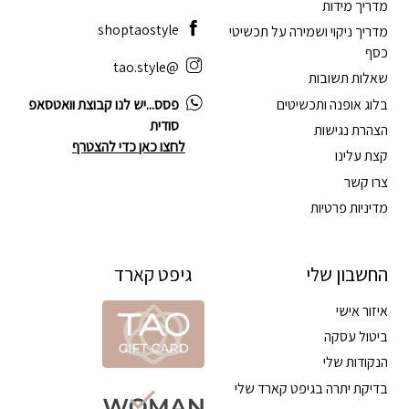
מדריך מידות
shoptaostyle
מדריך ניקוי ושמירה על תכשיטי
כסף
@tao.style
שאלות תשובות
בלוג אופנה ותכשיטים
פסס...יש לנו קבוצת וואטסאפ
סודית
הצהרת נגישות
לחצו כאן כדי להצטרף
קצת עלינו
צרו קשר
מדיניות פרטיות
החשבון שלי
גיפט קארד
איזור אישי
ביטול עסקה
הנקודות שלי
בדיקת יתרה בגיפט קארד שלי