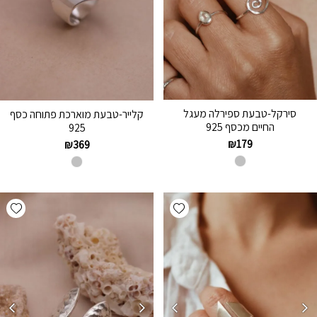
סירקל-טבעת ספירלה מעגל
קלייר-טבעת מוארכת פתוחה כסף
החיים מכסף 925
925
₪
179
₪
369
hlist
Add wishlist