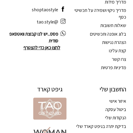
מדריך מידות
shoptaostyle
מדריך ניקוי ושמירה על תכשיטי
כסף
@tao.style
שאלות תשובות
בלוג אופנה ותכשיטים
פסס...יש לנו קבוצת וואטסאפ
סודית
הצהרת נגישות
לחצו כאן כדי להצטרף
קצת עלינו
צרו קשר
מדיניות פרטיות
החשבון שלי
גיפט קארד
איזור אישי
ביטול עסקה
הנקודות שלי
בדיקת יתרה בגיפט קארד שלי