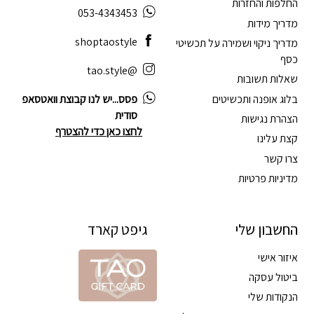
החלפות והחזרות
053-4343453
מדריך מידות
shoptaostyle
מדריך ניקוי ושמירה על תכשיטי
כסף
@tao.style
שאלות תשובות
בלוג אופנה ותכשיטים
פסס...יש לנו קבוצת וואטסאפ
סודית
הצהרת נגישות
לחצו כאן כדי להצטרף
קצת עלינו
צרו קשר
מדיניות פרטיות
החשבון שלי
גיפט קארד
איזור אישי
ביטול עסקה
הנקודות שלי