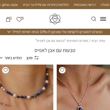
חזרה למעלה
Skip to Conten
רכישה מאובטחת
החלפות/החזרות עם שליח עד הבית
ao.style
הרשימה שלי
0
0
הצטרפו למועדון הלקוחות של טאו וקבלו 10% הנחה ישירות למייל!
עמוד הבית
/ מוצרים המתויגים “טבעות עם אבן לאפיס”
טבעות עם אבן לאפיס
סינון
החדש ביותר
hlist
Add wishlist