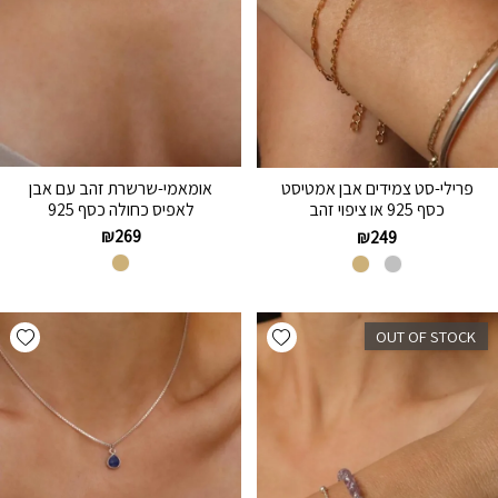
אומאמי-שרשרת זהב עם אבן
פרילי-סט צמידים אבן אמטיסט
לאפיס כחולה כסף 925
כסף 925 או ציפוי זהב
₪
269
₪
249
hlist
Add wishlist
OUT OF STOCK