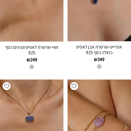
אפדייט-שרשרת אבן לאפיס
זואי-שרשרת לאפיס ופנינים כסף
כחולה כסף 925
925
₪
349
₪
249
hlist
Add wishlist