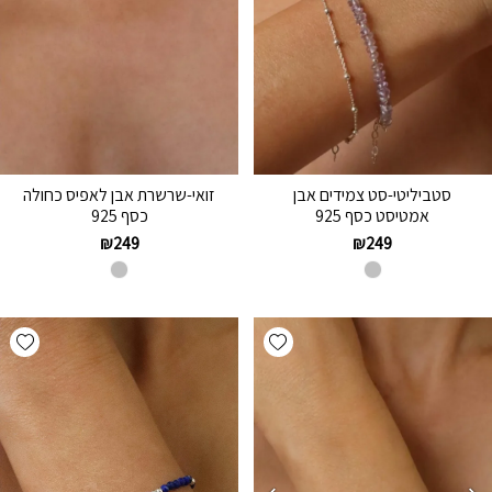
סטביליטי-סט צמידים אבן
זואי-שרשרת אבן לאפיס כחולה
אמטיסט כסף 925
כסף 925
₪
249
₪
249
hlist
Add wishlist