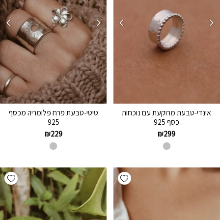
אינדי-טבעת מרוקעת עם נוכחות
טיטי-טבעת פרח פלומריה מכסף
כסף 925
925
₪
229
₪
299
hlist
Add wishlist