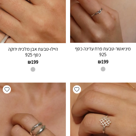
מיניאטור-טבעת פרח עדינה כסף
היילו-טבעת אבן מלכית ירוקה
925
כסף 925
₪
199
₪
199
hlist
Add wishlist