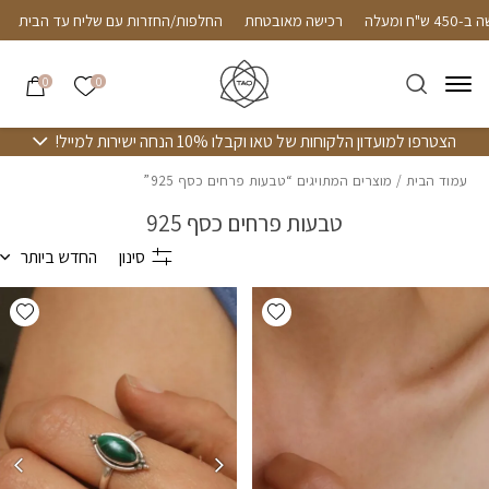
חזרה למעלה
Skip to Conten
נם עד הבית ברכישה ב-450 ש"ח ומעלה
רכישה מאובטחת
החלפות/החזרות ע
הרשימה שלי
0
0
הצטרפו למועדון הלקוחות של טאו וקבלו 10% הנחה ישירות למייל!
עמוד הבית
/ מוצרים המתויגים “טבעות פרחים כסף 925”
טבעות פרחים כסף 925
סינון
החדש ביותר
hlist
Add wishlist