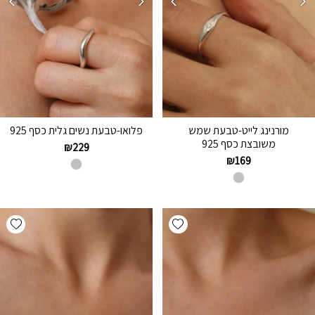
מורנינג לייט-טבעת שמש
פלואו-טבעת נשים גלית כסף 925
משובצת כסף 925
₪
229
₪
169
hlist
Add wishlist