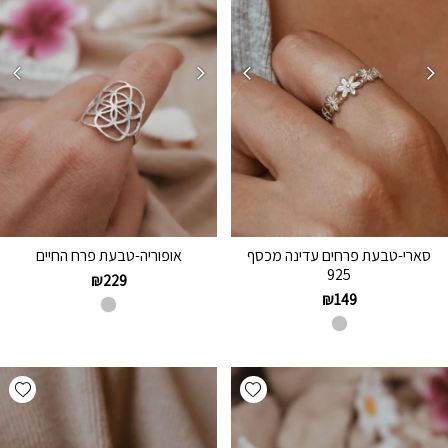
סארי-טבעת פרחים עדינה מכסף
אופוריה-טבעת פרח החיים
925
₪
229
₪
149
hlist
Add wishlist