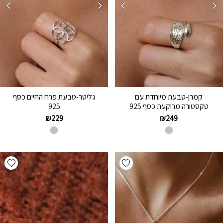
קמרן-טבעת מיוחדת עם
גליטר-טבעת פרח החיים כסף
טקסטורה מרוקעת כסף 925
925
₪
229
₪
249
hlist
Add wishlist