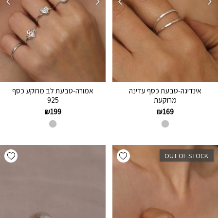
אינדיגה-טבעת כסף עדינה
אמורה-טבעת לב מרוקע כסף
מרוקעת
925
₪
199
₪
169
hlist
Add wishlist
OUT OF STOCK