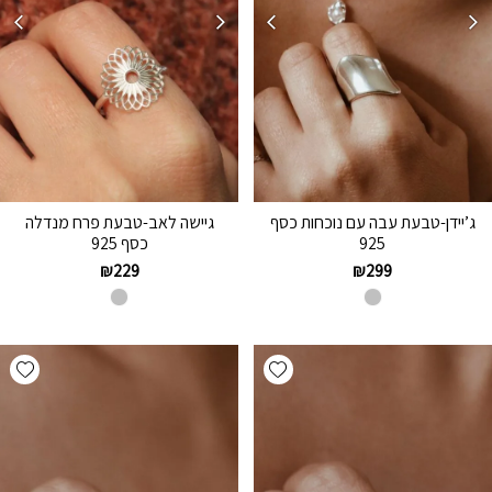
ג’יידן-טבעת עבה עם נוכחות כסף
גיישה לאב-טבעת פרח מנדלה
925
כסף 925
₪
229
₪
299
hlist
Add wishlist