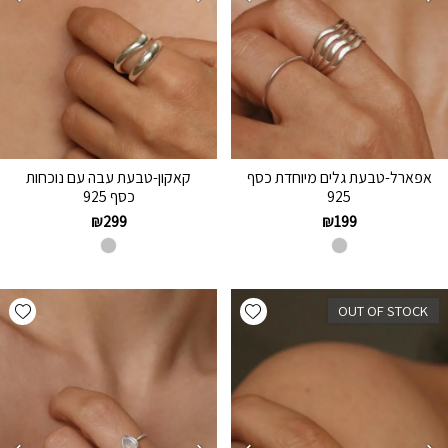
אפארל-טבעת גלים מיוחדת כסף
קאקון-טבעת עבה עם נוכחות
925
כסף 925
₪
299
₪
199
hlist
Add wishlist
OUT OF STOCK