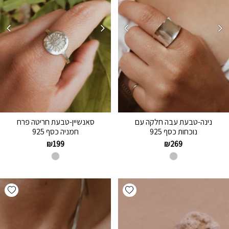
נינה-טבעת עבה חלקה עם
סאנשיין-טבעת חריטה פרח
נוכחות כסף 925
חמניה כסף 925
₪
199
₪
269
hlist
Add wishlist