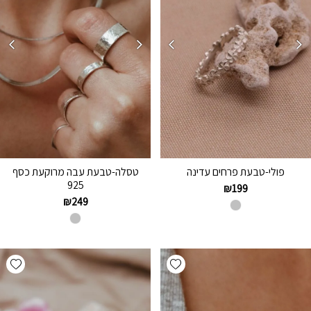
פולי-טבעת פרחים עדינה
טסלה-טבעת עבה מרוקעת כסף
925
₪
199
₪
249
hlist
Add wishlist