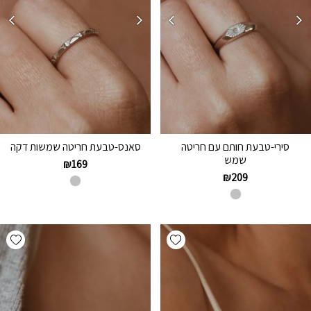
סירי-טבעת חותם עם חריטה
סאנס-טבעת חריטה שמשות דקה
שמש
₪
169
₪
209
hlist
Add wishlist