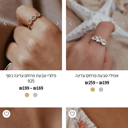
אמילי-טבעת פרחים עדינה
פלורי-טבעת פרחים עדינה כסף
925
₪
259
–
₪
199
₪
199
–
₪
169
hlist
Add wishlist