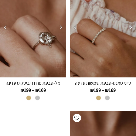
טייני סאנס-טבעת שמשות עדינה
מל-טבעת פרח היביסקוס עדינה
₪
199
–
₪
169
₪
199
–
₪
169
Add wishlist