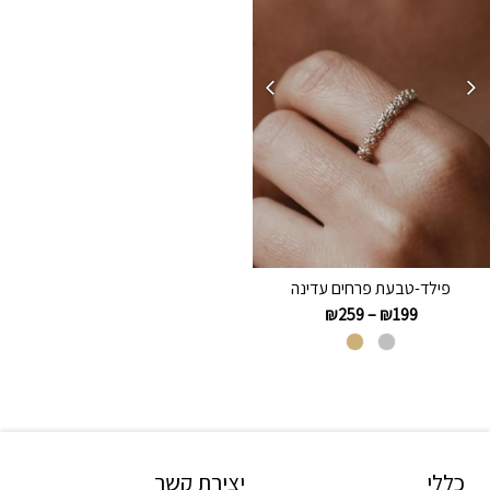
פילד-טבעת פרחים עדינה
₪
259
–
₪
199
כללי
יצירת קשר