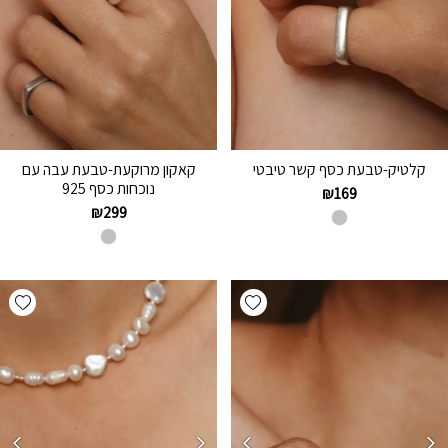
קלטיק-טבעת כסף קשר טיבטי
קאקון מרוקעת-טבעת עבה עם
נוכחות כסף 925
₪
169
₪
299
hlist
Add wishlist