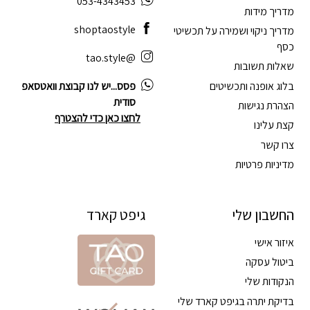
053-4343453
מדריך מידות
shoptaostyle
מדריך ניקוי ושמירה על תכשיטי
כסף
@tao.style
שאלות תשובות
בלוג אופנה ותכשיטים
פסס...יש לנו קבוצת וואטסאפ
סודית
הצהרת נגישות
לחצו כאן כדי להצטרף
קצת עלינו
צרו קשר
מדיניות פרטיות
החשבון שלי
גיפט קארד
איזור אישי
ביטול עסקה
הנקודות שלי
בדיקת יתרה בגיפט קארד שלי