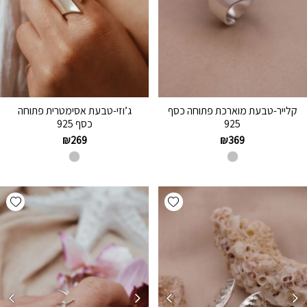
קלייר-טבעת מוארכת פתוחה כסף
ג’וזי-טבעת אסימטרית פתוחה
925
כסף 925
₪
269
₪
369
hlist
Add wishlist