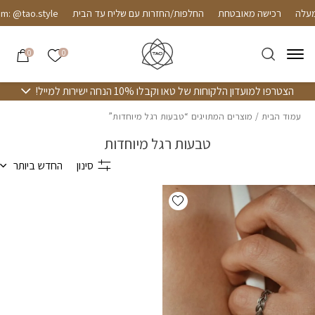
חזרה למעלה
Skip to Conten
רכישה מאובטחת
החלפות/החזרות עם שליח עד הבית
m: @tao.style
הרשימה שלי
0
0
הצטרפו למועדון הלקוחות של טאו וקבלו 10% הנחה ישירות למייל!
עמוד הבית
/ מוצרים המתויגים “טבעות רגל מיוחדות”
טבעות רגל מיוחדות
סינון
החדש ביותר
Add wishlist