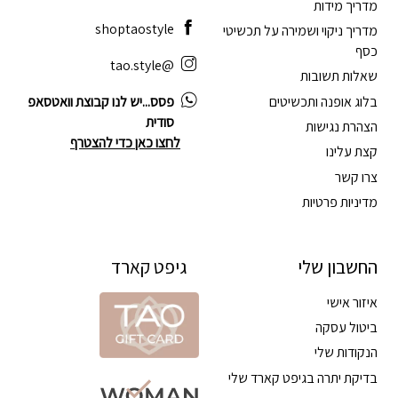
מדריך מידות
shoptaostyle
מדריך ניקוי ושמירה על תכשיטי
כסף
@tao.style
שאלות תשובות
בלוג אופנה ותכשיטים
פסס...יש לנו קבוצת וואטסאפ
סודית
הצהרת נגישות
לחצו כאן כדי להצטרף
קצת עלינו
צרו קשר
מדיניות פרטיות
החשבון שלי
גיפט קארד
איזור אישי
ביטול עסקה
הנקודות שלי
בדיקת יתרה בגיפט קארד שלי