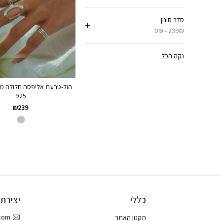
סדר סינון
0₪ - 239₪
נקה הכל
הול-טבעת אליפסה חלולה מ
925
₪
239
כללי
יצירת
.com
תקנון האתר