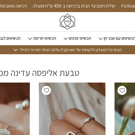
Follow us
שליח חינם עד הבית ברכישה ב-450 ש"ח ומעלה
רכישה מאוב
כשיטים עם אבני חן
תכשיטי פנינים
תכשיטי חריטה
תכשיטים לגב
הצטרפו למועדון הלקוחות של טאו וקבלו 10% הנחה ישירות למייל!
טבעת אליפסה עדינה מכ
Add wishlist
Add wishlist