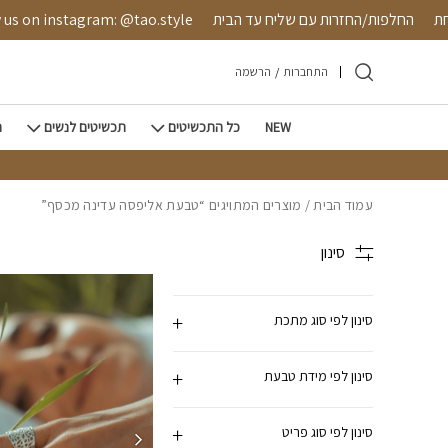
חזרה למעלה
Skip to Conten
בטחת
החלפות/החזרות עם שליח עד הבית
 on instagram: @tao.style
התחברות
/
הרשמה
NEW
כל התכשיטים
תכשיטים לנשים
ת
עמוד הבית
/ מוצרים המתויגים “טבעת אליפסה עדינה מכסף”
סינון
סינון לפי סוג מתכת
סינון לפי מידת טבעת
סינון לפי סוג פריט