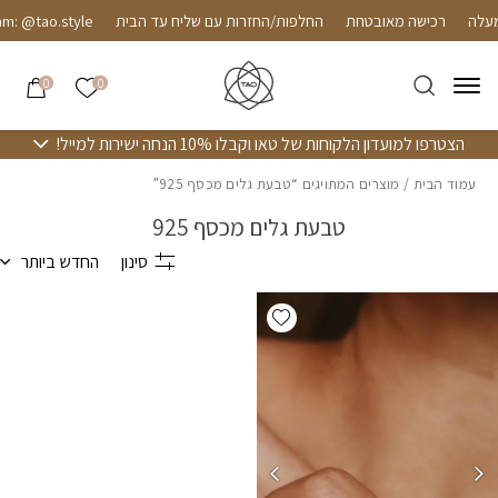
חזרה למעלה
Skip to Conten
רכישה מאובטחת
החלפות/החזרות עם שליח עד הבית
m: @tao.style
הרשימה שלי
0
0
הצטרפו למועדון הלקוחות של טאו וקבלו 10% הנחה ישירות למייל!
עמוד הבית
/ מוצרים המתויגים “טבעת גלים מכסף 925”
טבעת גלים מכסף 925
סינון
החדש ביותר
Add wishlist