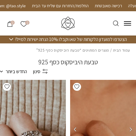
חזרה למעלה
Skip to Conten
רכישה מאובטחת
החלפות/החזרות עם שליח עד הבית
m: @tao.style
הרשימה שלי
0
0
הצטרפו למועדון הלקוחות של טאו וקבלו 10% הנחה ישירות למייל!
עמוד הבית
/ מוצרים המתויגים “טבעת היביסקוס כסף 925”
טבעת היביסקוס כסף 925
סינון
החדש ביותר
hlist
Add wishlist