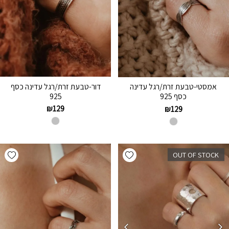
דור-טבעת זרת/רגל עדינה כסף
אמסטי-טבעת זרת/רגל עדינה
925
כסף 925
₪
129
₪
129
hlist
Add wishlist
OUT OF STOCK