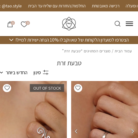
חזרה למעלה
Skip to Conten
רכישה מאובטחת
החלפות/החזרות עם שליח עד הבית
.style
הרשימה שלי
0
0
הצטרפו למועדון הלקוחות של טאו וקבלו 10% הנחה ישירות למייל!
עמוד הבית
/ מוצרים המתויגים “טבעת זרת”
טבעת זרת
סינון
החדש ביותר
hlist
Add wishlist
OUT OF STOCK