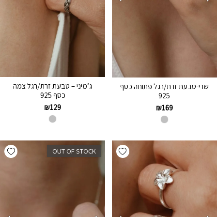
ג’מיני – טבעת זרת/רגל צמה
שרי-טבעת זרת/רגל פתוחה כסף
כסף 925
925
₪
129
₪
169
hlist
Add wishlist
OUT OF STOCK