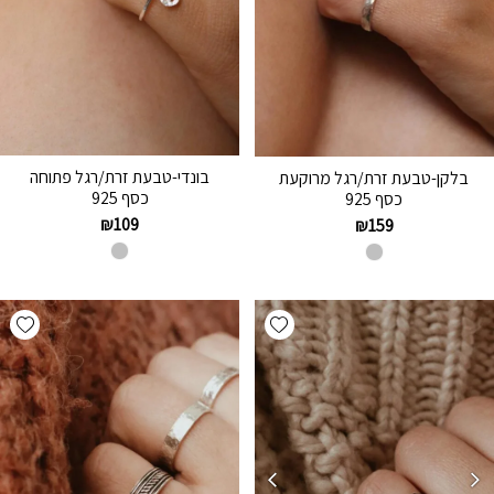
בונדי-טבעת זרת/רגל פתוחה
בלקן-טבעת זרת/רגל מרוקעת
כסף 925
כסף 925
₪
109
₪
159
hlist
Add wishlist