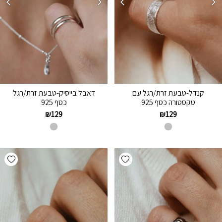
קנדל-טבעת זרת/רגל עם
דאבל בייסיק-טבעת זרת/רגל
טקסטורה כסף 925
כסף 925
₪
129
₪
129
hlist
Add wishlist