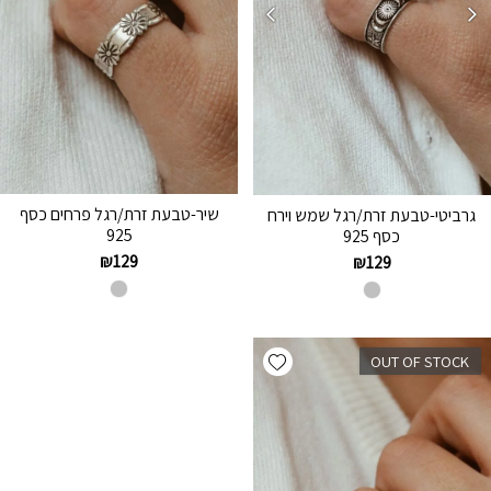
שיר-טבעת זרת/רגל פרחים כסף
גרביטי-טבעת זרת/רגל שמש וירח
925
כסף 925
₪
129
₪
129
Add wishlist
OUT OF STOCK