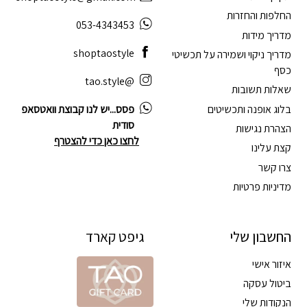
החלפות והחזרות
053-4343453
מדריך מידות
shoptaostyle
מדריך ניקוי ושמירה על תכשיטי
כסף
@tao.style
שאלות תשובות
בלוג אופנה ותכשיטים
פסס...יש לנו קבוצת וואטסאפ
סודית
הצהרת נגישות
לחצו כאן כדי להצטרף
קצת עלינו
צרו קשר
מדיניות פרטיות
החשבון שלי
גיפט קארד
איזור אישי
ביטול עסקה
הנקודות שלי