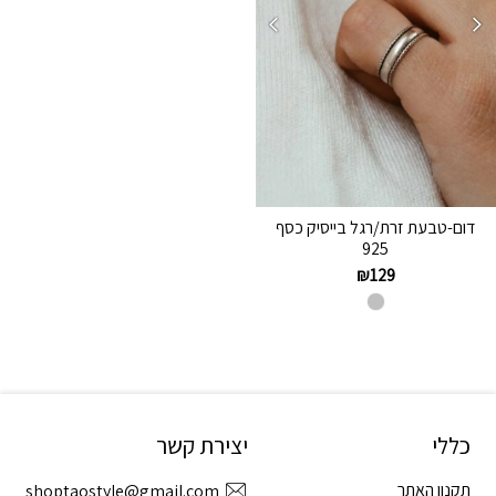
דום-טבעת זרת/רגל בייסיק כסף
925
₪
129
כללי
יצירת קשר
תקנון האתר
shoptaostyle@gmail.com