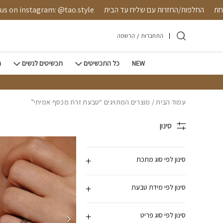
חזרה למעלה
Skip to Conten
 מאובטחת
החלפות/החזרות עם שליח עד הבית
instagram: @tao.style
התחברות
/
הרשמה
NEW
כל התכשיטים
תכשיטים לנשים
ת
עמוד הבית
/ מוצרים המתויגים “טבעת זרת מכסף אמיתי”
סינון
סינון לפי סוג מתכת
סינון לפי מידת טבעת
סינון לפי סוג פריט