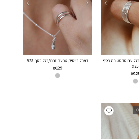
גל עם טקסטורה כסף
דאבל בייסיק-טבעת זרת/רגל כסף 925
925
₪
129
₪
12
Add wishlist
O