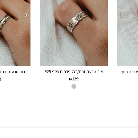
שיר-טבעת זרת/רגל פרחים כסף 925
 וירח כסף
דום-טבעת זרת/רגל
₪
129
9