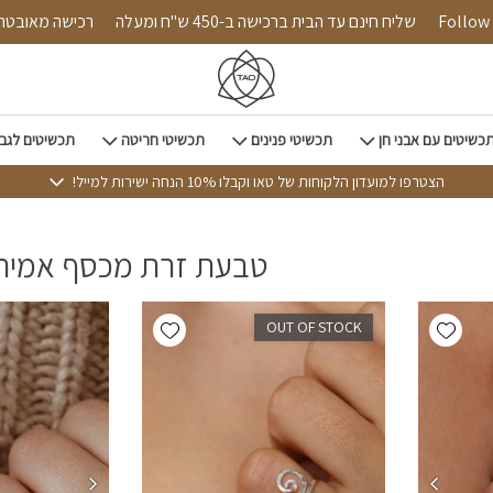
Follow us on 
שליח חינם עד הבית ברכישה ב-450 ש"ח ומעלה
רכישה
כשיטים עם אבני חן
תכשיטי פנינים
תכשיטי חריטה
תכשיטים לגב
הצטרפו למועדון הלקוחות של טאו וקבלו 10% הנחה ישירות למייל!
טבעת זרת מכסף אמית
Add wishlist
Add wishlist
OUT OF STOCK