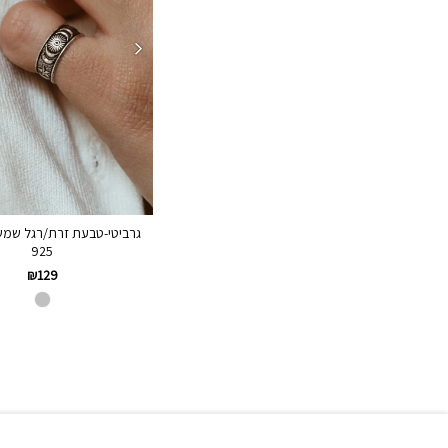
גרביטי-טבעת זרת/רגל שמש
925
₪
129