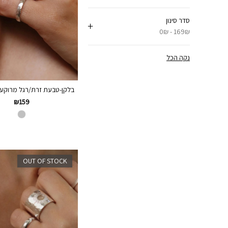
סדר סינון
0₪ - 169₪
נקה הכל
בלקן-טבעת זרת/רגל מרוקעת כ
₪
159
OUT OF STOCK