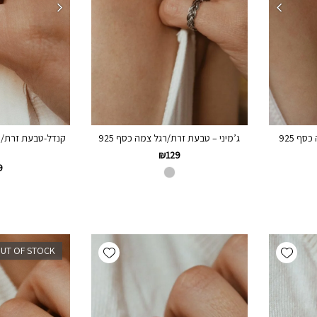
ג’מיני – טבעת זרת/רגל צמה כסף 925
ף 925
קנדל-טבעת זרת/ר
₪
129
9
Add wishlist
Add wishlist
UT OF STOCK