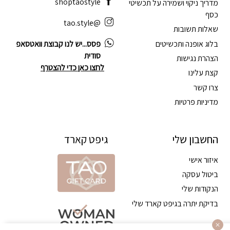
shoptaostyle
מדריך ניקוי ושמירה על תכשיטי
כסף
@tao.style
שאלות תשובות
בלוג אופנה ותכשיטים
פסס...יש לנו קבוצת וואטסאפ
סודית
הצהרת נגישות
לחצו כאן כדי להצטרף
קצת עלינו
צרו קשר
מדיניות פרטיות
החשבון שלי
גיפט קארד
איזור אישי
ביטול עסקה
הנקודות שלי
בדיקת יתרה בגיפט קארד שלי