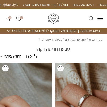
חזרה למעלה
Skip to Conten
רכישה מאובטחת
החלפות/החזרות עם שליח עד הבית
 @tao.style
הרשימה שלי
0
0
הצטרפו למועדון הלקוחות של טאו וקבלו 10% הנחה ישירות למייל!
עמוד הבית
/ מוצרים המתויגים “טבעת חריטה דקה”
טבעת חריטה דקה
סינון
החדש ביותר
hlist
Add wishlist