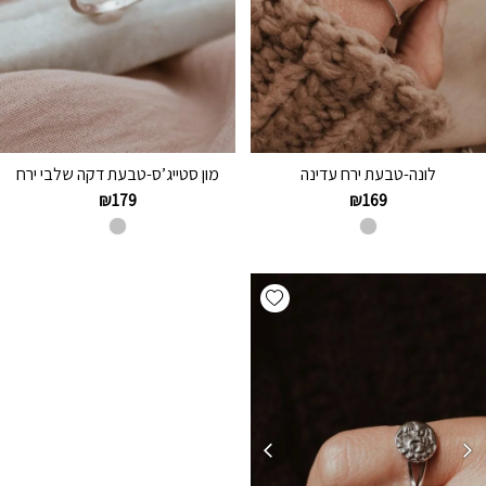
לונה-טבעת ירח עדינה
מון סטייג’ס-טבעת דקה שלבי ירח
₪
179
₪
169
Add wishlist