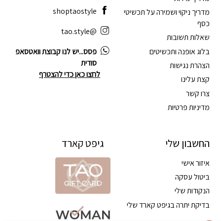
shoptaostyle
מדריך ניקוי ושמירה על תכשיטי
כסף
@tao.style
שאלות תשובות
בלוג אופנה ותכשיטים
פסס...יש לנו קבוצת וואטסאפ
סודית
הצהרת נגישות
לחצו כאן כדי להצטרף
קצת עלינו
צרו קשר
מדיניות פרטיות
החשבון שלי
גיפט קארד
איזור אישי
ביטול עסקה
הנקודות שלי
בדיקת יתרה בגיפט קארד שלי