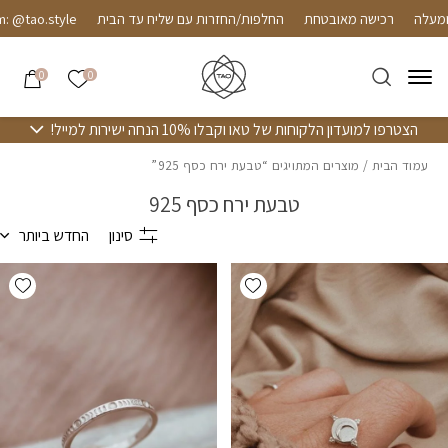
חזרה למעלה
Skip to Conten
רכישה מאובטחת
החלפות/החזרות עם שליח עד הבית
 @tao.style
הרשימה שלי
0
0
הצטרפו למועדון הלקוחות של טאו וקבלו 10% הנחה ישירות למייל!
עמוד הבית
/ מוצרים המתויגים “טבעת ירח כסף 925”
טבעת ירח כסף 925
סינון
החדש ביותר
hlist
Add wishlist