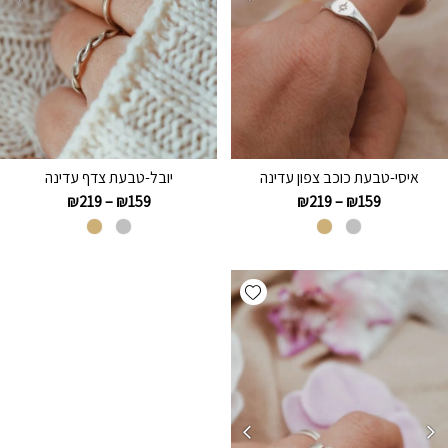
איסי-טבעת כוכב צפון עדינה
יובל-טבעת צדף עדינה
₪
219
–
₪
159
₪
219
–
₪
159
Add wishlist