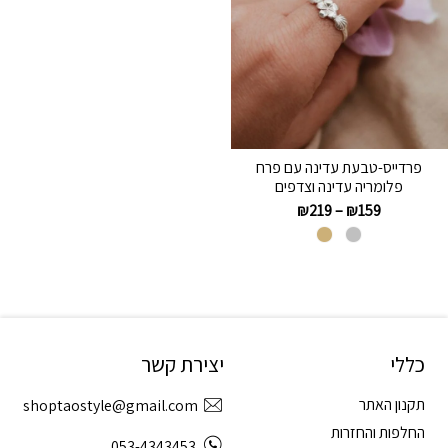
פרדייס-טבעת עדינה עם פרח
פלומריה עדינה וצדפים
₪
219
–
₪
159
כללי
יצירת קשר
תקנון האתר
shoptaostyle@gmail.com
החלפות והחזרות
053-4343453