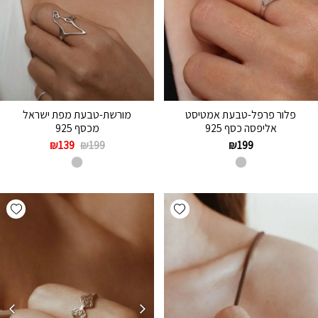
פלור פרפל-טבעת אמטיסט
מורשת-טבעת מפת ישראל
אליפסה כסף 925
מכסף 925
₪
139
₪
199
₪
199
hlist
Add wishlist