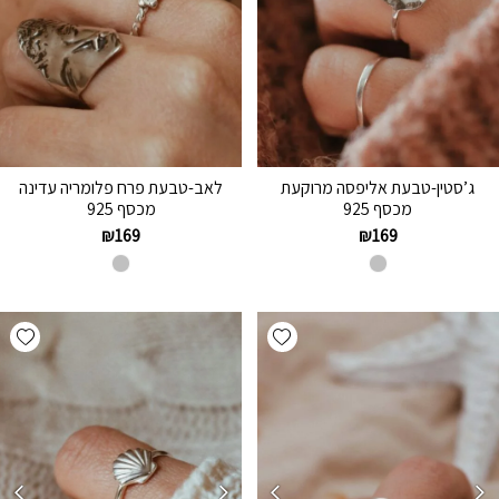
ג’סטין-טבעת אליפסה מרוקעת
לאב-טבעת פרח פלומריה עדינה
מכסף 925
מכסף 925
₪
169
₪
169
hlist
Add wishlist