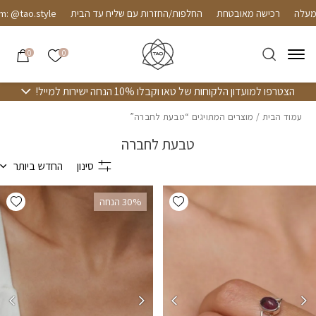
חזרה למעלה
Skip to Conten
רכישה מאובטחת
החלפות/החזרות עם שליח עד הבית
o.style
הרשימה שלי
0
0
הצטרפו למועדון הלקוחות של טאו וקבלו 10% הנחה ישירות למייל!
עמוד הבית
/ מוצרים המתויגים “טבעת לחברה”
טבעת לחברה
סינון
החדש ביותר
hlist
Add wishlist
‫30% הנחה