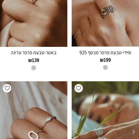
סיידי-טבעת פרפר מכסף 925
באטר-טבעת פרפר עדינה
₪
199
₪
139
hlist
Add wishlist