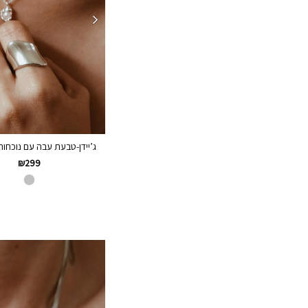
ג’יידן-טבעת עבה עם נוכחות כ
₪
299