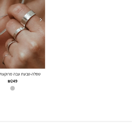
טסלה-טבעת עבה מרוקעת כס
₪
249