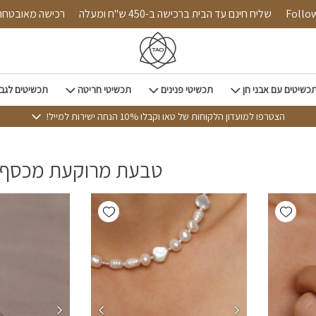
Follow us on
שליח חינם עד הבית ברכישה ב-450 ש"ח ומעלה
רכישה מ
כשיטים עם אבני חן
תכשיטי פנינים
תכשיטי חריטה
תכשיטים לגב
הצטרפו למועדון הלקוחות של טאו וקבלו 10% הנחה ישירות למייל!
טבעת מרוקעת מכסף
Add wishlist
Add wishlist