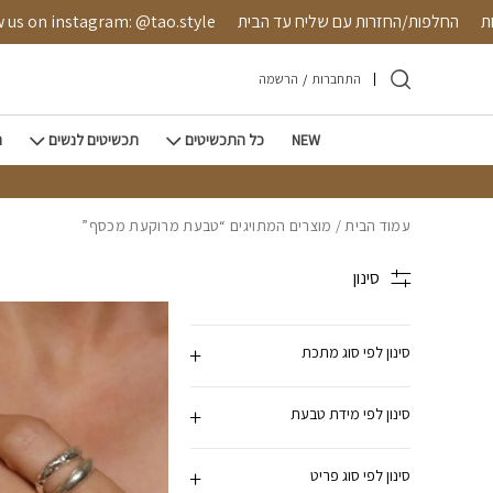
חזרה למעלה
Skip to Conten
מאובטחת
החלפות/החזרות עם שליח עד הבית
 instagram: @tao.style
התחברות
/
הרשמה
NEW
כל התכשיטים
תכשיטים לנשים
ת
עמוד הבית
/ מוצרים המתויגים “טבעת מרוקעת מכסף”
סינון
סינון לפי סוג מתכת
סינון לפי מידת טבעת
סינון לפי סוג פריט