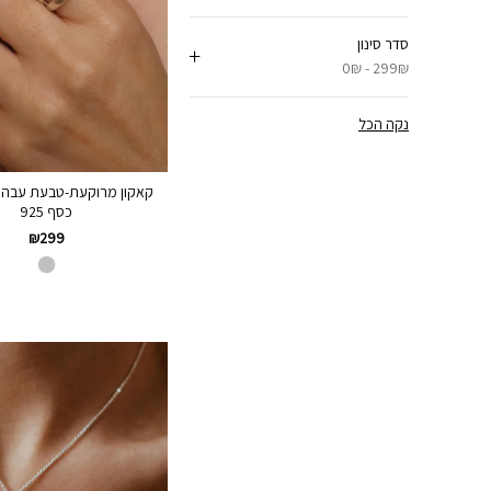
סדר סינון
0₪ - 299₪
נקה הכל
קאקון מרוקעת-טבעת עבה ע
כסף 925
₪
299