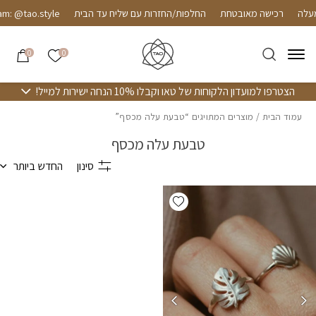
חזרה למעלה
Skip to Conten
רכישה מאובטחת
החלפות/החזרות עם שליח עד הבית
m: @tao.style
הרשימה שלי
0
0
הצטרפו למועדון הלקוחות של טאו וקבלו 10% הנחה ישירות למייל!
עמוד הבית
/ מוצרים המתויגים “טבעת עלה מכסף”
טבעת עלה מכסף
סינון
החדש ביותר
Add wishlist