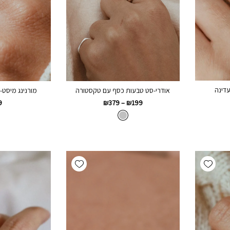
דינה
אודרי-סט טבעות כסף עם טקסטורה
מורנינג מיסט-
9
₪
379
–
₪
199
Add wishlist
Add wishlist