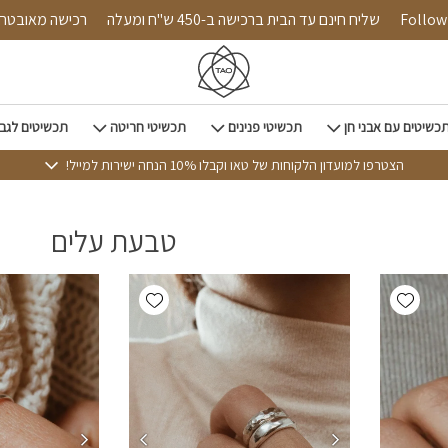
Follow us on 
שליח חינם עד הבית ברכישה ב-450 ש"ח ומעלה
רכישה 
כשיטים עם אבני חן
תכשיטי פנינים
תכשיטי חריטה
תכשיטים לגב
הצטרפו למועדון הלקוחות של טאו וקבלו 10% הנחה ישירות למייל!
טבעת עלים
Add wishlist
Add wishlist