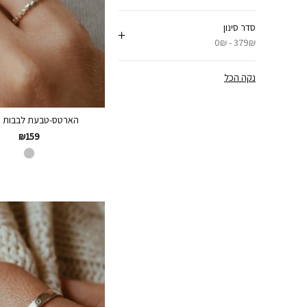
סדר סינון
0₪ - 379₪
נקה הכל
הארטס-טבעת לבבות ע
₪
159