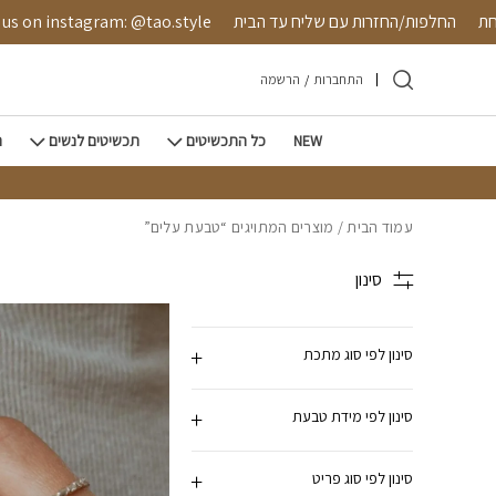
חזרה למעלה
Skip to Conten
 מאובטחת
החלפות/החזרות עם שליח עד הבית
instagram: @tao.style
התחברות
/
הרשמה
NEW
כל התכשיטים
תכשיטים לנשים
ת
עמוד הבית
/ מוצרים המתויגים “טבעת עלים”
סינון
סינון לפי סוג מתכת
סינון לפי מידת טבעת
סינון לפי סוג פריט