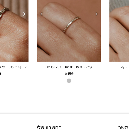
 דקה
קאלי-טבעת חריטה דקה ועדינה
לורין-טבעת כסף ע
9
₪
159
 קשר
החשבון שלי