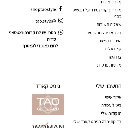
מדריך מידות
shoptaostyle
מדריך ניקוי ושמירה על תכשיטי
כסף
@tao.style
שאלות תשובות
בלוג אופנה ותכשיטים
פסס...יש לנו קבוצת וואטסאפ
סודית
הצהרת נגישות
לחצו כאן כדי להצטרף
קצת עלינו
צרו קשר
מדיניות פרטיות
החשבון שלי
גיפט קארד
איזור אישי
ביטול עסקה
הנקודות שלי
בדיקת יתרה בגיפט קארד שלי