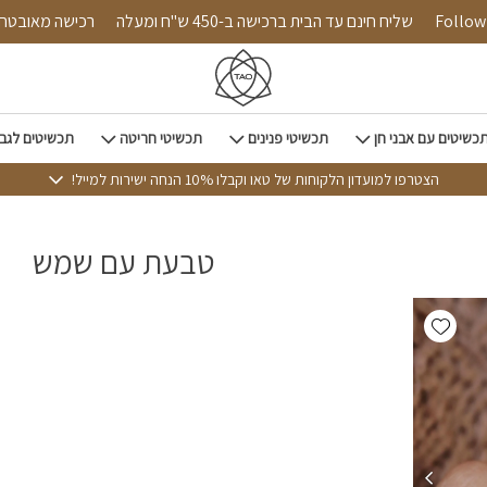
Follow u
שליח חינם עד הבית ברכישה ב-450 ש"ח ומעלה
רכישה מאוב
כשיטים עם אבני חן
תכשיטי פנינים
תכשיטי חריטה
תכשיטים לגב
הצטרפו למועדון הלקוחות של טאו וקבלו 10% הנחה ישירות למייל!
טבעת עם שמש
Add wishlist