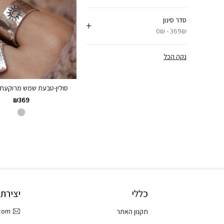
סדר סינון
0₪ - 369₪
נקה הכל
סולין-טבעת שמש מרוקעת כס
₪
369
כללי
יצירת
.com
תקנון האתר