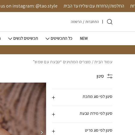
חזרה למעלה
Skip to Conten
טחת
החלפות/החזרות עם שליח עד הבית
s on instagram: @tao.style
התחברות
/
הרשמה
NEW
כל התכשיטים
תכשיטים לנשים
ת
עמוד הבית
/ מוצרים המתויגים “טבעת עם שמש”
סינון
סינון לפי סוג מתכת
סינון לפי מידת טבעת
סינון לפי סוג פריט