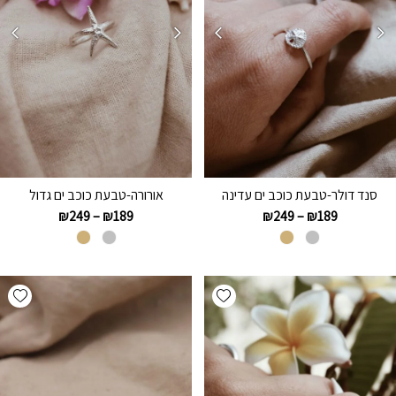
סנד דולר-טבעת כוכב ים עדינה
אורורה-טבעת כוכב ים גדול
₪
249
–
₪
189
₪
249
–
₪
189
hlist
Add wishlist