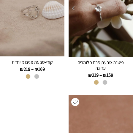
קורי-טבעת פנים מיוחדת
פיטנה-טבעת פרח פלומריה
עדינה
₪
219
–
₪
169
₪
219
–
₪
159
Add wishlist