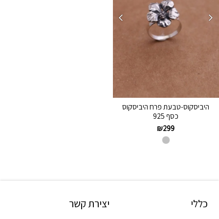
היביסקוס-טבעת פרח היביסקוס
כסף 925
₪
299
כללי
יצירת קשר