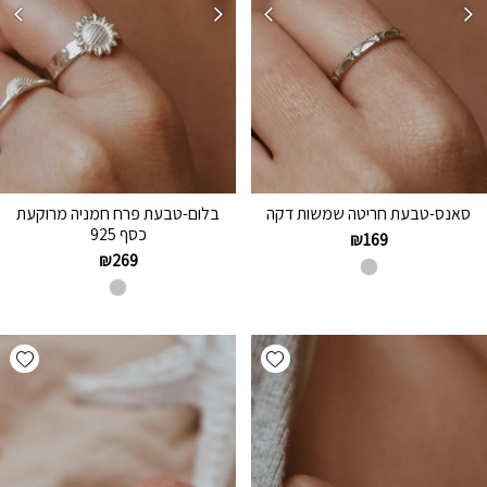
סאנס-טבעת חריטה שמשות דקה
בלום-טבעת פרח חמניה מרוקעת
כסף 925
₪
169
₪
269
hlist
Add wishlist