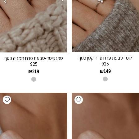
לומי-טבעת פרח פרח קטן כסף
סאנקיסד-טבעת פרח חמניה כסף
925
925
₪
149
₪
219
hlist
Add wishlist