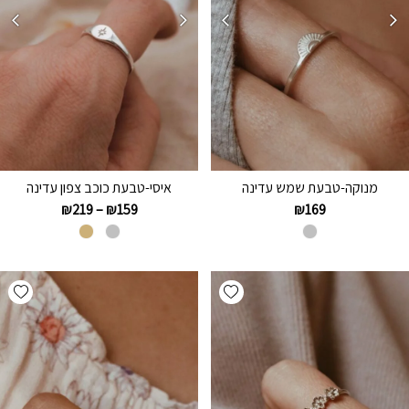
מנוקה-טבעת שמש עדינה
איסי-טבעת כוכב צפון עדינה
₪
219
–
₪
159
₪
169
hlist
Add wishlist