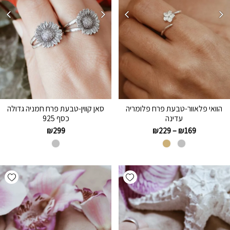
הוואי פלאוור-טבעת פרח פלומריה
סאן קווין-טבעת פרח חמניה גדולה
עדינה
כסף 925
₪
299
₪
229
–
₪
169
hlist
Add wishlist