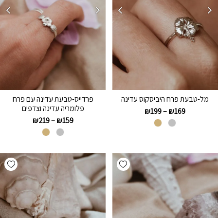
מל-טבעת פרח היביסקוס עדינה
פרדייס-טבעת עדינה עם פרח
פלומריה עדינה וצדפים
₪
199
–
₪
169
₪
219
–
₪
159
hlist
Add wishlist