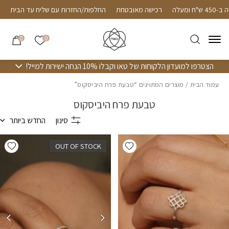
חזרה למעלה
Skip to Conten
ם עד הבית ברכישה ב-450 ש"ח ומעלה
רכישה מאובטחת
החלפות/החזרות עם
הרשימה שלי
0
0
הצטרפו למועדון הלקוחות של טאו וקבלו 10% הנחה ישירות למייל!
עמוד הבית
/ מוצרים המתויגים “טבעת פרח היביסקוס”
טבעת פרח היביסקוס
סינון
החדש ביותר
hlist
Add wishlist
OUT OF STOCK