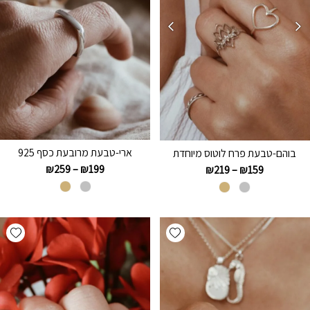
ארי-טבעת מרובעת כסף 925
בוהם-טבעת פרח לוטוס מיוחדת
₪
259
–
₪
199
₪
219
–
₪
159
hlist
Add wishlist