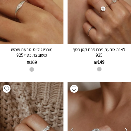
לאנה-טבעת פרח פרח קטן כסף
מורנינג לייט-טבעת שמש
925
משובצת כסף 925
₪
149
₪
169
hlist
Add wishlist