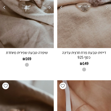
דייזית-טבעת פרח חרצית עדינה
שיפרה-טבעת שפירית מיוחדת
כסף 925
₪
169
₪
149
hlist
Add wishlist