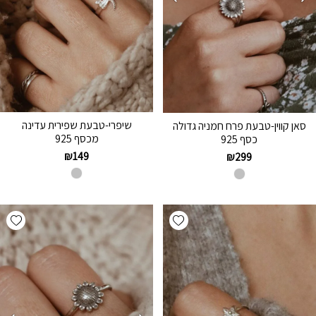
שיפרי-טבעת שפירית עדינה
סאן קווין-טבעת פרח חמניה גדולה
מכסף 925
כסף 925
₪
149
₪
299
hlist
Add wishlist