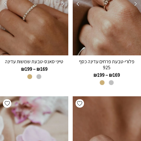
פלורי-טבעת פרחים עדינה כסף
טייני סאנס-טבעת שמשות עדינה
925
₪
199
–
₪
169
₪
199
–
₪
169
hlist
Add wishlist