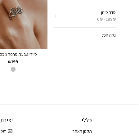
סדר סינון
0₪ - 199₪
נקה הכל
סיידי-טבעת פרפר מכסף 5
₪
199
כללי
יצירת
.com
תקנון האתר