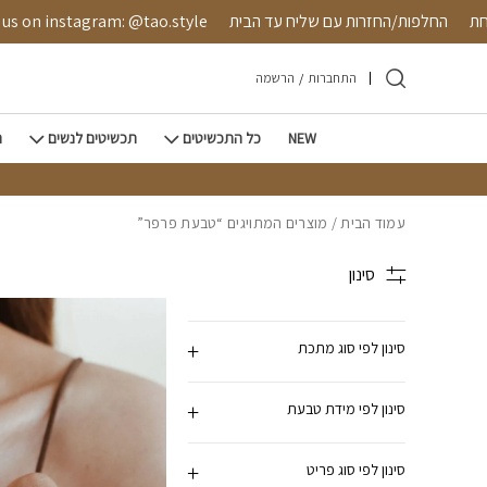
חזרה למעלה
Skip to Conten
בטחת
החלפות/החזרות עם שליח עד הבית
 on instagram: @tao.style
התחברות
/
הרשמה
NEW
כל התכשיטים
תכשיטים לנשים
ת
עמוד הבית
/ מוצרים המתויגים “טבעת פרפר”
סינון
סינון לפי סוג מתכת
סינון לפי מידת טבעת
סינון לפי סוג פריט