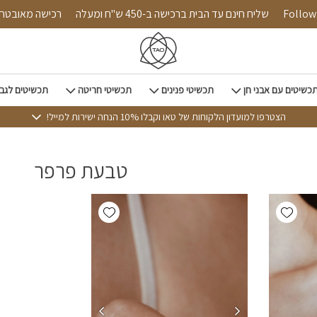
Follow us
שליח חינם עד הבית ברכישה ב-450 ש"ח ומעלה
רכישה מאוב
כשיטים עם אבני חן
תכשיטי פנינים
תכשיטי חריטה
תכשיטים לגב
הצטרפו למועדון הלקוחות של טאו וקבלו 10% הנחה ישירות למייל!
טבעת פרפר
Add wishlist
Add wishlist