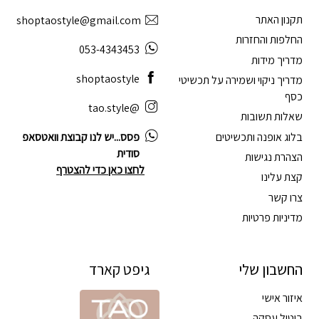
תקנון האתר
shoptaostyle@gmail.com
החלפות והחזרות
053-4343453
מדריך מידות
shoptaostyle
מדריך ניקוי ושמירה על תכשיטי
כסף
@tao.style
שאלות תשובות
בלוג אופנה ותכשיטים
פסס...יש לנו קבוצת וואטסאפ
סודית
הצהרת נגישות
לחצו כאן כדי להצטרף
קצת עלינו
צרו קשר
מדיניות פרטיות
החשבון שלי
גיפט קארד
איזור אישי
ביטול עסקה