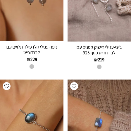
נופר-עגילי גולדפילד תלויים עם
ג’יני-עגילי חישוק קטנים עם
לברדורייט
לברדורייט כסף 925
₪
229
₪
219
hlist
Add wishlist