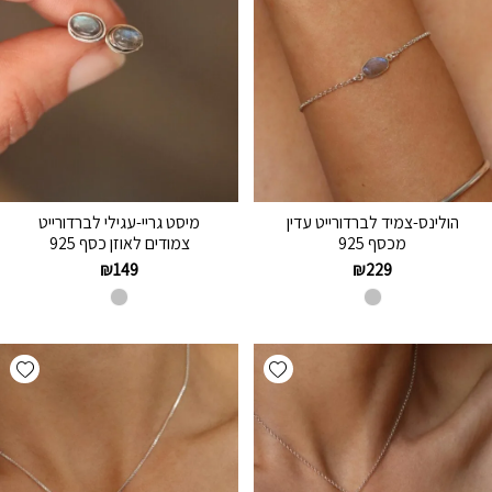
הולינס-צמיד לברדורייט עדין
מיסט גריי-עגילי לברדורייט
מכסף 925
צמודים לאוזן כסף 925
₪
149
₪
229
hlist
Add wishlist