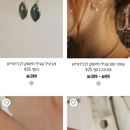
אביגיל-עגילי חישוק לברדורייט
עומר-סט עגילי חישוק לברדורייט
כסף 925
ופנינה כסף 925
₪
289
₪
389
–
₪
89
hlist
Add wishlist