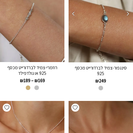
רוזמרי-צמיד לברדורייט מכסף
סינגפור-צמיד לברדורייט מכסף
925 או גולדפילד
925
₪
189
–
₪
169
₪
249
hlist
Add wishlist