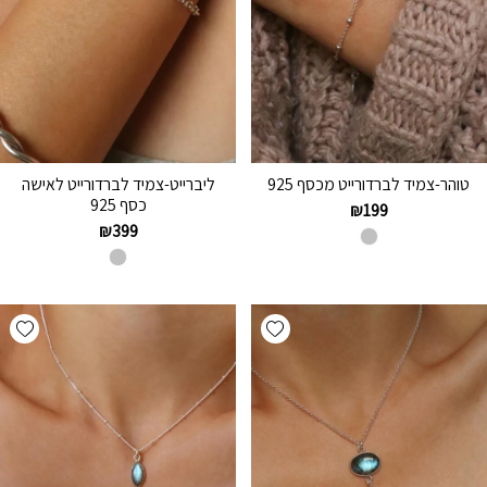
טוהר-צמיד לברדורייט מכסף 925
ליברייט-צמיד לברדורייט לאישה
כסף 925
₪
199
₪
399
hlist
Add wishlist