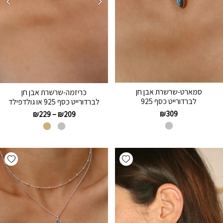
סמארט-שרשרת אבן חן
כריזמה-שרשרת אבן חן
לברדורייט כסף 925
לברדורייט כסף 925 או גולדפילד
₪
309
₪
229
–
₪
209
hlist
Add wishlist