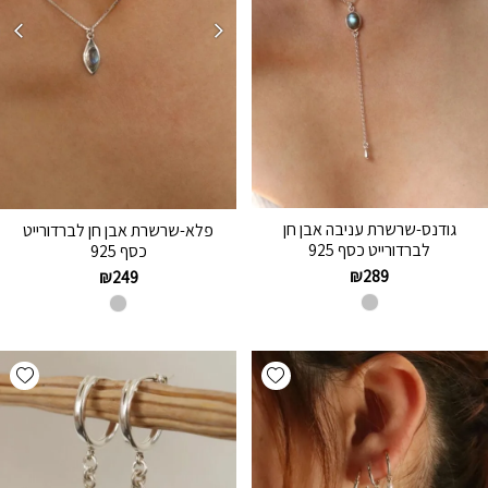
גודנס-שרשרת עניבה אבן חן
פלא-שרשרת אבן חן לברדורייט
לברדורייט כסף 925
כסף 925
₪
289
₪
249
hlist
Add wishlist