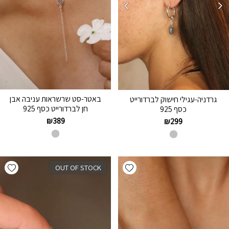
באטר-סט שרשראות עניבה אבן
גרדניה-עגילי חישוק לברדורייט
חן לברדורייט כסף 925
כסף 925
₪
389
₪
299
hlist
Add wishlist
OUT OF STOCK