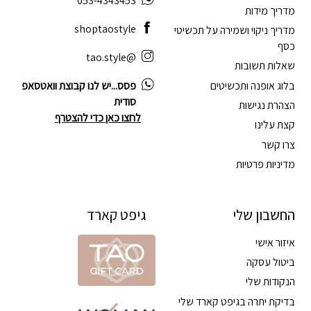
053-4343453
מדריך מידות
shoptaostyle
מדריך ניקוי ושמירה על תכשיטי
כסף
@tao.style
שאלות תשובות
בלוג אופנה ותכשיטים
פסס...יש לנו קבוצת וואטסאפ
סודית
הצהרת נגישות
לחצו כאן כדי להצטרף
קצת עלינו
צרו קשר
מדיניות פרטיות
החשבון שלי
גיפט קארד
איזור אישי
ביטול עסקה
הנקודות שלי
בדיקת יתרה בגיפט קארד שלי