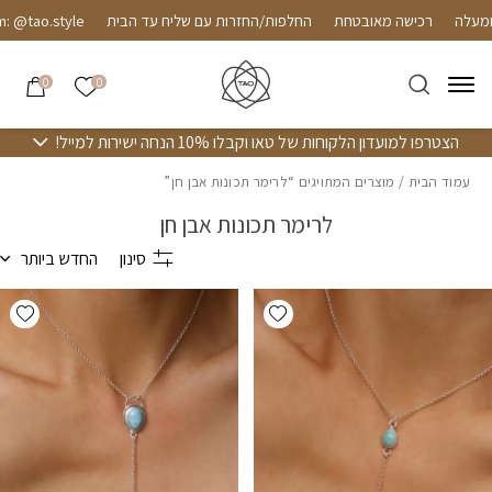
חזרה למעלה
Skip to Conten
רכישה מאובטחת
החלפות/החזרות עם שליח עד הבית
 @tao.style
הרשימה שלי
0
0
הצטרפו למועדון הלקוחות של טאו וקבלו 10% הנחה ישירות למייל!
עמוד הבית
/ מוצרים המתויגים “לרימר תכונות אבן חן”
לרימר תכונות אבן חן
סינון
החדש ביותר
hlist
Add wishlist