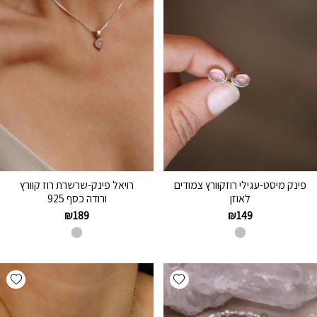
פינק מיסט-עגילי רוזקוורץ צמודים
רויאל פינק-שרשרת רוז קוורץ
לאוזן
ורודה כסף 925
₪
189
₪
149
hlist
Add wishlist