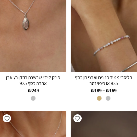
בליסרי-צמיד פנינים ואבני חן כסף
פינק ליידי-שרשרת רוזקוורץ אבן
925 או ציפוי זהב
אהבה כסף 925
₪
249
₪
189
–
₪
169
hlist
Add wishlist