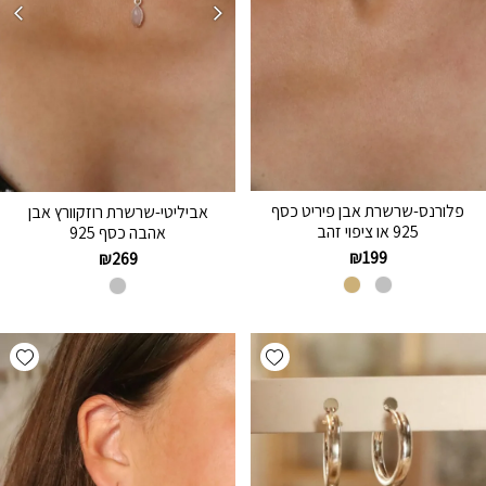
פלורנס-שרשרת אבן פיריט כסף
אביליטי-שרשרת רוזקוורץ אבן
925 או ציפוי זהב
אהבה כסף 925
₪
199
₪
269
hlist
Add wishlist