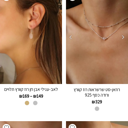
לאב-עגילי אבן חן רוז קוורץ תלויים
רוזאן-סט שרשראות רוז קוורץ
ורודה כסף 925
₪
169
–
₪
149
₪
329
hlist
Add wishlist