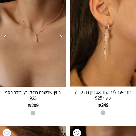
רוזרי-עגילי חישוק אבן חן רוז קוורץ
רוזין-שרשרת רוז קוורץ ורודה כסף
כסף 925
925
₪
249
₪
209
hlist
Add wishlist