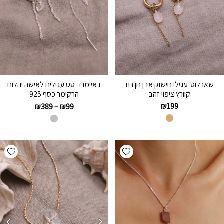
שארלוט-עגילי חישוק אבן חן רוז
דאיימנד-סט עגילים לאישה יהלום
קוורץ ציפוי זהב
הרקימר כסף 925
₪
199
₪
389
–
₪
99
hlist
Add wishlist