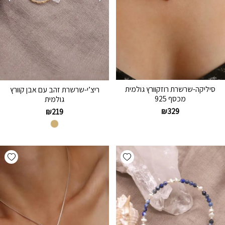
סיליקה-שרשרת רוזקוורץ גולמית
ריצ’י-שרשרת זהב עם אבן קוורץ
מכסף 925
גולמית
₪
329
₪
219
hlist
Add wishlist