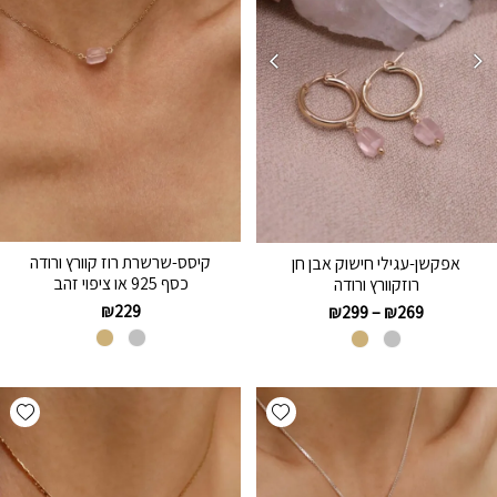
קיסס-שרשרת רוז קוורץ ורודה
אפקשן-עגילי חישוק אבן חן
כסף 925 או ציפוי זהב
רוזקוורץ ורודה
₪
229
₪
299
–
₪
269
hlist
Add wishlist