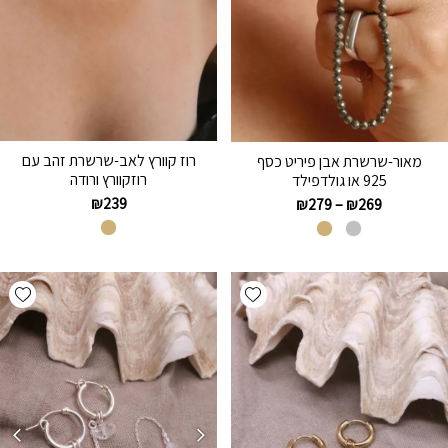
רוז קוורץ לאב-שרשרת זהב עם
מאור-שרשרת אבן פיריט כסף
רוזקוורץ ורודה
925 או גולדפילד
₪
239
₪
279
–
₪
269
hlist
Add wishlist