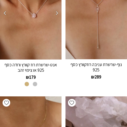
נוף-שרשרת עניבה רוזקוורץ כסף
אנט-שרשרת רוז קוורץ ורודה כסף
925
925 או ציפוי זהב
₪
289
₪
179
hlist
Add wishlist