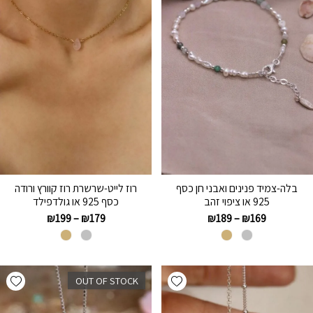
בלה-צמיד פנינים ואבני חן כסף
רוז לייט-שרשרת רוז קוורץ ורודה
925 או ציפוי זהב
כסף 925 או גולדפילד
₪
199
–
₪
179
₪
189
–
₪
169
hlist
Add wishlist
OUT OF STOCK