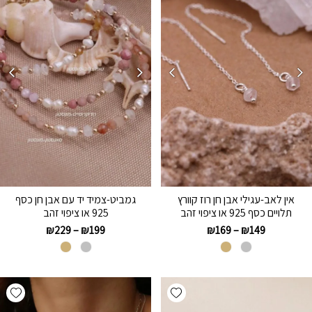
אין לאב-עגילי אבן חן רוז קוורץ
גמביט-צמיד יד עם אבן חן כסף
תלויים כסף 925 או ציפוי זהב
925 או ציפוי זהב
₪
229
–
₪
199
₪
169
–
₪
149
hlist
Add wishlist