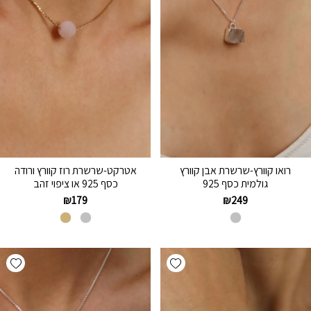
רואו קוורץ-שרשרת אבן קוורץ
אטרקט-שרשרת רוז קוורץ ורודה
גולמית כסף 925
כסף 925 או ציפוי זהב
₪
179
₪
249
hlist
Add wishlist