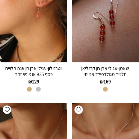
שאמן-עגילי אבן חן קרנליאן
ווטרמלון-עגילי אבן חן אגת תלויים
תלויים מגולדפילד אמיתי
כסף 925 או ציפוי זהב
₪
129
₪
169
hlist
Add wishlist