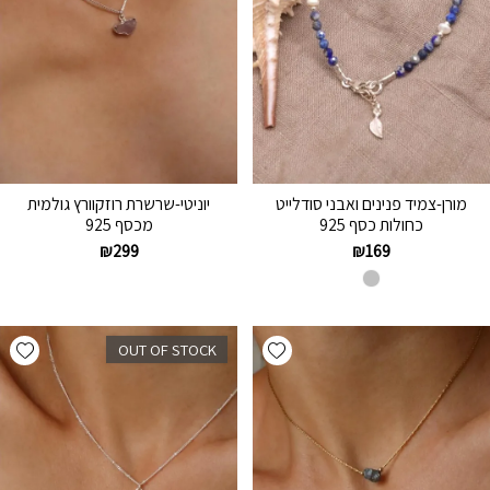
מורן-צמיד פנינים ואבני סודלייט
יוניטי-שרשרת רוזקוורץ גולמית
כחולות כסף 925
מכסף 925
₪
299
₪
169
hlist
Add wishlist
OUT OF STOCK