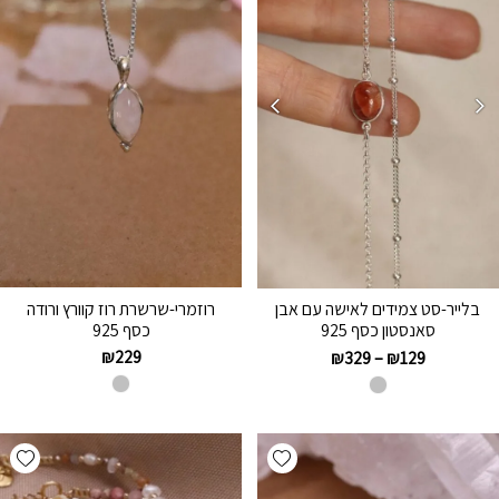
רוזמרי-שרשרת רוז קוורץ ורודה
בלייר-סט צמידים לאישה עם אבן
כסף 925
סאנסטון כסף 925
₪
229
₪
329
–
₪
129
hlist
Add wishlist