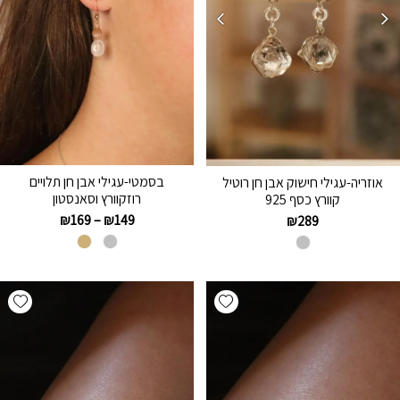
בסמטי-עגילי אבן חן תלויים
אוזריה-עגילי חישוק אבן חן רוטיל
רוזקוורץ וסאנסטון
קוורץ כסף 925
₪
169
–
₪
149
₪
289
hlist
Add wishlist