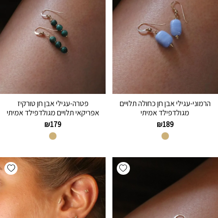
הרמוני-עגילי אבן חן כחולה תלויים
פטרה-עגילי אבן חן טורקיז
מגולדפילד אמיתי
אפריקאי תלויים מגולדפילד אמיתי
₪
179
₪
189
hlist
Add wishlist