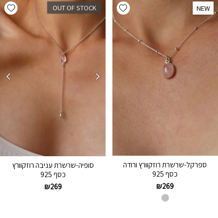
hlist
Add wishlist
OUT OF STOCK
NEW
NEW
ספרקל-שרשרת רוזקוורץ ורודה
סופיה-שרשרת עניבה רוזקוורץ
כסף 925
כסף 925
₪
269
₪
269