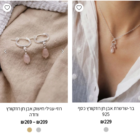
hlist
Add wishlist
בר-שרשרת אבן חן רוזקוורץ כסף
רוזי-עגילי חישוק אבן חן רוזקוורץ
925
ורודה
₪
229
₪
269
–
₪
209