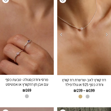
מרסי ורודה/סגולה- טבעת כסף
רוז קוורץ לאב-שרשרת רוז קוורץ
עם אבן חן רוזקוורץ או אמטיסט
ורודה כסף 925 או גולדפילד
₪
169
₪
239
–
₪
199
hlist
Add wishlist