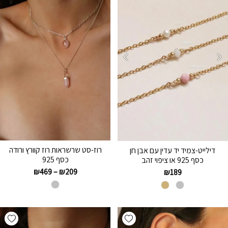
רוז-סט שרשראות רוז קוורץ ורודה
דילייט-צמיד יד עדין עם אבן חן
כסף 925
כסף 925 או ציפוי זהב
₪
469
–
₪
209
₪
189
hlist
Add wishlist